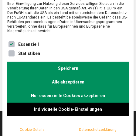
Ihrer Einwilligung zur Nutzung dieser Services willigen Sie auch in die
Verarbeitung Ihrer Daten in den USA gemäß Art. 49 (1) lit. a GDPR ein.
Der EuGH stuft die USA als ein Land mit unzureichendem Datenschutz
ERNÄHRUNG & GESUNDHEIT
/
FEATURED
nach EU-Standards ein. Es besteht beispielsweise die Gefahr, dass US-
Rotwein zum Fisch? OK!
Behörden personenbezogene Daten in Überwachungsprogrammen
verarbeiten, ohne dass für Europäerinnen und Europäer eine
Klagemöglichkeit besteht.
on
11. April 2025
Johannes
Comment
Rotwein
Es folgt eine Liste der Service-Gruppen, für die eine Ein
zum
Ein Sommelier hält die Balance zwischen
Essenziell
Fisch?
Weinexpertise und Gastfreundschaft, zumindest der
Statistiken
OK!
Chef in der Berliner Weinbar GLASWEISE.
Lebensmittelmagazin.de hat sich einschenken
Speichern
lassen.
Alle akzeptieren
Nur essenzielle Cookies akzeptieren
Individuelle Cookie-Einstellungen
Cookie-Details
Datenschutzerklärung
Das
lebensmittelmagazin
(.de) ist das Online-