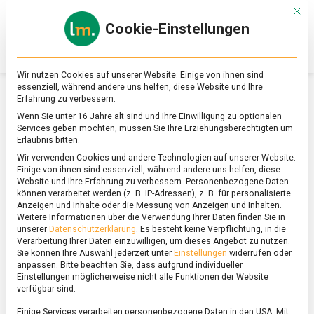
Skip
Mit d
to
Cookie-Einstellungen
content
lebensmittel
Das
Online-
Magazin
Wir nutzen Cookies auf unserer Website. Einige von ihnen sind
zu
essenziell, während andere uns helfen, diese Website und Ihre
Lebensmitteln
Erfahrung zu verbessern.
&
SCHLAGWORT:
SOMMELIER
Wenn Sie unter 16 Jahre alt sind und Ihre Einwilligung zu optionalen
Ernährung
Services geben möchten, müssen Sie Ihre Erziehungsberechtigten um
Erlaubnis bitten.
Wir verwenden Cookies und andere Technologien auf unserer Website.
Einige von ihnen sind essenziell, während andere uns helfen, diese
Website und Ihre Erfahrung zu verbessern.
Personenbezogene Daten
können verarbeitet werden (z. B. IP-Adressen), z. B. für personalisierte
Anzeigen und Inhalte oder die Messung von Anzeigen und Inhalten.
Weitere Informationen über die Verwendung Ihrer Daten finden Sie in
unserer
Datenschutzerklärung
.
Es besteht keine Verpflichtung, in die
Verarbeitung Ihrer Daten einzuwilligen, um dieses Angebot zu nutzen.
Sie können Ihre Auswahl jederzeit unter
Einstellungen
widerrufen oder
anpassen.
Bitte beachten Sie, dass aufgrund individueller
Einstellungen möglicherweise nicht alle Funktionen der Website
verfügbar sind.
Einige Services verarbeiten personenbezogene Daten in den USA. Mit