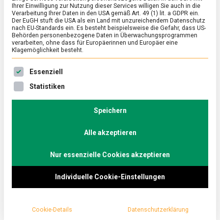
Ihrer Einwilligung zur Nutzung dieser Services willigen Sie auch in die
Verarbeitung Ihrer Daten in den USA gemäß Art. 49 (1) lit. a GDPR ein.
Der EuGH stuft die USA als ein Land mit unzureichendem Datenschutz
ERNÄHRUNG & GESUNDHEIT
/
FEATURED
nach EU-Standards ein. Es besteht beispielsweise die Gefahr, dass US-
Zwischen den Tomatenbeeten des
Behörden personenbezogene Daten in Überwachungsprogrammen
verarbeiten, ohne dass für Europäerinnen und Europäer eine
Gärtnerprinzen
Klagemöglichkeit besteht.
on
21. August 2025
Johannes
Comment
Es folgt eine Liste der Service-Gruppen, für die eine Ein
Essenziell
Zwischen
den
Im Château de la Bourdaisière bei Montlouis-sur-
Statistiken
Tomatenbeeten
Loire werden hunderte Tomatensorten aus aller Welt
des
bewahrt und gepflegt. Zwischen den Beeten erzählen
Gärtnerprinzen
Speichern
die Pflanzen von Vielfalt, Tradition und der Kunst,
Alle akzeptieren
samenfestes Saatgut zu erhalten. Ein Rundgang
zeigt uns ein prachtvolles Schloss und führt vorbei
Nur essenzielle Cookies akzeptieren
an Beeten voll Tomaten, Blumen und kulinarischer
Vielfalt.
Individuelle Cookie-Einstellungen
Cookie-Details
Datenschutzerklärung