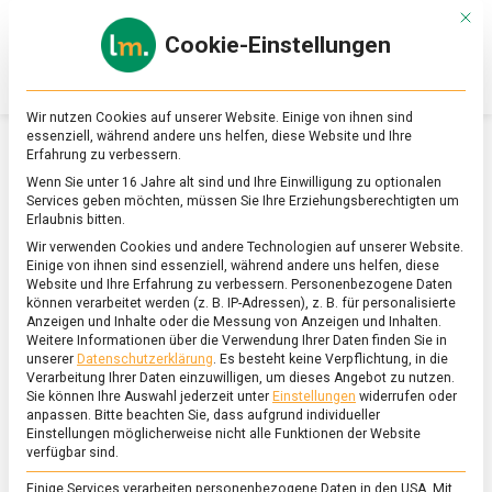
Skip
Mit d
to
Cookie-Einstellungen
content
lebensmittel
Das
Online-
Magazin
Wir nutzen Cookies auf unserer Website. Einige von ihnen sind
zu
essenziell, während andere uns helfen, diese Website und Ihre
Lebensmitteln
Erfahrung zu verbessern.
&
SCHLAGWORT:
SORTENVIELFALT
Wenn Sie unter 16 Jahre alt sind und Ihre Einwilligung zu optionalen
Ernährung
Services geben möchten, müssen Sie Ihre Erziehungsberechtigten um
Erlaubnis bitten.
Wir verwenden Cookies und andere Technologien auf unserer Website.
Einige von ihnen sind essenziell, während andere uns helfen, diese
Website und Ihre Erfahrung zu verbessern.
Personenbezogene Daten
können verarbeitet werden (z. B. IP-Adressen), z. B. für personalisierte
Anzeigen und Inhalte oder die Messung von Anzeigen und Inhalten.
Weitere Informationen über die Verwendung Ihrer Daten finden Sie in
unserer
Datenschutzerklärung
.
Es besteht keine Verpflichtung, in die
Verarbeitung Ihrer Daten einzuwilligen, um dieses Angebot zu nutzen.
Sie können Ihre Auswahl jederzeit unter
Einstellungen
widerrufen oder
anpassen.
Bitte beachten Sie, dass aufgrund individueller
Einstellungen möglicherweise nicht alle Funktionen der Website
verfügbar sind.
Einige Services verarbeiten personenbezogene Daten in den USA. Mit