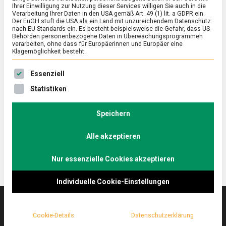
Ihrer Einwilligung zur Nutzung dieser Services willigen Sie auch in die
Verarbeitung Ihrer Daten in den USA gemäß Art. 49 (1) lit. a GDPR ein.
Der EuGH stuft die USA als ein Land mit unzureichendem Datenschutz
ERNÄHRUNG & GESUNDHEIT
/
FEATURED
nach EU-Standards ein. Es besteht beispielsweise die Gefahr, dass US-
Öfter mal was Neues – zu Besuch im
Behörden personenbezogene Daten in Überwachungsprogrammen
verarbeiten, ohne dass für Europäerinnen und Europäer eine
Supermarkt der Zukunft
Klagemöglichkeit besteht.
on
9. September 2022
Johannes
Comment
Es folgt eine Liste der Service-Gruppen, für die eine Ein
Essenziell
Öfter
mal
Im Supermarkt der Zukunft, eigentlich ein
Statistiken
was
Marktforschungsinstitut, gibt es die Produkte, die
Neues
schon morgen im heimischen Einkaufsregal stehen
–
Speichern
zu
könnten. Wir waren in Köln im go2market.
Besuch
Alle akzeptieren
im
Supermarkt
der
Nur essenzielle Cookies akzeptieren
Zukunft
Individuelle Cookie-Einstellungen
Cookie-Details
Datenschutzerklärung
Das
lebensmittelmagazin
(.de) ist das Online-