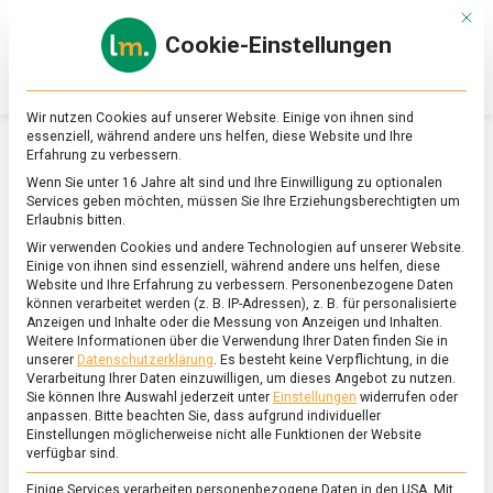
Skip
Mit d
to
Cookie-Einstellungen
content
lebensmittel
Das
Online-
Magazin
Wir nutzen Cookies auf unserer Website. Einige von ihnen sind
zu
essenziell, während andere uns helfen, diese Website und Ihre
Lebensmitteln
Erfahrung zu verbessern.
&
SCHLAGWORT:
SOUNDDUSCHE
Wenn Sie unter 16 Jahre alt sind und Ihre Einwilligung zu optionalen
Ernährung
Services geben möchten, müssen Sie Ihre Erziehungsberechtigten um
Erlaubnis bitten.
Wir verwenden Cookies und andere Technologien auf unserer Website.
Einige von ihnen sind essenziell, während andere uns helfen, diese
Website und Ihre Erfahrung zu verbessern.
Personenbezogene Daten
können verarbeitet werden (z. B. IP-Adressen), z. B. für personalisierte
Anzeigen und Inhalte oder die Messung von Anzeigen und Inhalten.
Weitere Informationen über die Verwendung Ihrer Daten finden Sie in
unserer
Datenschutzerklärung
.
Es besteht keine Verpflichtung, in die
Verarbeitung Ihrer Daten einzuwilligen, um dieses Angebot zu nutzen.
Sie können Ihre Auswahl jederzeit unter
Einstellungen
widerrufen oder
anpassen.
Bitte beachten Sie, dass aufgrund individueller
Einstellungen möglicherweise nicht alle Funktionen der Website
verfügbar sind.
Einige Services verarbeiten personenbezogene Daten in den USA. Mit