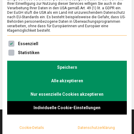
Ihrer Einwilligung zur Nutzung dieser Services willigen Sie auch in die
Verarbeitung Ihrer Daten in den USA gemäß Art. 49 (1) lit. a GDPR ein.
Der EuGH stuft die USA als ein Land mit unzureichendem Datenschutz
ERNÄHRUNG & GESUNDHEIT
/
FEATURED
/
WIRTSCHAFT
nach EU-Standards ein. Es besteht beispielsweise die Gefahr, dass US-
Spätzle: Schwabens Antwort auf Pasta
Behörden personenbezogene Daten in Überwachungsprogrammen
verarbeiten, ohne dass für Europäerinnen und Europäer eine
Klagemöglichkeit besteht.
zu
29. November 2024
Johannes
1 Kommentar
Spätzle:
Es folgt eine Liste der Service-Gruppen, für die eine Ein
Schwabens
Was Pasta für Italien ist, das sind Spätzle für
Essenziell
Antwort
Schwaben: ein kulinarischer Klassiker mit Tradition
Statistiken
auf
und unverwechselbarem Charakter. Wir haben in
Pasta
Stuttgart, der Hauptstadt Baden-Württembergs,
Speichern
diese Spezialität probiert.
Alle akzeptieren
Nur essenzielle Cookies akzeptieren
Individuelle Cookie-Einstellungen
Cookie-Details
Datenschutzerklärung
Das
lebensmittelmagazin
(.de) ist das Online-