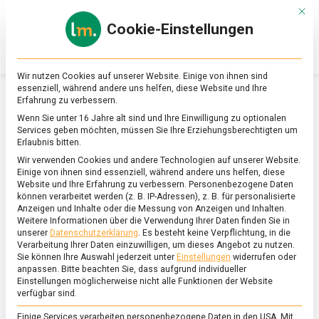
Skip
Mit d
to
Cookie-Einstellungen
content
lebensmittel
Das
Online-
Magazin
Wir nutzen Cookies auf unserer Website. Einige von ihnen sind
zu
essenziell, während andere uns helfen, diese Website und Ihre
Lebensmitteln
Erfahrung zu verbessern.
&
SCHLAGWORT:
SPÄTZLE
Wenn Sie unter 16 Jahre alt sind und Ihre Einwilligung zu optionalen
Ernährung
Services geben möchten, müssen Sie Ihre Erziehungsberechtigten um
Erlaubnis bitten.
Wir verwenden Cookies und andere Technologien auf unserer Website.
Einige von ihnen sind essenziell, während andere uns helfen, diese
Website und Ihre Erfahrung zu verbessern.
Personenbezogene Daten
können verarbeitet werden (z. B. IP-Adressen), z. B. für personalisierte
Anzeigen und Inhalte oder die Messung von Anzeigen und Inhalten.
Weitere Informationen über die Verwendung Ihrer Daten finden Sie in
unserer
Datenschutzerklärung
.
Es besteht keine Verpflichtung, in die
Verarbeitung Ihrer Daten einzuwilligen, um dieses Angebot zu nutzen.
Sie können Ihre Auswahl jederzeit unter
Einstellungen
widerrufen oder
anpassen.
Bitte beachten Sie, dass aufgrund individueller
Einstellungen möglicherweise nicht alle Funktionen der Website
verfügbar sind.
Einige Services verarbeiten personenbezogene Daten in den USA. Mit