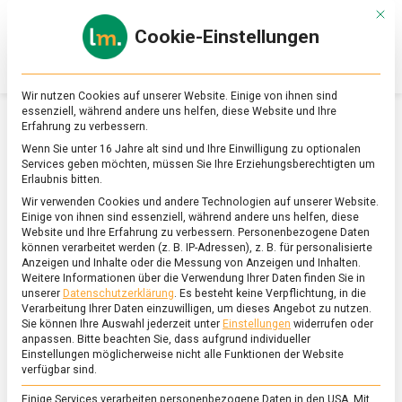
Skip
Mit d
to
Cookie-Einstellungen
content
lebensmittel
Das
Online-
Magazin
Wir nutzen Cookies auf unserer Website. Einige von ihnen sind
zu
essenziell, während andere uns helfen, diese Website und Ihre
Lebensmitteln
Erfahrung zu verbessern.
&
SCHLAGWORT:
SPROSSEN
Wenn Sie unter 16 Jahre alt sind und Ihre Einwilligung zu optionalen
Ernährung
Services geben möchten, müssen Sie Ihre Erziehungsberechtigten um
Erlaubnis bitten.
Wir verwenden Cookies und andere Technologien auf unserer Website.
Einige von ihnen sind essenziell, während andere uns helfen, diese
Website und Ihre Erfahrung zu verbessern.
Personenbezogene Daten
können verarbeitet werden (z. B. IP-Adressen), z. B. für personalisierte
Anzeigen und Inhalte oder die Messung von Anzeigen und Inhalten.
Weitere Informationen über die Verwendung Ihrer Daten finden Sie in
unserer
Datenschutzerklärung
.
Es besteht keine Verpflichtung, in die
Verarbeitung Ihrer Daten einzuwilligen, um dieses Angebot zu nutzen.
Sie können Ihre Auswahl jederzeit unter
Einstellungen
widerrufen oder
anpassen.
Bitte beachten Sie, dass aufgrund individueller
Einstellungen möglicherweise nicht alle Funktionen der Website
verfügbar sind.
Einige Services verarbeiten personenbezogene Daten in den USA. Mit