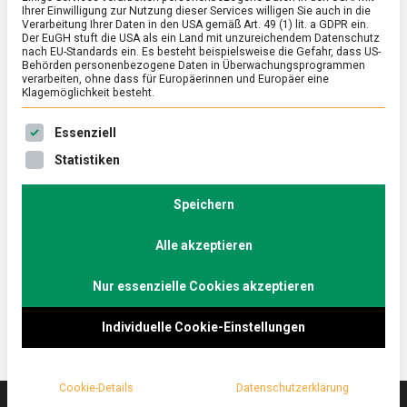
Ihrer Einwilligung zur Nutzung dieser Services willigen Sie auch in die
Verarbeitung Ihrer Daten in den USA gemäß Art. 49 (1) lit. a GDPR ein.
Der EuGH stuft die USA als ein Land mit unzureichendem Datenschutz
ERNÄHRUNG & GESUNDHEIT
/
FEATURED
/
WISSEN
nach EU-Standards ein. Es besteht beispielsweise die Gefahr, dass US-
Die Kunst des (Fleisch-)Weglassens:
Behörden personenbezogene Daten in Überwachungsprogrammen
verarbeiten, ohne dass für Europäerinnen und Europäer eine
Future 50 Foods
Klagemöglichkeit besteht.
on
19. Juni 2021
Johannes
Comment
Es folgt eine Liste der Service-Gruppen, für die eine Ein
Essenziell
Die
Kunst
Nicht durch Beschränkungen und Verbote, sondern
Statistiken
des
durch den Anreiz einer kunterbunten Auswahl
(Fleisch-)Weglassens:
internationaler pflanzlicher Lebensmittel mit guter
Future
Speichern
50
Öko- und Nährstoffbilanz möchte Knorr die
Foods
Alle akzeptieren
Ernährung optimieren. Lebensmittelmagazin.de hat
mit Knorr videokonferiert.
Nur essenzielle Cookies akzeptieren
Individuelle Cookie-Einstellungen
Cookie-Details
Datenschutzerklärung