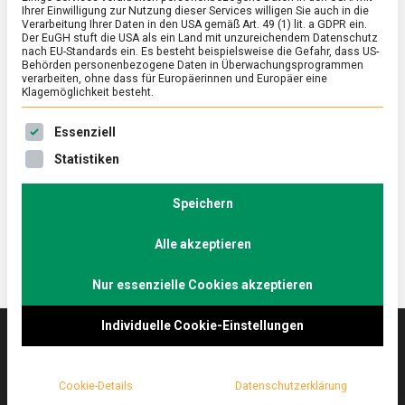
Ihrer Einwilligung zur Nutzung dieser Services willigen Sie auch in die
Verarbeitung Ihrer Daten in den USA gemäß Art. 49 (1) lit. a GDPR ein.
Der EuGH stuft die USA als ein Land mit unzureichendem Datenschutz
ERNÄHRUNG & GESUNDHEIT
/
FEATURED
/
WISSEN
nach EU-Standards ein. Es besteht beispielsweise die Gefahr, dass US-
Salz-Vielfalt: nicht nur aus dem Streuer
Behörden personenbezogene Daten in Überwachungsprogrammen
verarbeiten, ohne dass für Europäerinnen und Europäer eine
Klagemöglichkeit besteht.
on
7. Januar 2022
Johannes
Comment
Salz-
Es folgt eine Liste der Service-Gruppen, für die eine Ein
Vielfalt:
Salz macht nicht nur aus faden Speisen
Essenziell
nicht
schmackhafte Köstlichkeiten, sondern kann auch am
Statistiken
nur
heimischen Tisch durch Farben und Struktur das
aus
dem
Essen zusätzlich bereichern, aber sparsam bitte.
Speichern
Streuer
Alle akzeptieren
Nur essenzielle Cookies akzeptieren
Individuelle Cookie-Einstellungen
Das
lebensmittelmagazin
(.de) ist das Online-
Cookie-Details
Datenschutzerklärung
Magazin zu Ernährung & Lebensmitteln.