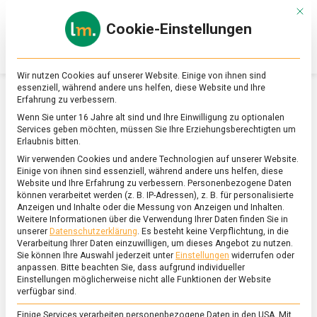
Skip
Mit d
to
Cookie-Einstellungen
content
lebensmittel
Das
Online-
Magazin
Wir nutzen Cookies auf unserer Website. Einige von ihnen sind
zu
essenziell, während andere uns helfen, diese Website und Ihre
Lebensmitteln
Erfahrung zu verbessern.
&
SCHLAGWORT:
STEINSALZ
Wenn Sie unter 16 Jahre alt sind und Ihre Einwilligung zu optionalen
Ernährung
Services geben möchten, müssen Sie Ihre Erziehungsberechtigten um
Erlaubnis bitten.
Wir verwenden Cookies und andere Technologien auf unserer Website.
Einige von ihnen sind essenziell, während andere uns helfen, diese
Website und Ihre Erfahrung zu verbessern.
Personenbezogene Daten
können verarbeitet werden (z. B. IP-Adressen), z. B. für personalisierte
Anzeigen und Inhalte oder die Messung von Anzeigen und Inhalten.
Weitere Informationen über die Verwendung Ihrer Daten finden Sie in
unserer
Datenschutzerklärung
.
Es besteht keine Verpflichtung, in die
Verarbeitung Ihrer Daten einzuwilligen, um dieses Angebot zu nutzen.
Sie können Ihre Auswahl jederzeit unter
Einstellungen
widerrufen oder
anpassen.
Bitte beachten Sie, dass aufgrund individueller
Einstellungen möglicherweise nicht alle Funktionen der Website
verfügbar sind.
Einige Services verarbeiten personenbezogene Daten in den USA. Mit