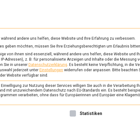
RUNG & GESUNDHEIT
WISSEN
WIRTSCHAFT
KULTU
mittelmagazin
, während andere uns helfen, diese Website und Ihre Erfahrung zu verbessern.
vices geben möchten, müssen Sie Ihre Erziehungsberechtigten um Erlaubnis bitten
NDUR
ge von ihnen sind essenziell, während andere uns helfen, diese Website und Ih
IP-Adressen), z. B. für personalisierte Anzeigen und Inhalte oder die Messung 
n Sie in unserer
Datenschutzerklärung
.
Es besteht keine Verpflichtung, in die V
uswahl jederzeit unter
Einstellungen
widerrufen oder anpassen.
Bitte beachten 
FEATURED
/
KULTUR
/
WISSEN
 der Website verfügbar sind.
Kulinarischer Kulture
inwilligung zur Nutzung dieser Services willigen Sie auch in die Verarbeitung Ih
Kochbuch kurdische 
n Land mit unzureichendem Datenschutz nach EU-Standards ein. Es besteht beispi
rammen verarbeiten, ohne dass für Europäerinnen und Europäer eine Klagemög
30. Juli 2021
Johannes
Hülya Baba, Erzieherin in ein
nwilligung erteilt werden kann. Die erste Service-Gruppe ist 
Statistiken
schreibt ein prämiertes Kur
Darüber, dass Essen nicht nur
auch Kultur ist, unterhält sic