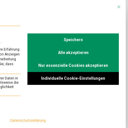
Mit die
R
POLITIK
TV
Speichern
.
re Erfahrung
Alle akzeptieren
von Anzeigen
erarbeitung
Sie, dass
Nur essenzielle Cookies akzeptieren
xport:
Individuelle Cookie-Einstellungen
rer Daten in
Küche
elsweise die
lichkeit
on
Comment
Kulinarischer
Kulturexport:
er Kreuzberger Kita,
essenziell und kann nicht abgewählt werden.
Kochbuch
disches Kochbuch.
kurdische
 Politik, sondern
Küche
Datenschutzerklärung
h