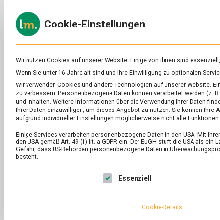
Skip
to
ERNÄH
Cookie-Einstellungen
content
lebens
Das
Online-
Magazin
zu
Wir nutzen Cookies auf unserer Website. Einige von ihnen sind essenziell
Lebensmitteln
Wenn Sie unter 16 Jahre alt sind und Ihre Einwilligung zu optionalen Ser
&
SCHLAGWORT:
TA
Wir verwenden Cookies und andere Technologien auf unserer Website. Eini
Ernährung
zu verbessern.
Personenbezogene Daten können verarbeitet werden (z. B. 
und Inhalten.
Weitere Informationen über die Verwendung Ihrer Daten finde
Ihrer Daten einzuwilligen, um dieses Angebot zu nutzen.
Sie können Ihre A
aufgrund individueller Einstellungen möglicherweise nicht alle Funktionen
Einige Services verarbeiten personenbezogene Daten in den USA. Mit Ihrer E
den USA gemäß Art. 49 (1) lit. a GDPR ein. Der EuGH stuft die USA als ei
Gefahr, dass US-Behörden personenbezogene Daten in Überwachungsprog
besteht.
Es folgt eine Liste der Service-Gruppen, für die eine Ei
Essenziell
Cookie-Details