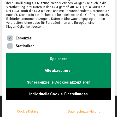
Ihrer Einwilligung zur Nutzung dieser Services willigen Sie auch in die
Verarbeitung Ihrer Daten in den USA gemäß Art. 49 (1) lit. a GDPR ein.
Der EuGH stuft die USA als ein Land mit unzureichendem Datenschutz
ERNÄHRUNG & GESUNDHEIT
/
FEATURED
/
WIRTSCHAFT
nach EU-Standards ein. Es besteht beispielsweise die Gefahr, dass US-
Teebeutel – Genuss zum Reinhängen
Behörden personenbezogene Daten in Überwachungsprogrammen
verarbeiten, ohne dass für Europäerinnen und Europäer eine
Klagemöglichkeit besteht.
on
20. Mai 2025
Johannes
Comment
Teebeutel
Es folgt eine Liste der Service-Gruppen, für die eine Ein
–
Teebeutel kennt man wahrscheinlich auf der ganzen
Essenziell
Genuss
Welt als einfache und praktische Möglichkeit für
Statistiken
zum
Teegenuss. Lebensmittelmagazin.de war bei dem
Reinhängen
Unternehmen, das den Teebeutel in seiner heute
Speichern
üblichen Form erfunden hat – Teekanne.
Alle akzeptieren
Nur essenzielle Cookies akzeptieren
Individuelle Cookie-Einstellungen
Cookie-Details
Datenschutzerklärung
Das
lebensmittelmagazin
(.de) ist das Online-