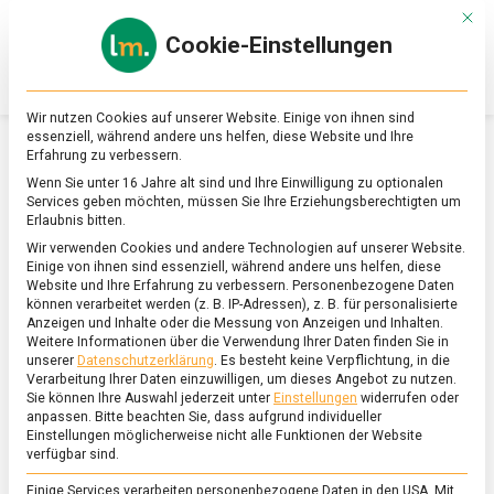
Skip
Mit d
to
Cookie-Einstellungen
content
lebensmittel
Das
Online-
Magazin
Wir nutzen Cookies auf unserer Website. Einige von ihnen sind
zu
essenziell, während andere uns helfen, diese Website und Ihre
Lebensmitteln
Erfahrung zu verbessern.
&
SCHLAGWORT:
TEA
Wenn Sie unter 16 Jahre alt sind und Ihre Einwilligung zu optionalen
Ernährung
Services geben möchten, müssen Sie Ihre Erziehungsberechtigten um
Erlaubnis bitten.
Wir verwenden Cookies und andere Technologien auf unserer Website.
Einige von ihnen sind essenziell, während andere uns helfen, diese
Website und Ihre Erfahrung zu verbessern.
Personenbezogene Daten
können verarbeitet werden (z. B. IP-Adressen), z. B. für personalisierte
Anzeigen und Inhalte oder die Messung von Anzeigen und Inhalten.
Weitere Informationen über die Verwendung Ihrer Daten finden Sie in
unserer
Datenschutzerklärung
.
Es besteht keine Verpflichtung, in die
Verarbeitung Ihrer Daten einzuwilligen, um dieses Angebot zu nutzen.
Sie können Ihre Auswahl jederzeit unter
Einstellungen
widerrufen oder
anpassen.
Bitte beachten Sie, dass aufgrund individueller
Einstellungen möglicherweise nicht alle Funktionen der Website
verfügbar sind.
Einige Services verarbeiten personenbezogene Daten in den USA. Mit