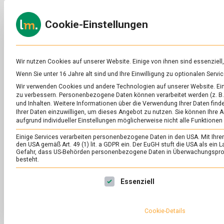
Skip
to
ERNÄH
Cookie-Einstellungen
content
lebens
Das
Online-
Magazin
zu
Wir nutzen Cookies auf unserer Website. Einige von ihnen sind essenziell
Lebensmitteln
Wenn Sie unter 16 Jahre alt sind und Ihre Einwilligung zu optionalen Ser
&
SCHLAGWORT:
TE
Wir verwenden Cookies und andere Technologien auf unserer Website. Eini
Ernährung
zu verbessern.
Personenbezogene Daten können verarbeitet werden (z. B. 
und Inhalten.
Weitere Informationen über die Verwendung Ihrer Daten finde
Ihrer Daten einzuwilligen, um dieses Angebot zu nutzen.
Sie können Ihre A
aufgrund individueller Einstellungen möglicherweise nicht alle Funktionen
Einige Services verarbeiten personenbezogene Daten in den USA. Mit Ihrer E
den USA gemäß Art. 49 (1) lit. a GDPR ein. Der EuGH stuft die USA als ei
Gefahr, dass US-Behörden personenbezogene Daten in Überwachungsprog
besteht.
Es folgt eine Liste der Service-Gruppen, für die eine Ei
Essenziell
Cookie-Details