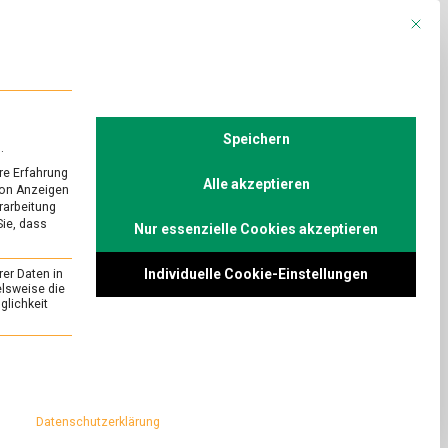
Mit die
R
POLITIK
TV
Speichern
.
re Erfahrung
Alle akzeptieren
von Anzeigen
erarbeitung
Sie, dass
Nur essenzielle Cookies akzeptieren
URED
/
WISSEN
ea: Teeanbau
Individuelle Cookie-Einstellungen
rer Daten in
elsweise die
lichkeit
on
Comment
Liebesgrüße
aus
er deutschen
essenziell und kann nicht abgewählt werden.
Korea:
ergischen Land.
Teeanbau
 sich auf den Weg
im
Datenschutzerklärung
Bergischen
ls ein Tässchen
Land