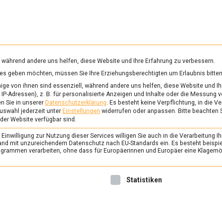
RUNG & GESUNDHEIT
WISSEN
WIRTSCHAFT
KULTU
mittelmagazin
, während andere uns helfen, diese Website und Ihre Erfahrung zu verbessern.
vices geben möchten, müssen Sie Ihre Erziehungsberechtigten um Erlaubnis bitten
EPLANTAGE
ge von ihnen sind essenziell, während andere uns helfen, diese Website und Ih
IP-Adressen), z. B. für personalisierte Anzeigen und Inhalte oder die Messung 
n Sie in unserer
Datenschutzerklärung
.
Es besteht keine Verpflichtung, in die V
uswahl jederzeit unter
Einstellungen
widerrufen oder anpassen.
Bitte beachten 
ERNÄHRUNG & GESUNDHEIT
/
FEAT
 der Website verfügbar sind.
Liebesgrüße aus Kor
inwilligung zur Nutzung dieser Services willigen Sie auch in die Verarbeitung Ih
im Bergischen Land
n Land mit unzureichendem Datenschutz nach EU-Standards ein. Es besteht beispi
rammen verarbeiten, ohne dass für Europäerinnen und Europäer eine Klagemög
12. Juli 2021
Johannes
Teekenner schwärmen von d
nwilligung erteilt werden kann. Die erste Service-Gruppe ist 
Statistiken
Teeplantage Tschanara im B
Lebensmittelmagazin.de hat
gemacht und vor Ort mehr a