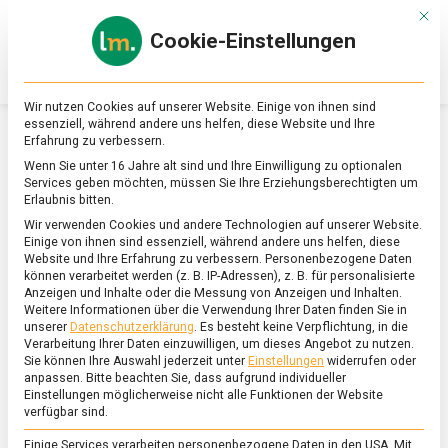
Skip
Mit d
to
Cookie-Einstellungen
content
lebensmittel
Das
Online-
Magazin
Wir nutzen Cookies auf unserer Website. Einige von ihnen sind
zu
essenziell, während andere uns helfen, diese Website und Ihre
Lebensmitteln
Erfahrung zu verbessern.
&
SCHLAGWORT:
THÜRINGER KLÖSSE
Wenn Sie unter 16 Jahre alt sind und Ihre Einwilligung zu optionalen
Ernährung
Services geben möchten, müssen Sie Ihre Erziehungsberechtigten um
Erlaubnis bitten.
Wir verwenden Cookies und andere Technologien auf unserer Website.
Einige von ihnen sind essenziell, während andere uns helfen, diese
Website und Ihre Erfahrung zu verbessern.
Personenbezogene Daten
können verarbeitet werden (z. B. IP-Adressen), z. B. für personalisierte
Anzeigen und Inhalte oder die Messung von Anzeigen und Inhalten.
Weitere Informationen über die Verwendung Ihrer Daten finden Sie in
unserer
Datenschutzerklärung
.
Es besteht keine Verpflichtung, in die
Verarbeitung Ihrer Daten einzuwilligen, um dieses Angebot zu nutzen.
Sie können Ihre Auswahl jederzeit unter
Einstellungen
widerrufen oder
anpassen.
Bitte beachten Sie, dass aufgrund individueller
Einstellungen möglicherweise nicht alle Funktionen der Website
verfügbar sind.
Einige Services verarbeiten personenbezogene Daten in den USA. Mit