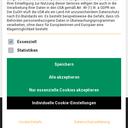
Ihrer Einwilligung zur Nutzung dieser Services willigen Sie auch in die
Verarbeitung Ihrer Daten in den USA gemäß Art. 49 (1) lit. a GDPR ein.
Der EuGH stuft die USA als ein Land mit unzureichendem Datenschutz
FEATURED
/
WISSEN
nach EU-Standards ein. Es besteht beispielsweise die Gefahr, dass US-
Thüringer Klöße müssen’s sein
Behörden personenbezogene Daten in Überwachungsprogrammen
verarbeiten, ohne dass für Europäerinnen und Europäer eine
Klagemöglichkeit besteht.
on
6. Januar 2023
Johannes
Comment
Thüringer
Es folgt eine Liste der Service-Gruppen, für die eine Ein
Klöße
Kartoffelklöße gehören zum grünen Herzen
Essenziell
müssen’s
Deutschlands ebenso wie zu Rotkohl und Braten im
Statistiken
sein
Winter. Lebensmittelmagazin.de war in der
Heichelheimer Kloßwelt bei Weimar.
Speichern
Alle akzeptieren
Nur essenzielle Cookies akzeptieren
Individuelle Cookie-Einstellungen
Das
lebensmittelmagazin
(.de) ist das Online-
Cookie-Details
Datenschutzerklärung
Magazin zu Ernährung & Lebensmitteln.