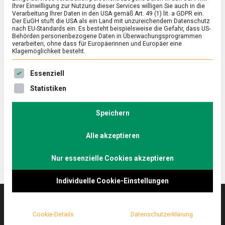
Ihrer Einwilligung zur Nutzung dieser Services willigen Sie auch in die
Verarbeitung Ihrer Daten in den USA gemäß Art. 49 (1) lit. a GDPR ein.
Der EuGH stuft die USA als ein Land mit unzureichendem Datenschutz
ERNÄHRUNG & GESUNDHEIT
/
FEATURED
nach EU-Standards ein. Es besteht beispielsweise die Gefahr, dass US-
Eierlikör 2.0 – dasselbe in „grün”
Behörden personenbezogene Daten in Überwachungsprogrammen
verarbeiten, ohne dass für Europäerinnen und Europäer eine
Klagemöglichkeit besteht.
on
1. April 2022
Johannes
Comment
Eierlikör
Es folgt eine Liste der Service-Gruppen, für die eine Ein
2.0
Cremig, süß, mit alkoholischem Wumms – Eierlikör
Essenziell
–
ist ein Relikt aus Zeiten, als der Toast Hawaii der
Statistiken
dasselbe
letzte Schrei und das „Fräulein“ in aller Munde war.
in
„grün”
Das Berliner Startup Rübbelberg feiert die
Speichern
Renaissance des Eierlikörs, aber in Bio-Qualität.
Alle akzeptieren
Nur essenzielle Cookies akzeptieren
Individuelle Cookie-Einstellungen
Cookie-Details
Datenschutzerklärung
Das
lebensmittelmagazin
(.de) ist das Online-