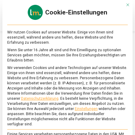
Skip
Mit d
to
Cookie-Einstellungen
content
lebensmittel
Das
Online-
Magazin
Wir nutzen Cookies auf unserer Website. Einige von ihnen sind
zu
essenziell, während andere uns helfen, diese Website und Ihre
Lebensmitteln
Erfahrung zu verbessern.
&
SCHLAGWORT:
TOAST HAWAII
Wenn Sie unter 16 Jahre alt sind und Ihre Einwilligung zu optionalen
Ernährung
Services geben möchten, müssen Sie Ihre Erziehungsberechtigten um
Erlaubnis bitten.
Wir verwenden Cookies und andere Technologien auf unserer Website.
Einige von ihnen sind essenziell, während andere uns helfen, diese
Website und Ihre Erfahrung zu verbessern.
Personenbezogene Daten
können verarbeitet werden (z. B. IP-Adressen), z. B. für personalisierte
Anzeigen und Inhalte oder die Messung von Anzeigen und Inhalten.
Weitere Informationen über die Verwendung Ihrer Daten finden Sie in
unserer
Datenschutzerklärung
.
Es besteht keine Verpflichtung, in die
Verarbeitung Ihrer Daten einzuwilligen, um dieses Angebot zu nutzen.
Sie können Ihre Auswahl jederzeit unter
Einstellungen
widerrufen oder
anpassen.
Bitte beachten Sie, dass aufgrund individueller
Einstellungen möglicherweise nicht alle Funktionen der Website
verfügbar sind.
Einige Services verarbeiten personenbezogene Daten in den USA. Mit