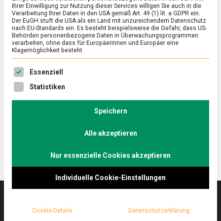
Ihrer Einwilligung zur Nutzung dieser Services willigen Sie auch in die
Verarbeitung Ihrer Daten in den USA gemäß Art. 49 (1) lit. a GDPR ein.
Der EuGH stuft die USA als ein Land mit unzureichendem Datenschutz
ERNÄHRUNG & GESUNDHEIT
/
FEATURED
nach EU-Standards ein. Es besteht beispielsweise die Gefahr, dass US-
Genuss in Hülle und Fülle: Tortellini
Behörden personenbezogene Daten in Überwachungsprogrammen
verarbeiten, ohne dass für Europäerinnen und Europäer eine
Klagemöglichkeit besteht.
on
11. Februar 2022
Johannes
Comment
Genuss
Es folgt eine Liste der Service-Gruppen, für die eine Ein
in
An den Bauchnabel der römischen Liebesgöttin
Essenziell
Hülle
Venus sollen Tortellini erinnern. In den USA werden
Statistiken
und
sie dieses Wochenende mit einem eigenen Tortellini-
Fülle:
Tortellini
Tag gefeiert. Grund genug, nach Spandau zur
Speichern
Pastamanufaktur zu fahren.
Alle akzeptieren
Nur essenzielle Cookies akzeptieren
Individuelle Cookie-Einstellungen
Cookie-Details
Datenschutzerklärung
Das
lebensmittelmagazin
(.de) ist das Online-