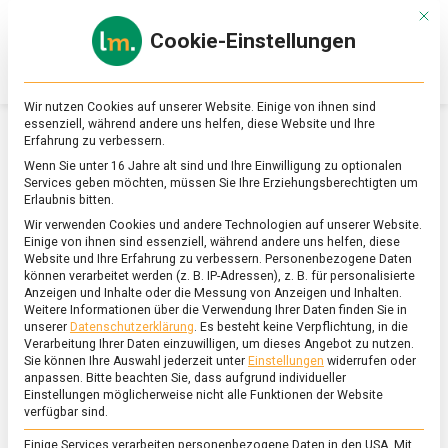
Skip
Mit d
to
Cookie-Einstellungen
content
lebensmittel
Das
Online-
Magazin
Wir nutzen Cookies auf unserer Website. Einige von ihnen sind
zu
essenziell, während andere uns helfen, diese Website und Ihre
Lebensmitteln
Erfahrung zu verbessern.
&
SCHLAGWORT:
TORTELLONI
Wenn Sie unter 16 Jahre alt sind und Ihre Einwilligung zu optionalen
Ernährung
Services geben möchten, müssen Sie Ihre Erziehungsberechtigten um
Erlaubnis bitten.
Wir verwenden Cookies und andere Technologien auf unserer Website.
Einige von ihnen sind essenziell, während andere uns helfen, diese
Website und Ihre Erfahrung zu verbessern.
Personenbezogene Daten
können verarbeitet werden (z. B. IP-Adressen), z. B. für personalisierte
Anzeigen und Inhalte oder die Messung von Anzeigen und Inhalten.
Weitere Informationen über die Verwendung Ihrer Daten finden Sie in
unserer
Datenschutzerklärung
.
Es besteht keine Verpflichtung, in die
Verarbeitung Ihrer Daten einzuwilligen, um dieses Angebot zu nutzen.
Sie können Ihre Auswahl jederzeit unter
Einstellungen
widerrufen oder
anpassen.
Bitte beachten Sie, dass aufgrund individueller
Einstellungen möglicherweise nicht alle Funktionen der Website
verfügbar sind.
Einige Services verarbeiten personenbezogene Daten in den USA. Mit