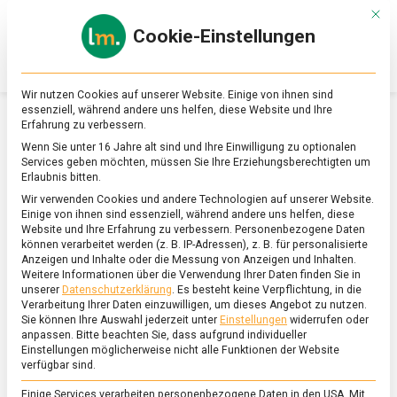
Skip
Mit d
to
Cookie-Einstellungen
content
lebensmittel
Das
Online-
Magazin
Wir nutzen Cookies auf unserer Website. Einige von ihnen sind
zu
essenziell, während andere uns helfen, diese Website und Ihre
Lebensmitteln
Erfahrung zu verbessern.
&
SCHLAGWORT:
VANILLA
Wenn Sie unter 16 Jahre alt sind und Ihre Einwilligung zu optionalen
Ernährung
Services geben möchten, müssen Sie Ihre Erziehungsberechtigten um
Erlaubnis bitten.
Wir verwenden Cookies und andere Technologien auf unserer Website.
Einige von ihnen sind essenziell, während andere uns helfen, diese
Website und Ihre Erfahrung zu verbessern.
Personenbezogene Daten
können verarbeitet werden (z. B. IP-Adressen), z. B. für personalisierte
Anzeigen und Inhalte oder die Messung von Anzeigen und Inhalten.
Weitere Informationen über die Verwendung Ihrer Daten finden Sie in
unserer
Datenschutzerklärung
.
Es besteht keine Verpflichtung, in die
Verarbeitung Ihrer Daten einzuwilligen, um dieses Angebot zu nutzen.
Sie können Ihre Auswahl jederzeit unter
Einstellungen
widerrufen oder
anpassen.
Bitte beachten Sie, dass aufgrund individueller
Einstellungen möglicherweise nicht alle Funktionen der Website
verfügbar sind.
Einige Services verarbeiten personenbezogene Daten in den USA. Mit