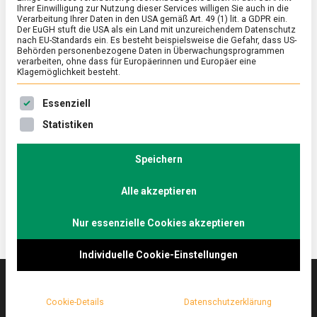
Ihrer Einwilligung zur Nutzung dieser Services willigen Sie auch in die
Verarbeitung Ihrer Daten in den USA gemäß Art. 49 (1) lit. a GDPR ein.
Der EuGH stuft die USA als ein Land mit unzureichendem Datenschutz
ERNÄHRUNG & GESUNDHEIT
/
FEATURED
nach EU-Standards ein. Es besteht beispielsweise die Gefahr, dass US-
Vanille made in Holland
Behörden personenbezogene Daten in Überwachungsprogrammen
verarbeiten, ohne dass für Europäerinnen und Europäer eine
Klagemöglichkeit besteht.
on
11. Juli 2025
Johannes
Comment
Vanille
Es folgt eine Liste der Service-Gruppen, für die eine Ein
made
Aus holländischen Gewächshäusern kommt so viel
Essenziell
in
mehr als nur Gurken und Tomaten.
Statistiken
Holland
Lebensmittelmagazin.de ist an die holländische
Küste gefahren, um sich Vanille-Orchideen im
Speichern
regionalen Anbau anzuschauen.
Alle akzeptieren
Nur essenzielle Cookies akzeptieren
Individuelle Cookie-Einstellungen
Cookie-Details
Datenschutzerklärung
Das
lebensmittelmagazin
(.de) ist das Online-