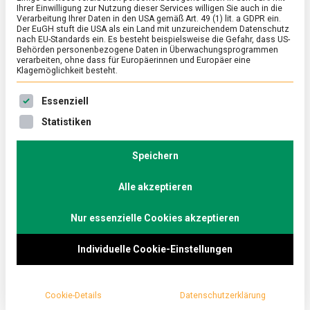
Ihrer Einwilligung zur Nutzung dieser Services willigen Sie auch in die
Verarbeitung Ihrer Daten in den USA gemäß Art. 49 (1) lit. a GDPR ein.
Der EuGH stuft die USA als ein Land mit unzureichendem Datenschutz
ERNÄHRUNG & GESUNDHEIT
/
FEATURED
nach EU-Standards ein. Es besteht beispielsweise die Gefahr, dass US-
Echter Käse ohne Muh?
Behörden personenbezogene Daten in Überwachungsprogrammen
verarbeiten, ohne dass für Europäerinnen und Europäer eine
Klagemöglichkeit besteht.
on
2. Dezember 2022
Johannes
Comment
Echter
Es folgt eine Liste der Service-Gruppen, für die eine Ein
Käse
Potentielles Hindernis zum Veganismus: Ein Leben
Essenziell
ohne
ohne Käse ist möglich, aber sinnlos.
Statistiken
Muh?
Lebensmittelmagazin.de hat mit dem Berliner Start-
up Formo gesprochen, die veganen Käse aus dem
Speichern
Bioreaktor herstellen.
Alle akzeptieren
Nur essenzielle Cookies akzeptieren
Individuelle Cookie-Einstellungen
Cookie-Details
Datenschutzerklärung