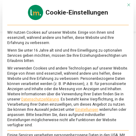
Skip
Mit d
to
Cookie-Einstellungen
content
lebensmittel
Das
Online-
Magazin
Wir nutzen Cookies auf unserer Website. Einige von ihnen sind
zu
essenziell, während andere uns helfen, diese Website und Ihre
Lebensmitteln
Erfahrung zu verbessern.
&
SCHLAGWORT:
VEGANER KÄSE
Wenn Sie unter 16 Jahre alt sind und Ihre Einwilligung zu optionalen
Ernährung
Services geben möchten, müssen Sie Ihre Erziehungsberechtigten um
Erlaubnis bitten.
Wir verwenden Cookies und andere Technologien auf unserer Website.
Einige von ihnen sind essenziell, während andere uns helfen, diese
Website und Ihre Erfahrung zu verbessern.
Personenbezogene Daten
können verarbeitet werden (z. B. IP-Adressen), z. B. für personalisierte
Anzeigen und Inhalte oder die Messung von Anzeigen und Inhalten.
Weitere Informationen über die Verwendung Ihrer Daten finden Sie in
unserer
Datenschutzerklärung
.
Es besteht keine Verpflichtung, in die
Verarbeitung Ihrer Daten einzuwilligen, um dieses Angebot zu nutzen.
Sie können Ihre Auswahl jederzeit unter
Einstellungen
widerrufen oder
anpassen.
Bitte beachten Sie, dass aufgrund individueller
Einstellungen möglicherweise nicht alle Funktionen der Website
verfügbar sind.
Einige Services verarbeiten personenbezogene Daten in den USA. Mit