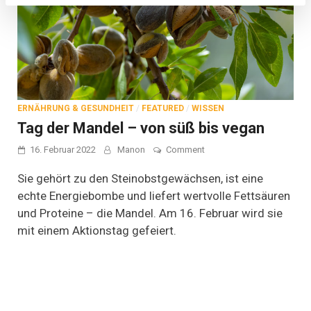
ERNÄHRUNG & GESUNDHEIT
/
FEATURED
/
WISSEN
Tag der Mandel – von süß bis vegan
on
16. Februar 2022
Manon
Comment
Tag
der
Sie gehört zu den Steinobstgewächsen, ist eine
Mandel
echte Energiebombe und liefert wertvolle Fettsäuren
–
und Proteine – die Mandel. Am 16. Februar wird sie
von
süß
mit einem Aktionstag gefeiert.
bis
vegan