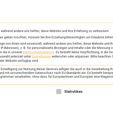
RUNG & GESUNDHEIT
WISSEN
WIRTSCHAFT
KULTU
mittelmagazin
, während andere uns helfen, diese Website und Ihre Erfahrung zu verbessern.
vices geben möchten, müssen Sie Ihre Erziehungsberechtigten um Erlaubnis bitten
GETARISCHE KÜCHE
ge von ihnen sind essenziell, während andere uns helfen, diese Website und Ih
IP-Adressen), z. B. für personalisierte Anzeigen und Inhalte oder die Messung 
n Sie in unserer
Datenschutzerklärung
.
Es besteht keine Verpflichtung, in die V
uswahl jederzeit unter
Einstellungen
widerrufen oder anpassen.
Bitte beachten 
FEATURED
 der Website verfügbar sind.
Permakultur im Paradi
inwilligung zur Nutzung dieser Services willigen Sie auch in die Verarbeitung Ih
Portugal
n Land mit unzureichendem Datenschutz nach EU-Standards ein. Es besteht beispi
rammen verarbeiten, ohne dass für Europäerinnen und Europäer eine Klagemög
8. Oktober 2021
Johannes
Der erste Urlaub nach langer
nwilligung erteilt werden kann. Die erste Service-Gruppe ist 
Statistiken
September geht es mit Kind 
Öko-Resort Casa Vale da Lam
Wir haben uns für das Lebe