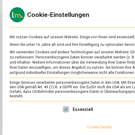
Skip
to
ERNÄH
Cookie-Einstellungen
content
lebens
Das
Online-
Magazin
zu
Wir nutzen Cookies auf unserer Website. Einige von ihnen sind essenziell
Lebensmitteln
Wenn Sie unter 16 Jahre alt sind und Ihre Einwilligung zu optionalen Ser
&
SCHLAGWORT:
VE
Wir verwenden Cookies und andere Technologien auf unserer Website. Eini
Ernährung
zu verbessern.
Personenbezogene Daten können verarbeitet werden (z. B. 
und Inhalten.
Weitere Informationen über die Verwendung Ihrer Daten finde
Ihrer Daten einzuwilligen, um dieses Angebot zu nutzen.
Sie können Ihre A
aufgrund individueller Einstellungen möglicherweise nicht alle Funktionen
Einige Services verarbeiten personenbezogene Daten in den USA. Mit Ihrer E
den USA gemäß Art. 49 (1) lit. a GDPR ein. Der EuGH stuft die USA als ei
Gefahr, dass US-Behörden personenbezogene Daten in Überwachungsprog
besteht.
Es folgt eine Liste der Service-Gruppen, für die eine Ei
Essenziell
Cookie-Details