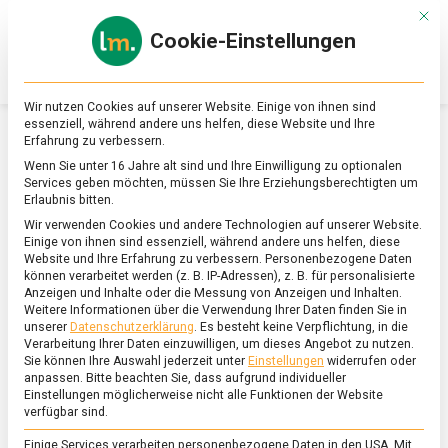
Skip
Mit d
to
Cookie-Einstellungen
content
lebensmittel
Das
Online-
Magazin
Wir nutzen Cookies auf unserer Website. Einige von ihnen sind
zu
essenziell, während andere uns helfen, diese Website und Ihre
Lebensmitteln
Erfahrung zu verbessern.
&
SCHLAGWORT:
VITAMIN B2
Wenn Sie unter 16 Jahre alt sind und Ihre Einwilligung zu optionalen
Ernährung
Services geben möchten, müssen Sie Ihre Erziehungsberechtigten um
Erlaubnis bitten.
Wir verwenden Cookies und andere Technologien auf unserer Website.
Einige von ihnen sind essenziell, während andere uns helfen, diese
Website und Ihre Erfahrung zu verbessern.
Personenbezogene Daten
können verarbeitet werden (z. B. IP-Adressen), z. B. für personalisierte
Anzeigen und Inhalte oder die Messung von Anzeigen und Inhalten.
Weitere Informationen über die Verwendung Ihrer Daten finden Sie in
unserer
Datenschutzerklärung
.
Es besteht keine Verpflichtung, in die
Verarbeitung Ihrer Daten einzuwilligen, um dieses Angebot zu nutzen.
Sie können Ihre Auswahl jederzeit unter
Einstellungen
widerrufen oder
anpassen.
Bitte beachten Sie, dass aufgrund individueller
Einstellungen möglicherweise nicht alle Funktionen der Website
verfügbar sind.
Einige Services verarbeiten personenbezogene Daten in den USA. Mit