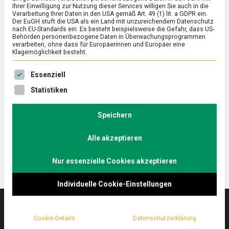
Ihrer Einwilligung zur Nutzung dieser Services willigen Sie auch in die
Verarbeitung Ihrer Daten in den USA gemäß Art. 49 (1) lit. a GDPR ein.
Der EuGH stuft die USA als ein Land mit unzureichendem Datenschutz
ERNÄHRUNG & GESUNDHEIT
/
FEATURED
/
WISSEN
nach EU-Standards ein. Es besteht beispielsweise die Gefahr, dass US-
Veganuary – vegane Ernährung gehört
Behörden personenbezogene Daten in Überwachungsprogrammen
verarbeiten, ohne dass für Europäerinnen und Europäer eine
zur Lebensmittelvielfalt dazu
Klagemöglichkeit besteht.
on
10. Januar 2022
Manon
Comment
Es folgt eine Liste der Service-Gruppen, für die eine Ein
Essenziell
Veganuary
–
Die gemeinnützige Organisation „Veganuary“ hat im
Statistiken
vegane
Jahr 2014 den Januar als Monat der veganen
Ernährung
Ernährung ausgerufen. Doch was bedeutet es, wenn
gehört
Speichern
zur
man sich rein pflanzlich ernäh
Lebensmittelvielfalt
Alle akzeptieren
dazu
Nur essenzielle Cookies akzeptieren
Individuelle Cookie-Einstellungen
Cookie-Details
Datenschutzerklärung
Das
lebensmittelmagazin
(.de) ist das Online-