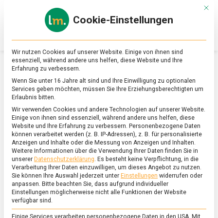
Skip
Mit d
to
Cookie-Einstellungen
content
lebensmittel
Das
Online-
Magazin
Wir nutzen Cookies auf unserer Website. Einige von ihnen sind
zu
essenziell, während andere uns helfen, diese Website und Ihre
Lebensmitteln
Erfahrung zu verbessern.
&
SCHLAGWORT:
WEHRPFLICHT
Wenn Sie unter 16 Jahre alt sind und Ihre Einwilligung zu optionalen
Ernährung
Services geben möchten, müssen Sie Ihre Erziehungsberechtigten um
Erlaubnis bitten.
Wir verwenden Cookies und andere Technologien auf unserer Website.
Einige von ihnen sind essenziell, während andere uns helfen, diese
Website und Ihre Erfahrung zu verbessern.
Personenbezogene Daten
können verarbeitet werden (z. B. IP-Adressen), z. B. für personalisierte
Anzeigen und Inhalte oder die Messung von Anzeigen und Inhalten.
Weitere Informationen über die Verwendung Ihrer Daten finden Sie in
unserer
Datenschutzerklärung
.
Es besteht keine Verpflichtung, in die
Verarbeitung Ihrer Daten einzuwilligen, um dieses Angebot zu nutzen.
Sie können Ihre Auswahl jederzeit unter
Einstellungen
widerrufen oder
anpassen.
Bitte beachten Sie, dass aufgrund individueller
Einstellungen möglicherweise nicht alle Funktionen der Website
verfügbar sind.
Einige Services verarbeiten personenbezogene Daten in den USA. Mit