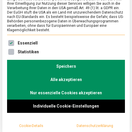
Ihrer Einwilligung zur Nutzung dieser Services willigen Sie auch in die
Verarbeitung Ihrer Daten in den USA gemäß Art. 49 (1) lit. a GDPR ein.
Der EuGH stuft die USA als ein Land mit unzureichendem Datenschutz
POLITIK
/
TV
nach EU-Standards ein. Es besteht beispielsweise die Gefahr, dass US-
Ist Deutschland gesellschaftlich auf
Behörden personenbezogene Daten in Überwachungsprogrammen
verarbeiten, ohne dass für Europäerinnen und Europäer eine
den Worst Case vorbereitet? – Tilman
Klagemöglichkeit besteht.
Kuban (CDU) und Ralf Stegner (SPD) im
Es folgt eine Liste der Service-Gruppen, für die eine Ein
Essenziell
„Küchenkabinett“
Statistiken
on
18. März 2022
redaktion
Comment
Ist
Deutschland
Speichern
In der neuen Ausgabe des „Küchenkabinetts“
gesellschaftlich
diskutiert Christoph Minhoff mit Tilman Kuban (CDU)
auf
Alle akzeptieren
und Ralf Stegner (SPD) in Zeiten des in der Ukraine
den
Worst
wütenden „Putin-Krieges“ u. a. über die Frage, ob wir
Case
Nur essenzielle Cookies akzeptieren
in Deutschland gesellschaftlich auf den Worst Case
vorbereitet?
–
vorbereitet wären.
Individuelle Cookie-Einstellungen
Tilman
Kuban
(CDU)
und
Cookie-Details
Datenschutzerklärung
Ralf