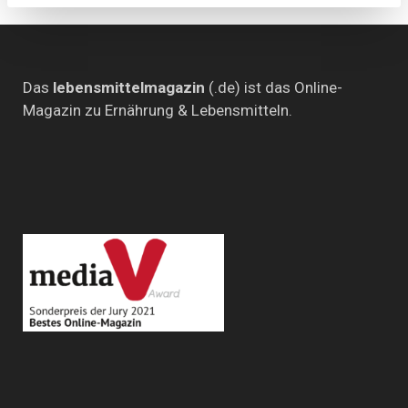
Stegner
(SPD)
im
„Küchenkabinett“
Das
lebensmittelmagazin
(.de) ist das Online-
Magazin zu Ernährung & Lebensmitteln.