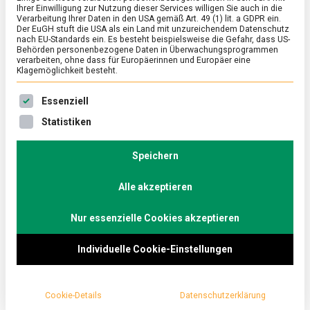
Ihrer Einwilligung zur Nutzung dieser Services willigen Sie auch in die
Verarbeitung Ihrer Daten in den USA gemäß Art. 49 (1) lit. a GDPR ein.
Der EuGH stuft die USA als ein Land mit unzureichendem Datenschutz
ERNÄHRUNG & GESUNDHEIT
/
FEATURED
nach EU-Standards ein. Es besteht beispielsweise die Gefahr, dass US-
Weihnachtsbäckerei mit und ohne
Behörden personenbezogene Daten in Überwachungsprogrammen
verarbeiten, ohne dass für Europäerinnen und Europäer eine
Zucker
Klagemöglichkeit besteht.
zu
2. Dezember 2019
Thomas
1 Kommentar
Es folgt eine Liste der Service-Gruppen, für die eine Ein
Essenziell
Weihnachtsbäckere
mit
Wir stellen verschiedene Zucker, süßende
Statistiken
und
Lebensmittel und Süßungsmittel vor, die sich für die
ohne
Weihnachtsbäckerei anbieten.
Zucker
Speichern
Alle akzeptieren
Nur essenzielle Cookies akzeptieren
Individuelle Cookie-Einstellungen
Cookie-Details
Datenschutzerklärung