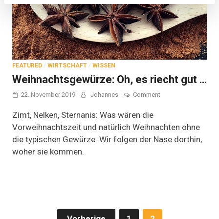
FEATURED
/
WIRTSCHAFT
/
WISSEN
Weihnachtsgewürze: Oh, es riecht gut …
on
22. November 2019
Johannes
Comment
Weihnachtsgewürze:
Oh,
Zimt, Nelken, Sternanis: Was wären die
es
Vorweihnachtszeit und natürlich Weihnachten ohne
riecht
die typischen Gewürze. Wir folgen der Nase dorthin,
gut
…
woher sie kommen.
Seitennummerierung
Vorherige
1
2