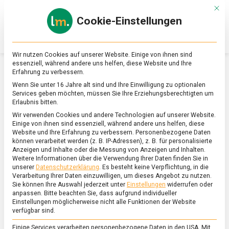
Skip
Mit d
to
Cookie-Einstellungen
content
lebensmittel
Das
Online-
Magazin
Wir nutzen Cookies auf unserer Website. Einige von ihnen sind
zu
essenziell, während andere uns helfen, diese Website und Ihre
Lebensmitteln
Erfahrung zu verbessern.
&
SCHLAGWORT:
WEIHNACHTEN
Wenn Sie unter 16 Jahre alt sind und Ihre Einwilligung zu optionalen
Ernährung
Services geben möchten, müssen Sie Ihre Erziehungsberechtigten um
Erlaubnis bitten.
Wir verwenden Cookies und andere Technologien auf unserer Website.
Einige von ihnen sind essenziell, während andere uns helfen, diese
Website und Ihre Erfahrung zu verbessern.
Personenbezogene Daten
können verarbeitet werden (z. B. IP-Adressen), z. B. für personalisierte
Anzeigen und Inhalte oder die Messung von Anzeigen und Inhalten.
Weitere Informationen über die Verwendung Ihrer Daten finden Sie in
unserer
Datenschutzerklärung
.
Es besteht keine Verpflichtung, in die
Verarbeitung Ihrer Daten einzuwilligen, um dieses Angebot zu nutzen.
Sie können Ihre Auswahl jederzeit unter
Einstellungen
widerrufen oder
anpassen.
Bitte beachten Sie, dass aufgrund individueller
Einstellungen möglicherweise nicht alle Funktionen der Website
verfügbar sind.
Einige Services verarbeiten personenbezogene Daten in den USA. Mit