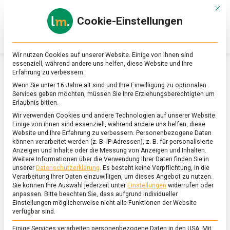
Skip
Mit d
to
Cookie-Einstellungen
content
lebensmittel
Das
Online-
Magazin
Wir nutzen Cookies auf unserer Website. Einige von ihnen sind
zu
essenziell, während andere uns helfen, diese Website und Ihre
Lebensmitteln
Erfahrung zu verbessern.
&
SCHLAGWORT:
WEINDIEB
Wenn Sie unter 16 Jahre alt sind und Ihre Einwilligung zu optionalen
Ernährung
Services geben möchten, müssen Sie Ihre Erziehungsberechtigten um
Erlaubnis bitten.
Wir verwenden Cookies und andere Technologien auf unserer Website.
Einige von ihnen sind essenziell, während andere uns helfen, diese
Website und Ihre Erfahrung zu verbessern.
Personenbezogene Daten
können verarbeitet werden (z. B. IP-Adressen), z. B. für personalisierte
Anzeigen und Inhalte oder die Messung von Anzeigen und Inhalten.
Weitere Informationen über die Verwendung Ihrer Daten finden Sie in
unserer
Datenschutzerklärung
.
Es besteht keine Verpflichtung, in die
Verarbeitung Ihrer Daten einzuwilligen, um dieses Angebot zu nutzen.
Sie können Ihre Auswahl jederzeit unter
Einstellungen
widerrufen oder
anpassen.
Bitte beachten Sie, dass aufgrund individueller
Einstellungen möglicherweise nicht alle Funktionen der Website
verfügbar sind.
Einige Services verarbeiten personenbezogene Daten in den USA. Mit