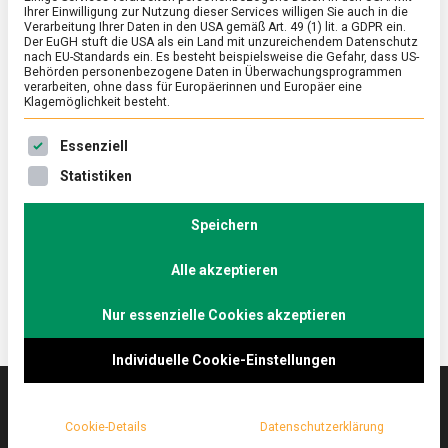
Ihrer Einwilligung zur Nutzung dieser Services willigen Sie auch in die
Verarbeitung Ihrer Daten in den USA gemäß Art. 49 (1) lit. a GDPR ein.
Der EuGH stuft die USA als ein Land mit unzureichendem Datenschutz
FEATURED
/
WISSEN
nach EU-Standards ein. Es besteht beispielsweise die Gefahr, dass US-
Whiskey aus Brandenburg: Rye
Behörden personenbezogene Daten in Überwachungsprogrammen
verarbeiten, ohne dass für Europäerinnen und Europäer eine
Klagemöglichkeit besteht.
on
20. Mai 2021
Johannes
Comment
Whiskey
Es folgt eine Liste der Service-Gruppen, für die eine Ein
aus
Im unteren Spreewald findet man in Schlepzig, etwa
Essenziell
Brandenburg:
eine Stunde von Berlin entfernt, den Stork Club. Hier
Statistiken
Rye
brennen die Spreewood Distillers laut World
Whiskies Awards den besten Roggenwhiskey der
Speichern
Welt. Lebensmittelmagazin.de war vor Ort.
Alle akzeptieren
Nur essenzielle Cookies akzeptieren
Individuelle Cookie-Einstellungen
Cookie-Details
Datenschutzerklärung
Das
lebensmittelmagazin
(.de) ist das Online-