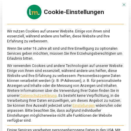
Skip
Mit d
to
Cookie-Einstellungen
content
lebensmittel
Das
Online-
Magazin
Wir nutzen Cookies auf unserer Website. Einige von ihnen sind
zu
essenziell, während andere uns helfen, diese Website und Ihre
Lebensmitteln
Erfahrung zu verbessern.
&
SCHLAGWORT:
WELTVEGANTAG
Wenn Sie unter 16 Jahre alt sind und Ihre Einwilligung zu optionalen
Ernährung
Services geben möchten, müssen Sie Ihre Erziehungsberechtigten um
Erlaubnis bitten.
Wir verwenden Cookies und andere Technologien auf unserer Website.
Einige von ihnen sind essenziell, während andere uns helfen, diese
Website und Ihre Erfahrung zu verbessern.
Personenbezogene Daten
können verarbeitet werden (z. B. IP-Adressen), z. B. für personalisierte
Anzeigen und Inhalte oder die Messung von Anzeigen und Inhalten.
Weitere Informationen über die Verwendung Ihrer Daten finden Sie in
unserer
Datenschutzerklärung
.
Es besteht keine Verpflichtung, in die
Verarbeitung Ihrer Daten einzuwilligen, um dieses Angebot zu nutzen.
Sie können Ihre Auswahl jederzeit unter
Einstellungen
widerrufen oder
anpassen.
Bitte beachten Sie, dass aufgrund individueller
Einstellungen möglicherweise nicht alle Funktionen der Website
verfügbar sind.
Einige Services verarbeiten personenbezogene Daten in den USA. Mit