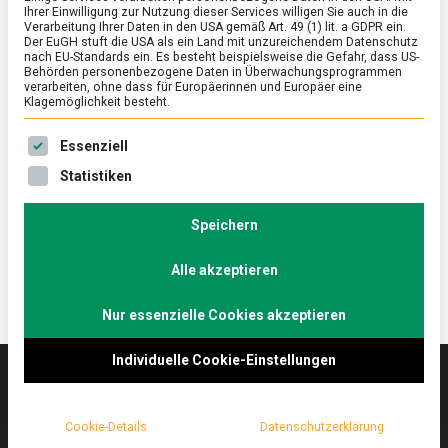
Ihrer Einwilligung zur Nutzung dieser Services willigen Sie auch in die
Verarbeitung Ihrer Daten in den USA gemäß Art. 49 (1) lit. a GDPR ein.
Der EuGH stuft die USA als ein Land mit unzureichendem Datenschutz
FEATURED
/
WIRTSCHAFT
nach EU-Standards ein. Es besteht beispielsweise die Gefahr, dass US-
Zum Weltvegantag: Essen ohne Fleisch
Behörden personenbezogene Daten in Überwachungsprogrammen
verarbeiten, ohne dass für Europäerinnen und Europäer eine
und Abfall
Klagemöglichkeit besteht.
on
1. November 2020
Johannes
Comment
Es folgt eine Liste der Service-Gruppen, für die eine Ein
Essenziell
Zum
Weltvegantag:
Wenn der Weltvegantag mit dem Lockdown light
Statistiken
Essen
zusammenfällt, was gäbe es Sinnvolleres als über
ohne
ein veganes Restaurant mit Vision zu schreiben?
Fleisch
Speichern
und
Abfall
Alle akzeptieren
Nur essenzielle Cookies akzeptieren
Individuelle Cookie-Einstellungen
Das
lebensmittelmagazin
(.de) ist das Online-
Cookie-Details
Datenschutzerklärung
Magazin zu Ernährung & Lebensmitteln.