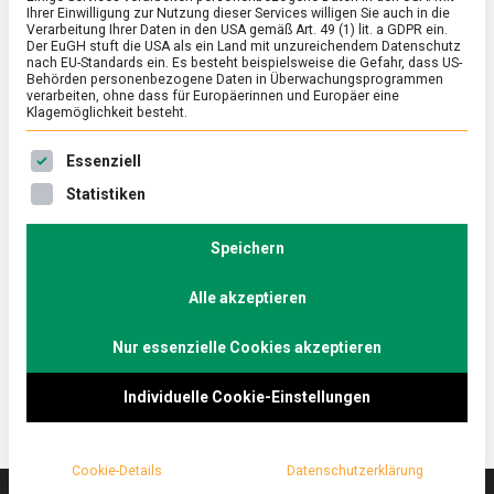
Ihrer Einwilligung zur Nutzung dieser Services willigen Sie auch in die
Verarbeitung Ihrer Daten in den USA gemäß Art. 49 (1) lit. a GDPR ein.
Der EuGH stuft die USA als ein Land mit unzureichendem Datenschutz
WIRTSCHAFT
nach EU-Standards ein. Es besteht beispielsweise die Gefahr, dass US-
5,1 Millionen Erwerbstätige, 619.000
Behörden personenbezogene Daten in Überwachungsprogrammen
verarbeiten, ohne dass für Europäerinnen und Europäer eine
Betriebe, 170.000 Produkte – die
Klagemöglichkeit besteht.
deutsche Lebensmittelwirtschaft in
Es folgt eine Liste der Service-Gruppen, für die eine Ein
Essenziell
Zahlen
Statistiken
on
19. April 2023
Manon
Comment
5,1
Millionen
Speichern
Den größten Anteil der Erwerbstätigen in der
Erwerbstätige,
Lebensmittelbranche bilden die Mitarbeiter:innen des
619.000
Alle akzeptieren
Gastgewerbes (1.856.000), die meisten Betriebe
Betriebe,
170.000
sind im landwirtschaftlichen …
Produkte
Nur essenzielle Cookies akzeptieren
–
die
Individuelle Cookie-Einstellungen
deutsche
Lebensmittelwirtschaft
in
Zahlen
Cookie-Details
Datenschutzerklärung