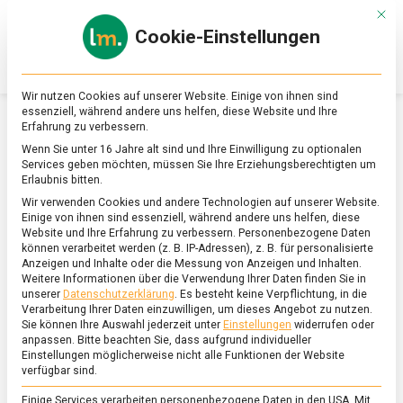
Skip
Mit d
to
Cookie-Einstellungen
content
lebensmittel
Das
Online-
Magazin
Wir nutzen Cookies auf unserer Website. Einige von ihnen sind
zu
essenziell, während andere uns helfen, diese Website und Ihre
Lebensmitteln
Erfahrung zu verbessern.
&
SCHLAGWORT:
WERTSCHÖPFUNGSKETTE
Wenn Sie unter 16 Jahre alt sind und Ihre Einwilligung zu optionalen
Ernährung
Services geben möchten, müssen Sie Ihre Erziehungsberechtigten um
Erlaubnis bitten.
Wir verwenden Cookies und andere Technologien auf unserer Website.
Einige von ihnen sind essenziell, während andere uns helfen, diese
Website und Ihre Erfahrung zu verbessern.
Personenbezogene Daten
können verarbeitet werden (z. B. IP-Adressen), z. B. für personalisierte
Anzeigen und Inhalte oder die Messung von Anzeigen und Inhalten.
Weitere Informationen über die Verwendung Ihrer Daten finden Sie in
unserer
Datenschutzerklärung
.
Es besteht keine Verpflichtung, in die
Verarbeitung Ihrer Daten einzuwilligen, um dieses Angebot zu nutzen.
Sie können Ihre Auswahl jederzeit unter
Einstellungen
widerrufen oder
anpassen.
Bitte beachten Sie, dass aufgrund individueller
Einstellungen möglicherweise nicht alle Funktionen der Website
verfügbar sind.
Einige Services verarbeiten personenbezogene Daten in den USA. Mit