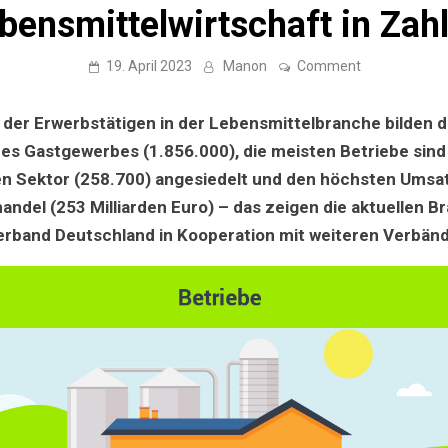
bensmittelwirtschaft in Zah
on
19. April 2023
Manon
Comment
5,1
Millionen
Erwerbstätige
 der Erwerbstätigen in der Lebensmittelbranche bilden d
619.000
Betriebe,
des Gastgewerbes (1.856.000), die meisten Betriebe sind
170.000
en Sektor (258.700) angesiedelt und den höchsten Umsat
Produkte
–
ndel (253 Milliarden Euro) – das zeigen die aktuellen B
die
deutsche
erband Deutschland in Kooperation mit weiteren Verbänd
Lebensmittelw
in
Zahlen