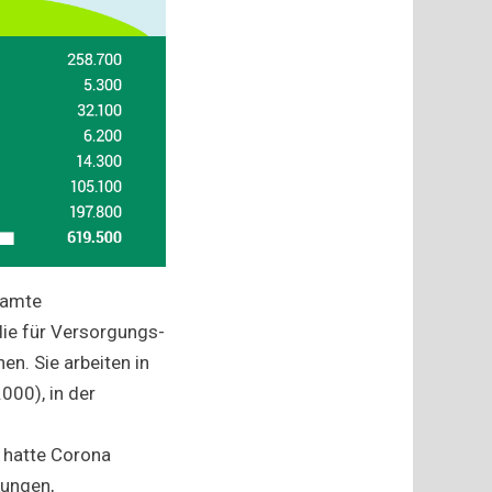
esamte
die für Versorgungs-
en. Sie arbeiten in
000), in der
 hatte Corona
kungen,