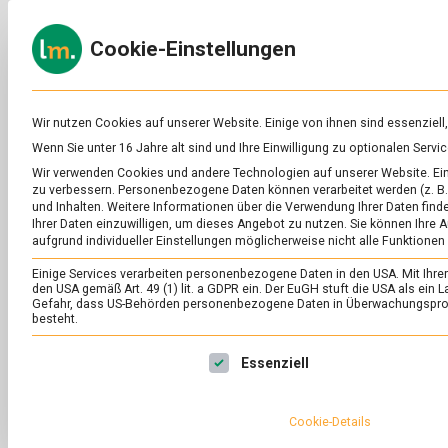
Skip
to
ERNÄH
Cookie-Einstellungen
content
lebens
Das
Online-
Magazin
zu
Wir nutzen Cookies auf unserer Website. Einige von ihnen sind essenziell
Lebensmitteln
Wenn Sie unter 16 Jahre alt sind und Ihre Einwilligung zu optionalen Ser
&
Wir verwenden Cookies und andere Technologien auf unserer Website. Eini
Ernährung
zu verbessern.
Personenbezogene Daten können verarbeitet werden (z. B. 
und Inhalten.
Weitere Informationen über die Verwendung Ihrer Daten finde
Ihrer Daten einzuwilligen, um dieses Angebot zu nutzen.
Sie können Ihre A
aufgrund individueller Einstellungen möglicherweise nicht alle Funktionen
Einige Services verarbeiten personenbezogene Daten in den USA. Mit Ihrer E
den USA gemäß Art. 49 (1) lit. a GDPR ein. Der EuGH stuft die USA als ei
Gefahr, dass US-Behörden personenbezogene Daten in Überwachungsprog
besteht.
Es folgt eine Liste der Service-Gruppen, für die eine Ei
Essenziell
Cookie-Details