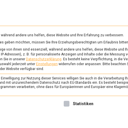
RUNG & GESUNDHEIT
WISSEN
WIRTSCHAFT
KULTU
mittelmagazin
, während andere uns helfen, diese Website und Ihre Erfahrung zu verbessern.
vices geben möchten, müssen Sie Ihre Erziehungsberechtigten um Erlaubnis bitten
ge von ihnen sind essenziell, während andere uns helfen, diese Website und Ih
IP-Adressen), z. B. für personalisierte Anzeigen und Inhalte oder die Messung 
n Sie in unserer
Datenschutzerklärung
.
Es besteht keine Verpflichtung, in die V
uswahl jederzeit unter
Einstellungen
widerrufen oder anpassen.
Bitte beachten 
 der Website verfügbar sind.
inwilligung zur Nutzung dieser Services willigen Sie auch in die Verarbeitung Ih
n Land mit unzureichendem Datenschutz nach EU-Standards ein. Es besteht beispi
rammen verarbeiten, ohne dass für Europäerinnen und Europäer eine Klagemög
nwilligung erteilt werden kann. Die erste Service-Gruppe ist 
Statistiken