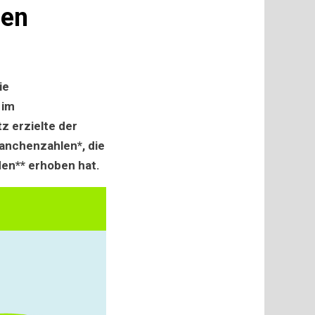
len
,
ie
 im
z erzielte der
ranchenzahlen*, die
en** erhoben hat.
irtschaft