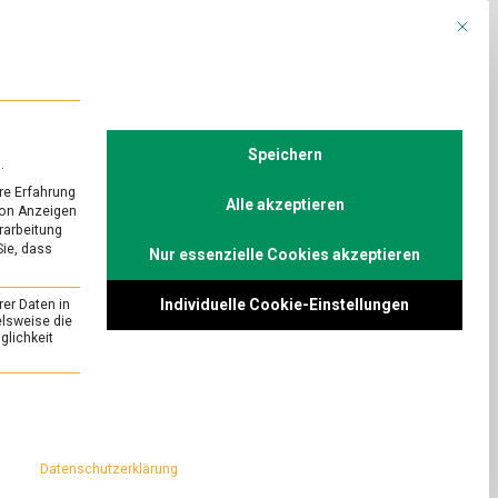
Mit die
R
POLITIK
TV
Speichern
.
re Erfahrung
Alle akzeptieren
von Anzeigen
erarbeitung
Sie, dass
Nur essenzielle Cookies akzeptieren
Individuelle Cookie-Einstellungen
rer Daten in
elsweise die
lichkeit
essenziell und kann nicht abgewählt werden.
Datenschutzerklärung