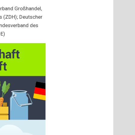
erband Großhandel,
s (ZDH); Deutscher
undesverband des
DE)