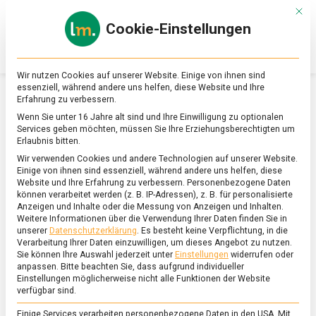
Skip
Mit d
to
Cookie-Einstellungen
content
lebensmittel
Das
Online-
Magazin
Wir nutzen Cookies auf unserer Website. Einige von ihnen sind
zu
essenziell, während andere uns helfen, diese Website und Ihre
Lebensmitteln
Erfahrung zu verbessern.
&
SCHLAGWORT:
WHISKEY SOUR
Wenn Sie unter 16 Jahre alt sind und Ihre Einwilligung zu optionalen
Ernährung
Services geben möchten, müssen Sie Ihre Erziehungsberechtigten um
Erlaubnis bitten.
Wir verwenden Cookies und andere Technologien auf unserer Website.
Einige von ihnen sind essenziell, während andere uns helfen, diese
Website und Ihre Erfahrung zu verbessern.
Personenbezogene Daten
können verarbeitet werden (z. B. IP-Adressen), z. B. für personalisierte
Anzeigen und Inhalte oder die Messung von Anzeigen und Inhalten.
Weitere Informationen über die Verwendung Ihrer Daten finden Sie in
unserer
Datenschutzerklärung
.
Es besteht keine Verpflichtung, in die
Verarbeitung Ihrer Daten einzuwilligen, um dieses Angebot zu nutzen.
Sie können Ihre Auswahl jederzeit unter
Einstellungen
widerrufen oder
anpassen.
Bitte beachten Sie, dass aufgrund individueller
Einstellungen möglicherweise nicht alle Funktionen der Website
verfügbar sind.
Einige Services verarbeiten personenbezogene Daten in den USA. Mit