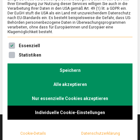
Ihrer Einwilligung zur Nutzung dieser Services willigen Sie auch in die
Verarbeitung Ihrer Daten in den USA gemäß Art. 49 (1) lit. a GDPR ein.
Der EuGH stuft die USA als ein Land mit unzureichendem Datenschutz
FEATURED
/
WISSEN
nach EU-Standards ein. Es besteht beispielsweise die Gefahr, dass US-
Whiskey aus Brandenburg: Rye
Behörden personenbezogene Daten in Überwachungsprogrammen
verarbeiten, ohne dass für Europäerinnen und Europäer eine
Klagemöglichkeit besteht.
on
20. Mai 2021
Johannes
Comment
Whiskey
Es folgt eine Liste der Service-Gruppen, für die eine Ein
aus
Im unteren Spreewald findet man in Schlepzig, etwa
Essenziell
Brandenburg:
eine Stunde von Berlin entfernt, den Stork Club. Hier
Statistiken
Rye
brennen die Spreewood Distillers laut World
Whiskies Awards den besten Roggenwhiskey der
Speichern
Welt. Lebensmittelmagazin.de war vor Ort.
Alle akzeptieren
Nur essenzielle Cookies akzeptieren
Individuelle Cookie-Einstellungen
Cookie-Details
Datenschutzerklärung
Das
lebensmittelmagazin
(.de) ist das Online-