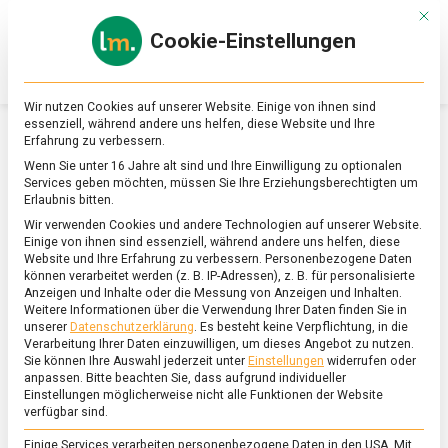
Skip
Mit d
to
Cookie-Einstellungen
content
lebensmittel
Das
Online-
Magazin
Wir nutzen Cookies auf unserer Website. Einige von ihnen sind
zu
essenziell, während andere uns helfen, diese Website und Ihre
Lebensmitteln
Erfahrung zu verbessern.
&
SCHLAGWORT:
WILDFLEISCH
Wenn Sie unter 16 Jahre alt sind und Ihre Einwilligung zu optionalen
Ernährung
Services geben möchten, müssen Sie Ihre Erziehungsberechtigten um
Erlaubnis bitten.
Wir verwenden Cookies und andere Technologien auf unserer Website.
Einige von ihnen sind essenziell, während andere uns helfen, diese
Website und Ihre Erfahrung zu verbessern.
Personenbezogene Daten
können verarbeitet werden (z. B. IP-Adressen), z. B. für personalisierte
Anzeigen und Inhalte oder die Messung von Anzeigen und Inhalten.
Weitere Informationen über die Verwendung Ihrer Daten finden Sie in
unserer
Datenschutzerklärung
.
Es besteht keine Verpflichtung, in die
Verarbeitung Ihrer Daten einzuwilligen, um dieses Angebot zu nutzen.
Sie können Ihre Auswahl jederzeit unter
Einstellungen
widerrufen oder
anpassen.
Bitte beachten Sie, dass aufgrund individueller
Einstellungen möglicherweise nicht alle Funktionen der Website
verfügbar sind.
Einige Services verarbeiten personenbezogene Daten in den USA. Mit