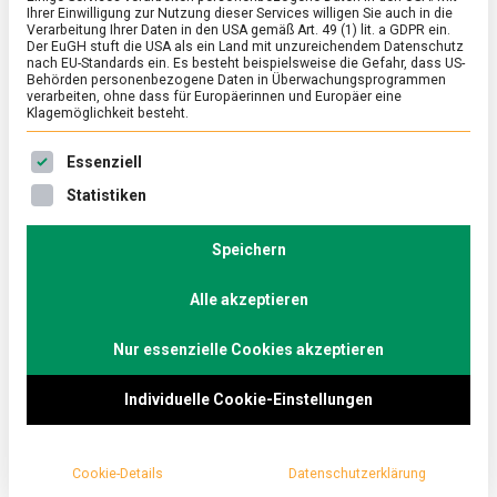
Ihrer Einwilligung zur Nutzung dieser Services willigen Sie auch in die
Verarbeitung Ihrer Daten in den USA gemäß Art. 49 (1) lit. a GDPR ein.
Der EuGH stuft die USA als ein Land mit unzureichendem Datenschutz
POLITIK
/
TV
nach EU-Standards ein. Es besteht beispielsweise die Gefahr, dass US-
Transformation ja, aber mit der
Behörden personenbezogene Daten in Überwachungsprogrammen
verarbeiten, ohne dass für Europäerinnen und Europäer eine
richtigen Geschwindigkeit –
Klagemöglichkeit besteht.
Küchenkabinett on Tour mit Hubert
Es folgt eine Liste der Service-Gruppen, für die eine Ein
Essenziell
Aiwanger
Statistiken
on
30. April 2024
redaktion
Comment
Transformation
ja,
Speichern
Der Stellvertretende Ministerpräsident und
aber
Wirtschaftsminister des Landes Bayern Hubert
mit
Alle akzeptieren
Aiwanger spricht über den Wirtschaftsstandort
der
richtigen
Deutschland, Transformationsprozesse und die
Geschwindigkeit
Nur essenzielle Cookies akzeptieren
Bevormundungspolitik der Bundesregierung in
–
Küchenkabinett
Sachen Ernährung.
Individuelle Cookie-Einstellungen
on
Tour
mit
Hubert
Cookie-Details
Datenschutzerklärung
Aiwanger