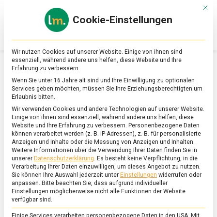
Skip
Mit d
to
Cookie-Einstellungen
content
lebensmittel
Das
Online-
Magazin
Wir nutzen Cookies auf unserer Website. Einige von ihnen sind
zu
essenziell, während andere uns helfen, diese Website und Ihre
Lebensmitteln
Erfahrung zu verbessern.
&
SCHLAGWORT:
WIRTSCHAFTSSTANDORT
Wenn Sie unter 16 Jahre alt sind und Ihre Einwilligung zu optionalen
Ernährung
Services geben möchten, müssen Sie Ihre Erziehungsberechtigten um
Erlaubnis bitten.
Wir verwenden Cookies und andere Technologien auf unserer Website.
Einige von ihnen sind essenziell, während andere uns helfen, diese
Website und Ihre Erfahrung zu verbessern.
Personenbezogene Daten
können verarbeitet werden (z. B. IP-Adressen), z. B. für personalisierte
Anzeigen und Inhalte oder die Messung von Anzeigen und Inhalten.
Weitere Informationen über die Verwendung Ihrer Daten finden Sie in
unserer
Datenschutzerklärung
.
Es besteht keine Verpflichtung, in die
Verarbeitung Ihrer Daten einzuwilligen, um dieses Angebot zu nutzen.
Sie können Ihre Auswahl jederzeit unter
Einstellungen
widerrufen oder
anpassen.
Bitte beachten Sie, dass aufgrund individueller
Einstellungen möglicherweise nicht alle Funktionen der Website
verfügbar sind.
Einige Services verarbeiten personenbezogene Daten in den USA. Mit