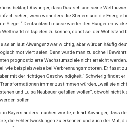
mit
Hubert
ächs beklagt Aiwanger, dass Deutschland seine Wettbewerb
Aiwanger
infach sehen, wenn woanders die Steuern und die Energie bil
eite Sieger.“ Deutschland müsse wieder den Hunger entwicke
 Weltmarkt mitspielen zu können, sonst sei der Wohlstand 
e seien laut Aiwanger zwar wichtig, aber würden häufig deut
eologisch motiviert seien. Dann würde man zu schnell Bewähr
nnten prognostizierte Wachstumsziele nicht erreicht werden, 
sei, wie beispielsweise bei Verbrennungsmotoren. Er fasst 
aber mit der richtigen Geschwindigkeit.“ Schwierig findet er
t Transformationen immer zustimmen würden, „weil sie nicht
tehen und Luisa Neubauer gefallen wollen“, obwohl nicht kla
 werden sollen.
er in Bayern anders machen würde, erklärt Aiwanger, dass der
re, die Fehlentwicklungen zu erkennen und auch der Mut, di