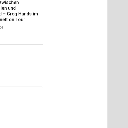
zwischen
nien und
d – Greg Hands im
nett on Tour
24