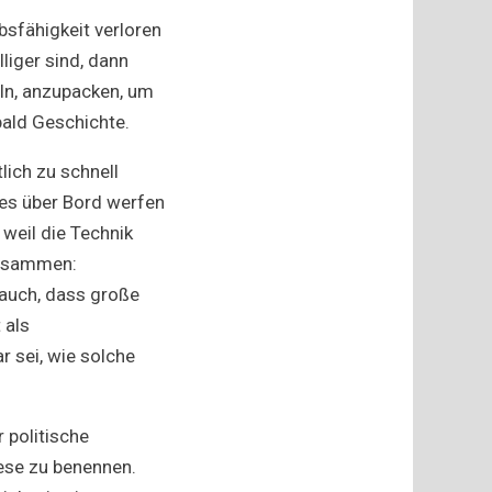
sfähigkeit verloren
liger sind, dann
ln, anzupacken, um
bald Geschichte.
lich zu schnell
tes über Bord werfen
weil die Technik
zusammen:
 auch, dass große
 als
r sei, wie solche
 politische
ese zu benennen.