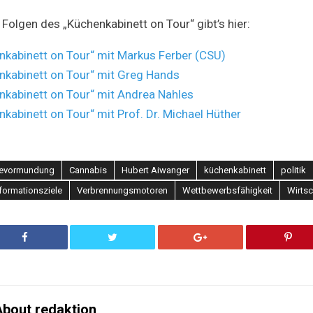
Folgen des „Küchenkabinett on Tour“ gibt’s hier:
nkabinett on Tour“ mit Markus Ferber (CSU)
nkabinett on Tour“ mit Greg Hands
nkabinett on Tour“ mit Andrea Nahles
nkabinett on Tour“ mit Prof. Dr. Michael Hüther
evormundung
Cannabis
Hubert Aiwanger
küchenkabinett
politik
formationsziele
Verbrennungsmotoren
Wettbewerbsfähigkeit
Wirtsc
bout redaktion