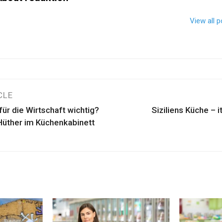
View all 
avigation
CLE
für die Wirtschaft wichtig?
Siziliens Küche – 
 Hüther im Küchenkabinett