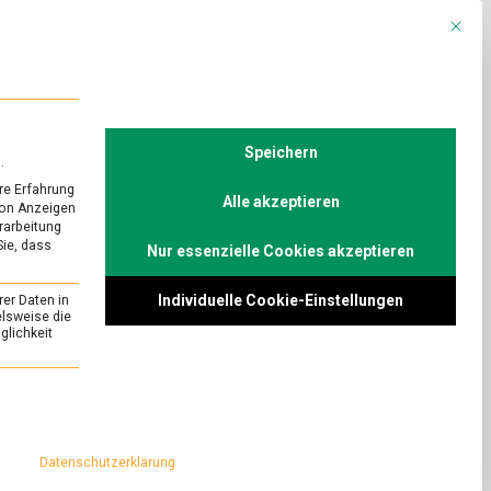
Mit die
R
POLITIK
TV
Speichern
.
re Erfahrung
Alle akzeptieren
von Anzeigen
erarbeitung
auf die Schaltfläche unten. Bitte beachten
Sie, dass
Nur essenzielle Cookies akzeptieren
Individuelle Cookie-Einstellungen
rer Daten in
elsweise die
lichkeit
essenziell und kann nicht abgewählt werden.
Datenschutzerklärung