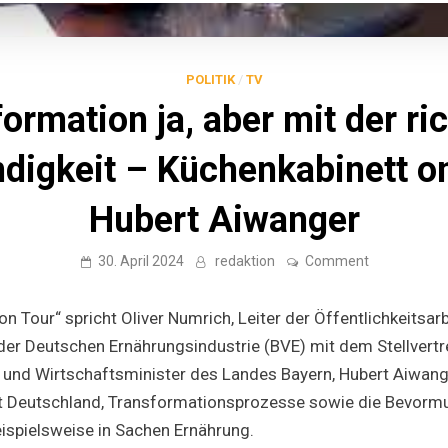
POLITIK
/
TV
ormation ja, aber mit der ri
digkeit – Küchenkabinett on
Hubert Aiwanger
on
30. April 2024
redaktion
Comment
Transformat
ja,
aber
n Tour“ spricht Oliver Numrich, Leiter der Öffentlichkeitsarb
mit
der
er Deutschen Ernährungsindustrie (BVE) mit dem Stellvert
richtigen
 und Wirtschaftsminister des Landes Bayern, Hubert Aiwang
Geschwindig
–
t Deutschland, Transformationsprozesse sowie die Bevormu
Küchenkabin
on
ispielsweise in Sachen Ernährung.
Tour