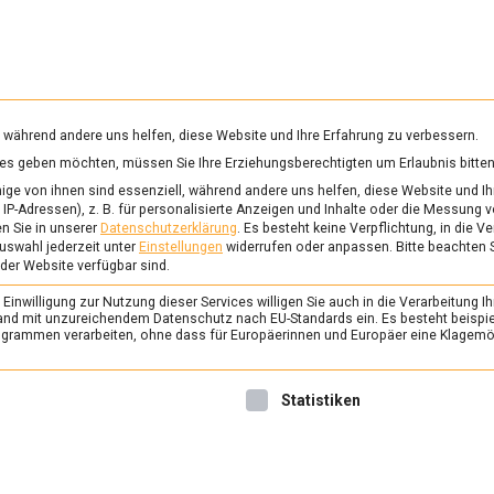
RUNG & GESUNDHEIT
WISSEN
WIRTSCHAFT
KULTU
mittelmagazin
, während andere uns helfen, diese Website und Ihre Erfahrung zu verbessern.
vices geben möchten, müssen Sie Ihre Erziehungsberechtigten um Erlaubnis bitten
ge von ihnen sind essenziell, während andere uns helfen, diese Website und Ih
IP-Adressen), z. B. für personalisierte Anzeigen und Inhalte oder die Messung 
n Sie in unserer
Datenschutzerklärung
.
Es besteht keine Verpflichtung, in die V
t von
YouTube
. Um auf den eigentlichen Inhalt zuzugreifen, klicken Sie 
uswahl jederzeit unter
Einstellungen
widerrufen oder anpassen.
Bitte beachten 
Sie, dass dabei Daten an Drittanbieter weitergegeben werden.
 der Website verfügbar sind.
Mehr Informationen
inwilligung zur Nutzung dieser Services willigen Sie auch in die Verarbeitung Ih
n Land mit unzureichendem Datenschutz nach EU-Standards ein. Es besteht beispi
rammen verarbeiten, ohne dass für Europäerinnen und Europäer eine Klagemög
Inhalt entsperren
Erforderlichen Service akzeptieren und Inhalte entsperren
nwilligung erteilt werden kann. Die erste Service-Gruppe ist 
Statistiken