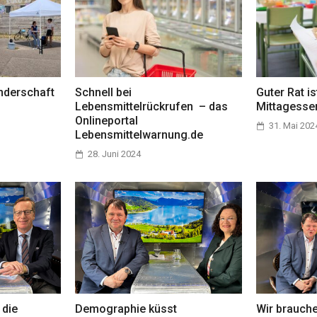
nderschaft
Schnell bei
Guter Rat i
Lebensmittelrückrufen – das
Mittagessen
Onlineportal
31. Mai 202
Lebensmittelwarnung.de
28. Juni 2024
 die
Demographie küsst
Wir brauch