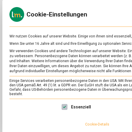
Skip
to
ERNÄH
Cookie-Einstellungen
content
lebens
Das
Online-
Magazin
zu
Wir nutzen Cookies auf unserer Website. Einige von ihnen sind essenziell
Lebensmitteln
Wenn Sie unter 16 Jahre alt sind und Ihre Einwilligung zu optionalen Ser
&
Wir verwenden Cookies und andere Technologien auf unserer Website. Eini
Ernährung
zu verbessern.
Personenbezogene Daten können verarbeitet werden (z. B. 
und Inhalten.
Weitere Informationen über die Verwendung Ihrer Daten finde
Sie sehen gerade einen Platzhalterinhal
Ihrer Daten einzuwilligen, um dieses Angebot zu nutzen.
Sie können Ihre A
aufgrund individueller Einstellungen möglicherweise nicht alle Funktionen
Einige Services verarbeiten personenbezogene Daten in den USA. Mit Ihrer E
den USA gemäß Art. 49 (1) lit. a GDPR ein. Der EuGH stuft die USA als ei
Gefahr, dass US-Behörden personenbezogene Daten in Überwachungsprog
besteht.
Es folgt eine Liste der Service-Gruppen, für die eine Ei
Essenziell
Cookie-Details