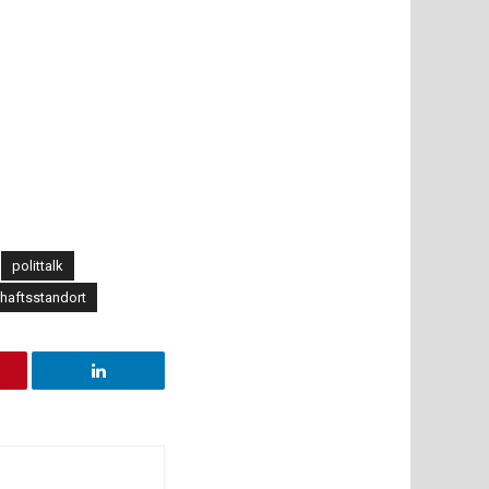
polittalk
haftsstandort