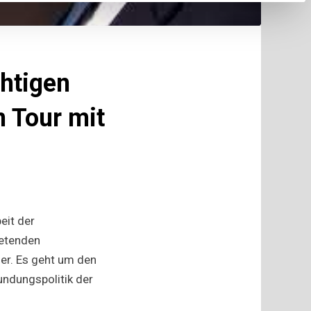
chtigen
 Tour mit
ion
eit der
retenden
er. Es geht um den
keit
ndungspolitik der
ett