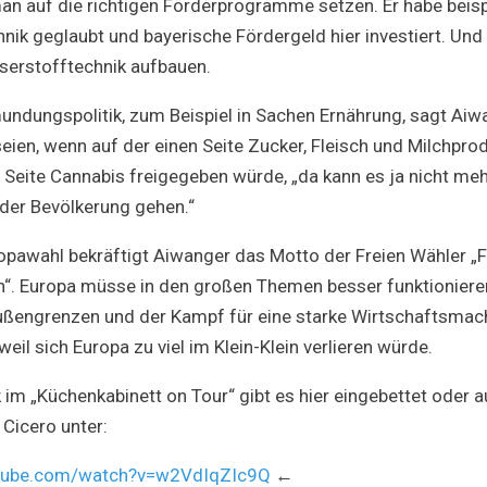
 auf die richtigen Förderprogramme setzen. Er habe beis
nik geglaubt und bayerische Fördergeld hier investiert. Und
serstofftechnik aufbauen.
dungspolitik, zum Beispiel in Sachen Ernährung, sagt Aiw
seien, wenn auf der einen Seite Zucker, Fleisch und Milchprod
 Seite Cannabis freigegeben würde, „da kann es ja nicht me
der Bevölkerung gehen.“
uropawahl bekräftigt Aiwanger das Motto der Freien Wähler „F
“. Europa müsse in den großen Themen besser funktionieren
ßengrenzen und der Kampf für eine starke Wirtschaftsmach
weil sich Europa zu viel im Klein-Klein verlieren würde.
 im „Küchenkabinett on Tour“ gibt es hier eingebettet oder
Cicero unter:
utube.com/watch?v=w2VdIqZIc9Q
←