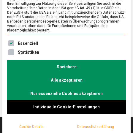
Ihrer Einwilligung zur Nutzung dieser Services willigen Sie auch in die
Verarbeitung Ihrer Daten in den USA gemäß Art. 49 (1) lit. a GDPR ein.
Der EuGH stuft die USA als ein Land mit unzureichendem Datenschutz
ERNÄHRUNG & GESUNDHEIT
/
FEATURED
/
WISSEN
nach EU-Standards ein. Es besteht beispielsweise die Gefahr, dass US-
Wasser auf die Mühlen: moderne
Behörden personenbezogene Daten in Überwachungsprogrammen
verarbeiten, ohne dass für Europäerinnen und Europäer eine
Müllerei
Klagemöglichkeit besteht.
on
19. Juli 2021
Johannes
Comment
Es folgt eine Liste der Service-Gruppen, für die eine Ein
Essenziell
Wasser
auf
Die Plange-Mühle am Neusser Hafen gehört zur
Statistiken
die
Bindewald und Gutting Mühlengruppe und ist einer
Mühlen:
der größten Mühlen Deutschlands.
moderne
Speichern
Müllerei
Lebensmittelmagazin.de war für einen Beuch vor Ort
Alle akzeptieren
– eher Science Fiction als Windmühlenromantik.
Nur essenzielle Cookies akzeptieren
Individuelle Cookie-Einstellungen
Cookie-Details
Datenschutzerklärung