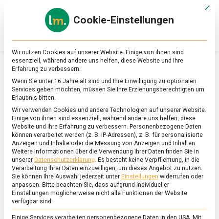
Skip
Mit d
to
Cookie-Einstellungen
content
lebensmittel
Das
Online-
Magazin
Wir nutzen Cookies auf unserer Website. Einige von ihnen sind
zu
essenziell, während andere uns helfen, diese Website und Ihre
Lebensmitteln
Erfahrung zu verbessern.
&
SCHLAGWORT:
ZÖLIAKIE
Wenn Sie unter 16 Jahre alt sind und Ihre Einwilligung zu optionalen
Ernährung
Services geben möchten, müssen Sie Ihre Erziehungsberechtigten um
Erlaubnis bitten.
Wir verwenden Cookies und andere Technologien auf unserer Website.
Einige von ihnen sind essenziell, während andere uns helfen, diese
Website und Ihre Erfahrung zu verbessern.
Personenbezogene Daten
können verarbeitet werden (z. B. IP-Adressen), z. B. für personalisierte
Anzeigen und Inhalte oder die Messung von Anzeigen und Inhalten.
Weitere Informationen über die Verwendung Ihrer Daten finden Sie in
unserer
Datenschutzerklärung
.
Es besteht keine Verpflichtung, in die
Verarbeitung Ihrer Daten einzuwilligen, um dieses Angebot zu nutzen.
Sie können Ihre Auswahl jederzeit unter
Einstellungen
widerrufen oder
anpassen.
Bitte beachten Sie, dass aufgrund individueller
Einstellungen möglicherweise nicht alle Funktionen der Website
verfügbar sind.
Einige Services verarbeiten personenbezogene Daten in den USA. Mit