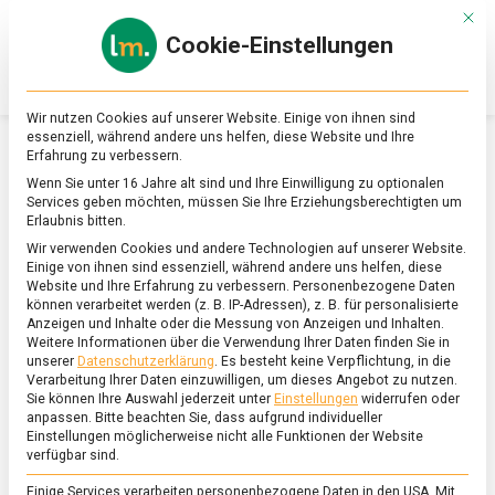
Skip
Mit d
to
Cookie-Einstellungen
content
lebensmittel
Das
Online-
Magazin
Wir nutzen Cookies auf unserer Website. Einige von ihnen sind
zu
essenziell, während andere uns helfen, diese Website und Ihre
Lebensmitteln
Erfahrung zu verbessern.
&
WIRTSCHAFT
Wenn Sie unter 16 Jahre alt sind und Ihre Einwilligung zu optionalen
Ernährung
Services geben möchten, müssen Sie Ihre Erziehungsberechtigten um
Erlaubnis bitten.
Wir verwenden Cookies und andere Technologien auf unserer Website.
Einige von ihnen sind essenziell, während andere uns helfen, diese
Website und Ihre Erfahrung zu verbessern.
Personenbezogene Daten
können verarbeitet werden (z. B. IP-Adressen), z. B. für personalisierte
Anzeigen und Inhalte oder die Messung von Anzeigen und Inhalten.
Weitere Informationen über die Verwendung Ihrer Daten finden Sie in
unserer
Datenschutzerklärung
.
Es besteht keine Verpflichtung, in die
Verarbeitung Ihrer Daten einzuwilligen, um dieses Angebot zu nutzen.
Sie können Ihre Auswahl jederzeit unter
Einstellungen
widerrufen oder
anpassen.
Bitte beachten Sie, dass aufgrund individueller
Einstellungen möglicherweise nicht alle Funktionen der Website
verfügbar sind.
Einige Services verarbeiten personenbezogene Daten in den USA. Mit