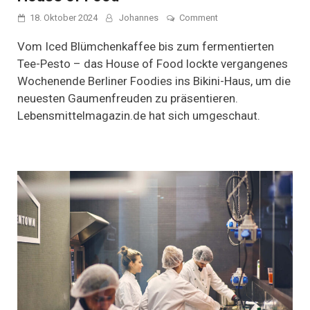
on
18. Oktober 2024
Johannes
Comment
Jahrmarkt
der
Vom Iced Blümchenkaffee bis zum fermentierten
Lebensmittel-
Tee-Pesto – das House of Food lockte vergangenes
Neuheiten:
Wochenende Berliner Foodies ins Bikini-Haus, um die
House
of
neuesten Gaumenfreuden zu präsentieren.
Food
Lebensmittelmagazin.de hat sich umgeschaut.