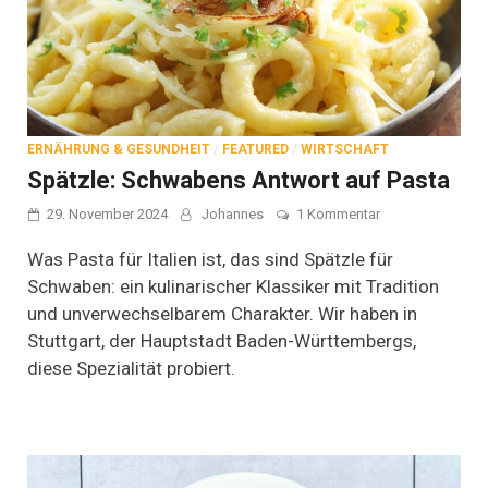
ERNÄHRUNG & GESUNDHEIT
/
FEATURED
/
WIRTSCHAFT
Spätzle: Schwabens Antwort auf Pasta
zu
29. November 2024
Johannes
1 Kommentar
Spätzle:
Schwabens
Was Pasta für Italien ist, das sind Spätzle für
Antwort
Schwaben: ein kulinarischer Klassiker mit Tradition
auf
und unverwechselbarem Charakter. Wir haben in
Pasta
Stuttgart, der Hauptstadt Baden-Württembergs,
diese Spezialität probiert.