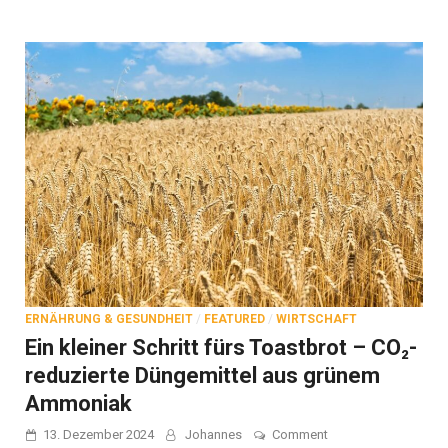
ERNÄHRUNG & GESUNDHEIT
/
FEATURED
/
WIRTSCHAFT
Ein kleiner Schritt fürs Toastbrot – CO₂-
reduzierte Düngemittel aus grünem
Ammoniak
on
13. Dezember 2024
Johannes
Comment