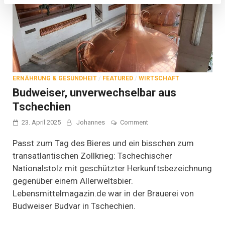
ERNÄHRUNG & GESUNDHEIT
/
FEATURED
/
WIRTSCHAFT
Budweiser, unverwechselbar aus
Tschechien
on
23. April 2025
Johannes
Comment
Budweiser,
unverwechselbar
Passt zum Tag des Bieres und ein bisschen zum
aus
transatlantischen Zollkrieg: Tschechischer
Tschechien
Nationalstolz mit geschützter Herkunftsbezeichnung
gegenüber einem Allerweltsbier.
Lebensmittelmagazin.de war in der Brauerei von
Budweiser Budvar in Tschechien.