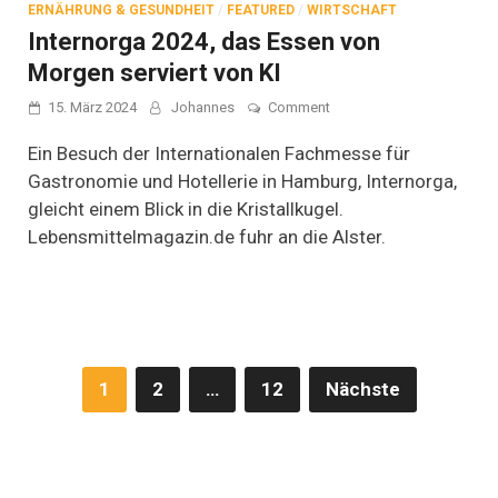
ERNÄHRUNG & GESUNDHEIT
/
FEATURED
/
WIRTSCHAFT
Internorga 2024, das Essen von
Morgen serviert von KI
on
15. März 2024
Johannes
Comment
Internorga
2024,
Ein Besuch der Internationalen Fachmesse für
das
Gastronomie und Hotellerie in Hamburg, Internorga,
Essen
gleicht einem Blick in die Kristallkugel.
von
Morgen
Lebensmittelmagazin.de fuhr an die Alster.
serviert
von
KI
Seitennummerierung
1
2
…
12
Nächste
der
Beiträge