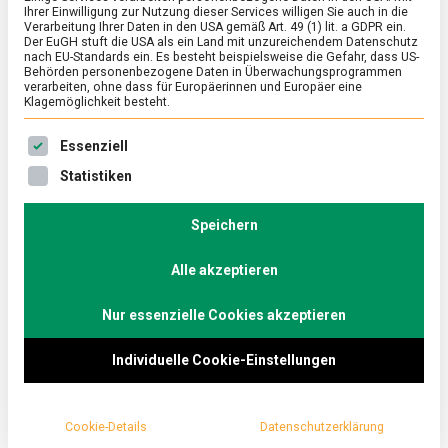
Ihrer Einwilligung zur Nutzung dieser Services willigen Sie auch in die
Verarbeitung Ihrer Daten in den USA gemäß Art. 49 (1) lit. a GDPR ein.
Der EuGH stuft die USA als ein Land mit unzureichendem Datenschutz
ERNÄHRUNG & GESUNDHEIT
/
FEATURED
/
WIRTSCHAFT
nach EU-Standards ein. Es besteht beispielsweise die Gefahr, dass US-
Teebeutel – Genuss zum Reinhängen
Behörden personenbezogene Daten in Überwachungsprogrammen
verarbeiten, ohne dass für Europäerinnen und Europäer eine
Klagemöglichkeit besteht.
on
20. Mai 2025
Johannes
Comment
Teebeutel
Es folgt eine Liste der Service-Gruppen, für die eine Ein
–
Teebeutel kennt man wahrscheinlich auf der ganzen
Essenziell
Genuss
Welt als einfache und praktische Möglichkeit für
Statistiken
zum
Teegenuss. Lebensmittelmagazin.de war bei dem
Reinhängen
Unternehmen, das den Teebeutel in seiner heute
Speichern
üblichen Form erfunden hat – Teekanne.
Alle akzeptieren
Nur essenzielle Cookies akzeptieren
Individuelle Cookie-Einstellungen
Cookie-Details
Datenschutzerklärung