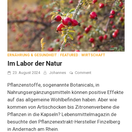
ERNÄHRUNG & GESUNDHEIT
/
FEATURED
/
WIRTSCHAFT
Im Labor der Natur
on
23. August 2024
Johannes
Comment
Im
Labor
Pflanzenstoffe, sogenannte Botanicals, in
der
Nahrungsergänzungsmitteln können positive Effekte
Natur
auf das allgemeine Wohlbefinden haben. Aber wie
kommen von Artischocken bis Zitronenverbene die
Pflanzen in die Kapseln? Lebensmittelmagazin.de
besuchte den Pflanzenextrakt-Hersteller Finzelberg
in Andernach am Rhein.