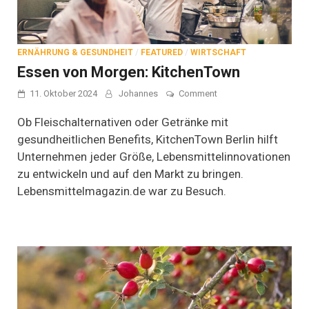
ERNÄHRUNG & GESUNDHEIT
/
FEATURED
/
WIRTSCHAFT
Essen von Morgen: KitchenTown
on
11. Oktober 2024
Johannes
Comment
Essen
von
Ob Fleischalternativen oder Getränke mit
Morgen:
gesundheitlichen Benefits, KitchenTown Berlin hilft
KitchenTown
Unternehmen jeder Größe, Lebensmittelinnovationen
zu entwickeln und auf den Markt zu bringen.
Lebensmittelmagazin.de war zu Besuch.