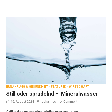
ERNÄHRUNG & GESUNDHEIT
/
FEATURED
/
WIRTSCHAFT
Still oder sprudelnd – Mineralwasser
on
16. August 2024
Johannes
Comment
Still
oder
Still oder sprudelnd bleibt erstmal eine