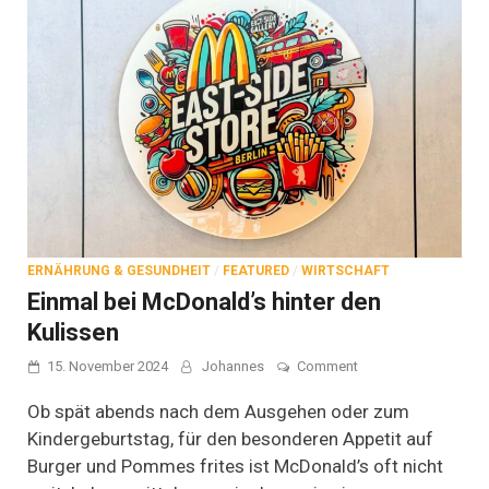
ERNÄHRUNG & GESUNDHEIT
/
FEATURED
/
WIRTSCHAFT
Einmal bei McDonald’s hinter den
Kulissen
on
15. November 2024
Johannes
Comment
Einmal
bei
Ob spät abends nach dem Ausgehen oder zum
McDonald’s
Kindergeburtstag, für den besonderen Appetit auf
hinter
Burger und Pommes frites ist McDonald’s oft nicht
den
Kulissen