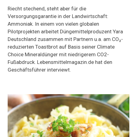
Ein
kleiner
Riecht stechend, steht aber für die
Schritt
Versorgungsgarantie in der Landwirtschaft:
fürs
Ammoniak. In einem von vielen globalen
Toastbrot
–
Pilotprojekten arbeitet Düngemittelproduzent Yara
CO₂-
Deutschland zusammen mit Partnern u.a. am CO₂-
reduzierte
Düngemittel
reduzierten Toastbrot auf Basis seiner Climate
aus
Choice Mineraldünger mit niedrigerem CO2-
grünem
Fußabdruck. Lebensmittelmagazin.de hat den
Ammoniak
Geschäftsführer interviewt.