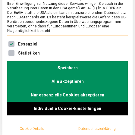
Ihrer Einwilligung zur Nutzung dieser Services willigen Sie auch in die
mögen es die Deutschen
Verarbeitung Ihrer Daten in den USA gemäß Art. 49 (1) lit. a GDPR ein.
Der EuGH stuft die USA als ein Land mit unzureichendem Datenschutz
nach EU-Standards ein. Es besteht beispielsweise die Gefahr, dass US-
klassisch
Behörden personenbezogene Daten in Überwachungsprogrammen
verarbeiten, ohne dass für Europäerinnen und Europäer eine
Klagemöglichkeit besteht.
on
9. Dezember 2019
redaktion
Comment
Beim
Es folgt eine Liste der Service-Gruppen, für die eine Ein
Essenziell
Plätzche
mögen
In der Adventszeit backen zwei Drittel der
Statistiken
es
die
Deutschen wieder Weihnachtsgebäck, so eine
Deutsche
Speichern
aktuelle Forsa-Umfrage. Diese süßen Zutaten
klassisch
verwenden sie.
Alle akzeptieren
Deutschland ist im Backfieber. In der
Nur essenzielle Cookies akzeptieren
Vorweihnachtszeit backen zwei Drittel wieder
Individuelle Cookie-Einstellungen
Weihnachtsgebäck wie Vanillekipferl, Zimtsterne
oder Lebkuchenfiguren, so eine aktuelle,
repräsentative Forsa-Umfrage im Auftrag des
Cookie-Details
Datenschutzerklärung
Lebensmittelverbands Deutschland. Hier gaben
65