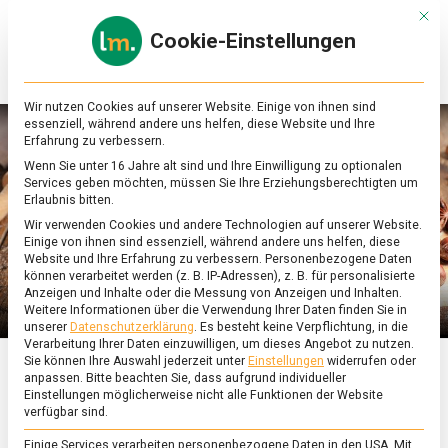
Skip
Mit d
to
Cookie-Einstellungen
content
lebensmittel
Das
Online-
Magazin
Wir nutzen Cookies auf unserer Website. Einige von ihnen sind
zu
essenziell, während andere uns helfen, diese Website und Ihre
Lebensmitteln
Erfahrung zu verbessern.
&
Wenn Sie unter 16 Jahre alt sind und Ihre Einwilligung zu optionalen
Ernährung
Services geben möchten, müssen Sie Ihre Erziehungsberechtigten um
Erlaubnis bitten.
Wir verwenden Cookies und andere Technologien auf unserer Website.
Einige von ihnen sind essenziell, während andere uns helfen, diese
Website und Ihre Erfahrung zu verbessern.
Personenbezogene Daten
können verarbeitet werden (z. B. IP-Adressen), z. B. für personalisierte
Anzeigen und Inhalte oder die Messung von Anzeigen und Inhalten.
Weitere Informationen über die Verwendung Ihrer Daten finden Sie in
unserer
Datenschutzerklärung
.
Es besteht keine Verpflichtung, in die
Verarbeitung Ihrer Daten einzuwilligen, um dieses Angebot zu nutzen.
Sie können Ihre Auswahl jederzeit unter
Einstellungen
widerrufen oder
anpassen.
Bitte beachten Sie, dass aufgrund individueller
ERNÄHRUNG & GESUNDHEIT
/
FEATURED
Einstellungen möglicherweise nicht alle Funktionen der Website
verfügbar sind.
Beim Plätzchenbacken
Einige Services verarbeiten personenbezogene Daten in den USA. Mit