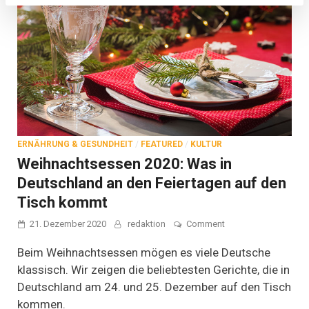
ERNÄHRUNG & GESUNDHEIT
/
FEATURED
/
KULTUR
Weihnachtsessen 2020: Was in
Deutschland an den Feiertagen auf den
Tisch kommt
on
21. Dezember 2020
redaktion
Comment
Weihnachtsessen
2020:
Beim Weihnachtsessen mögen es viele Deutsche
Was
klassisch. Wir zeigen die beliebtesten Gerichte, die in
in
Deutschland am 24. und 25. Dezember auf den Tisch
Deutschland
an
kommen.