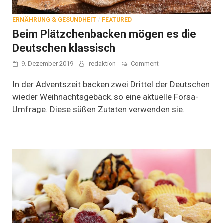
ERNÄHRUNG & GESUNDHEIT
/
FEATURED
Beim Plätzchenbacken mögen es die
Deutschen klassisch
on
9. Dezember 2019
redaktion
Comment
Beim
Plätzchenbacken
In der Adventszeit backen zwei Drittel der Deutschen
mögen
wieder Weihnachtsgebäck, so eine aktuelle Forsa-
es
Umfrage. Diese süßen Zutaten verwenden sie.
die
Deutschen
klassisch