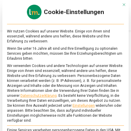
Skip
Mit d
to
Cookie-Einstellungen
content
lebensmittel
Das
Online-
Magazin
Wir nutzen Cookies auf unserer Website. Einige von ihnen sind
zu
essenziell, während andere uns helfen, diese Website und Ihre
Lebensmitteln
Erfahrung zu verbessern.
&
SCHLAGWORT:
WEIHNACHTSLEBENSMITTEL
Wenn Sie unter 16 Jahre alt sind und Ihre Einwilligung zu optionalen
Ernährung
Services geben möchten, müssen Sie Ihre Erziehungsberechtigten um
Erlaubnis bitten.
Wir verwenden Cookies und andere Technologien auf unserer Website.
Einige von ihnen sind essenziell, während andere uns helfen, diese
Website und Ihre Erfahrung zu verbessern.
Personenbezogene Daten
können verarbeitet werden (z. B. IP-Adressen), z. B. für personalisierte
Anzeigen und Inhalte oder die Messung von Anzeigen und Inhalten.
Weitere Informationen über die Verwendung Ihrer Daten finden Sie in
unserer
Datenschutzerklärung
.
Es besteht keine Verpflichtung, in die
Verarbeitung Ihrer Daten einzuwilligen, um dieses Angebot zu nutzen.
Sie können Ihre Auswahl jederzeit unter
Einstellungen
widerrufen oder
anpassen.
Bitte beachten Sie, dass aufgrund individueller
Einstellungen möglicherweise nicht alle Funktionen der Website
verfügbar sind.
Einige Services verarbeiten personenbezogene Daten in den USA. Mit