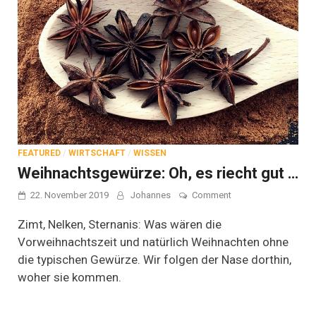
FEATURED
/
WIRTSCHAFT
/
WISSEN
Weihnachtsgewürze: Oh, es riecht gut …
on
22. November 2019
Johannes
Comment
Weihnachtsgewürze:
Oh,
Zimt, Nelken, Sternanis: Was wären die
es
Vorweihnachtszeit und natürlich Weihnachten ohne
riecht
die typischen Gewürze. Wir folgen der Nase dorthin,
gut
…
woher sie kommen.