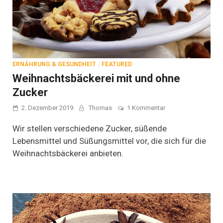
ERNÄHRUNG & GESUNDHEIT
/
FEATURED
Weihnachtsbäckerei mit und ohne
Zucker
zu
2. Dezember 2019
Thomas
1 Kommentar
Weihnachtsbäckere
mit
Wir stellen verschiedene Zucker, süßende
und
Lebensmittel und Süßungsmittel vor, die sich für die
ohne
Weihnachtsbäckerei anbieten.
Zucker