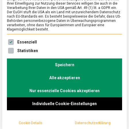
Ihrer Einwilligung zur Nutzung dieser Services willigen Sie auch in die
Verarbeitung Ihrer Daten in den USA gemäß Art. 49 (1) lit. a GDPR ein.
Der EuGH stuft die USA als ein Land mit unzureichendem Datenschutz
ERNÄHRUNG & GESUNDHEIT
/
FEATURED
/
KULTUR
nach EU-Standards ein. Es besteht beispielsweise die Gefahr, dass US-
Weihnachtsfisch Karpfen: Der (zu
Behörden personenbezogene Daten in Überwachungsprogrammen
verarbeiten, ohne dass für Europäerinnen und Europäer eine
Unrecht) ungeliebte Klassiker
Klagemöglichkeit besteht.
on
23. Dezember 2020
Johannes
Comment
Es folgt eine Liste der Service-Gruppen, für die eine Ein
Essenziell
Weihnachtsfisch
Karpfen:
Weihnachten kulinarisch in der Bundesrepublik – das
Statistiken
Der
bewegt sich irgendwo zwischen Weihnachtsgans,
(zu
Raclette und Würstchen mit Kartoffelsalat. Aber was
Unrecht)
Speichern
ungeliebte
ist mit dem Weihnachtskarpfen?
Klassiker
Alle akzeptieren
lebensmittelmagazin.de hat kurz vor den Feiertagen
im Fischladen vorbeigeschaut.
Nur essenzielle Cookies akzeptieren
Individuelle Cookie-Einstellungen
Cookie-Details
Datenschutzerklärung