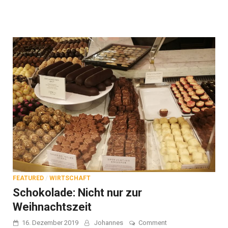
den
Feiertagen
auf
den
Tisch
kommt
FEATURED
/
WIRTSCHAFT
Schokolade: Nicht nur zur
Weihnachtszeit
on
16. Dezember 2019
Johannes
Comment