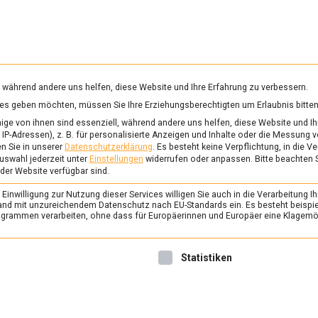
RUNG & GESUNDHEIT
WISSEN
WIRTSCHAFT
KULTU
mittelmagazin
, während andere uns helfen, diese Website und Ihre Erfahrung zu verbessern.
vices geben möchten, müssen Sie Ihre Erziehungsberechtigten um Erlaubnis bitten
NTERLEBENSMITTEL
ge von ihnen sind essenziell, während andere uns helfen, diese Website und Ih
IP-Adressen), z. B. für personalisierte Anzeigen und Inhalte oder die Messung 
n Sie in unserer
Datenschutzerklärung
.
Es besteht keine Verpflichtung, in die V
uswahl jederzeit unter
Einstellungen
widerrufen oder anpassen.
Bitte beachten 
ERNÄHRUNG & GESUNDHEIT
/
FEAT
 der Website verfügbar sind.
Weihnachtsessen 202
inwilligung zur Nutzung dieser Services willigen Sie auch in die Verarbeitung Ih
Deutschland an den F
n Land mit unzureichendem Datenschutz nach EU-Standards ein. Es besteht beispi
rammen verarbeiten, ohne dass für Europäerinnen und Europäer eine Klagemög
den Tisch kommt
21. Dezember 2020
redaktio
nwilligung erteilt werden kann. Die erste Service-Gruppe ist 
Statistiken
Beim Weihnachtsessen möge
Deutsche klassisch. Wir zeig
Gerichte, die in Deutschland