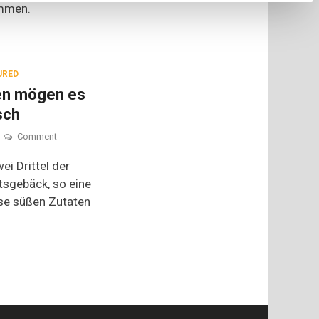
an
ommen.
den
Feiertagen
auf
den
Tisch
URED
kommt
en mögen es
sch
on
Comment
Beim
Plätzchenbacken
ei Drittel der
mögen
sgebäck, so eine
es
ese süßen Zutaten
die
Deutschen
klassisch