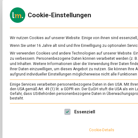
Skip
to
ERNÄH
Cookie-Einstellungen
content
lebens
Das
Online-
Magazin
zu
Wir nutzen Cookies auf unserer Website. Einige von ihnen sind essenziell
Lebensmitteln
Wenn Sie unter 16 Jahre alt sind und Ihre Einwilligung zu optionalen Ser
&
SCHLAGWORT:
WI
Wir verwenden Cookies und andere Technologien auf unserer Website. Eini
Ernährung
zu verbessern.
Personenbezogene Daten können verarbeitet werden (z. B. 
und Inhalten.
Weitere Informationen über die Verwendung Ihrer Daten finde
Ihrer Daten einzuwilligen, um dieses Angebot zu nutzen.
Sie können Ihre A
aufgrund individueller Einstellungen möglicherweise nicht alle Funktionen
Einige Services verarbeiten personenbezogene Daten in den USA. Mit Ihrer E
den USA gemäß Art. 49 (1) lit. a GDPR ein. Der EuGH stuft die USA als ei
Gefahr, dass US-Behörden personenbezogene Daten in Überwachungsprog
besteht.
Es folgt eine Liste der Service-Gruppen, für die eine Ei
Essenziell
Cookie-Details