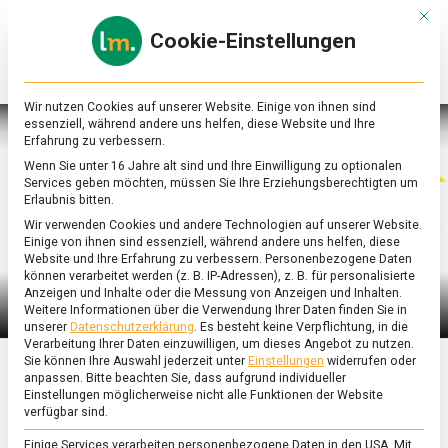
Skip
Mit d
to
Cookie-Einstellungen
content
lebensmittel
Das
Online-
Magazin
Wir nutzen Cookies auf unserer Website. Einige von ihnen sind
zu
essenziell, während andere uns helfen, diese Website und Ihre
Lebensmitteln
Erfahrung zu verbessern.
&
Wenn Sie unter 16 Jahre alt sind und Ihre Einwilligung zu optionalen
Ernährung
Services geben möchten, müssen Sie Ihre Erziehungsberechtigten um
Erlaubnis bitten.
Wir verwenden Cookies und andere Technologien auf unserer Website.
Einige von ihnen sind essenziell, während andere uns helfen, diese
Website und Ihre Erfahrung zu verbessern.
Personenbezogene Daten
können verarbeitet werden (z. B. IP-Adressen), z. B. für personalisierte
Anzeigen und Inhalte oder die Messung von Anzeigen und Inhalten.
Weitere Informationen über die Verwendung Ihrer Daten finden Sie in
unserer
Datenschutzerklärung
.
Es besteht keine Verpflichtung, in die
Verarbeitung Ihrer Daten einzuwilligen, um dieses Angebot zu nutzen.
Sie können Ihre Auswahl jederzeit unter
Einstellungen
widerrufen oder
anpassen.
Bitte beachten Sie, dass aufgrund individueller
ERNÄHRUNG & GESUNDHEIT
/
FEATURED
/
WISSEN
Einstellungen möglicherweise nicht alle Funktionen der Website
verfügbar sind.
Düsseldorfer Mostert,
Einige Services verarbeiten personenbezogene Daten in den USA. Mit