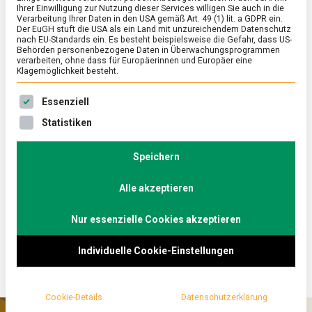
Ihrer Einwilligung zur Nutzung dieser Services willigen Sie auch in die
nicht einfach nur Senf
Verarbeitung Ihrer Daten in den USA gemäß Art. 49 (1) lit. a GDPR ein.
Der EuGH stuft die USA als ein Land mit unzureichendem Datenschutz
nach EU-Standards ein. Es besteht beispielsweise die Gefahr, dass US-
on
16. April 2021
Johannes
Comment
Behörden personenbezogene Daten in Überwachungsprogrammen
Düsseldorfe
verarbeiten, ohne dass für Europäerinnen und Europäer eine
Mostert,
Klagemöglichkeit besteht.
nicht
Ob zur Bratwurst, Käse oder als Kommentar, Senf
einfach
Es folgt eine Liste der Service-Gruppen, für die eine Ein
Essenziell
nur
passt fast immer. Die nordrhein-westfälische
Senf
Statistiken
Landeshauptstadt gilt als Mekka für die würzig-
scharfe Paste. Lebensmittelmagazin.de macht
Speichern
einen Abstecher an den Rhein.
Alle akzeptieren
Im Amsterdamer Vincent van Gogh-Museum hängt
das „Stillleben mit Steingut, Flaschen und Schachtel“.
Nur essenzielle Cookies akzeptieren
Mitten im Bild steht prominent ein Senftopf – nicht
Individuelle Cookie-Einstellungen
irgendein Senftopf, sondern Düsseldorfer ABB-
Mostert.
Cookie-Details
Datenschutzerklärung