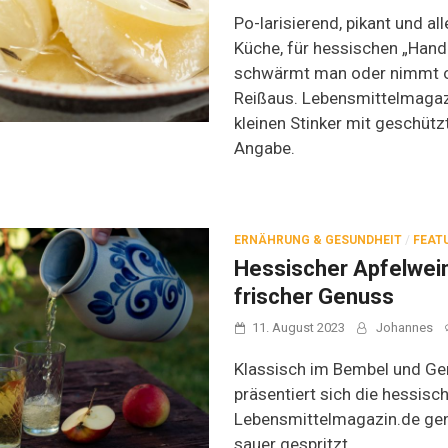
Po-larisierend, pikant und al
Küche, für hessischen „Hand
schwärmt man oder nimmt o
Reißaus. Lebensmittelmagaz
kleinen Stinker mit geschütz
Angabe.
ERNÄHRUNG & GESUNDHEIT
/
FEAT
Hessischer Apfelwein
frischer Genuss
11. August 2023
Johannes
Klassisch im Bembel und Ge
präsentiert sich die hessisc
Lebensmittelmagazin.de geni
sauer gespritzt.