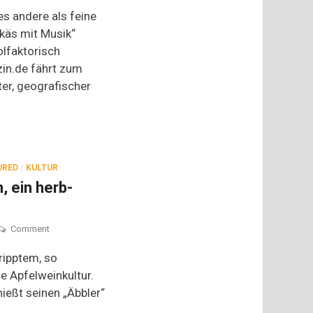
Genuss
les andere als feine
mit
käs mit Musik“
Hessischem
lfaktorisch
Handkäs
in.de fährt zum
ter, geografischer
URED
/
KULTUR
, ein herb-
on
Comment
Hessischer
Apfelwein,
ripptem, so
ein
he Apfelweinkultur.
herb-
eßt seinen „Äbbler“
frischer
Genuss