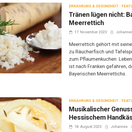
ERNÄHRUNG & GESUNDHEIT
/
FEAT
Tränen lügen nicht: B
Meerrettich
17. November 2023
Johanne
Meerrettich gehört mit seine
zu Räucherfisch und Tafelsp
zum Pflaumenkuchen. Leben
ist nach Franken gefahren, 
Bayerischen Meerrettichs.
ERNÄHRUNG & GESUNDHEIT
/
FEAT
Musikalischer Genus
Hessischem Handkä
18. August 2023
Johannes