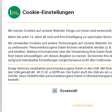
Skip
to
ERNÄH
Cookie-Einstellungen
content
lebens
Das
Online-
Magazin
zu
Wir nutzen Cookies auf unserer Website. Einige von ihnen sind essenziell
Lebensmitteln
Wenn Sie unter 16 Jahre alt sind und Ihre Einwilligung zu optionalen Ser
&
SCHLAGWORT:
GE
Wir verwenden Cookies und andere Technologien auf unserer Website. Eini
Ernährung
zu verbessern.
Personenbezogene Daten können verarbeitet werden (z. B. 
und Inhalten.
Weitere Informationen über die Verwendung Ihrer Daten finde
Ihrer Daten einzuwilligen, um dieses Angebot zu nutzen.
Sie können Ihre A
aufgrund individueller Einstellungen möglicherweise nicht alle Funktionen
Einige Services verarbeiten personenbezogene Daten in den USA. Mit Ihrer E
den USA gemäß Art. 49 (1) lit. a GDPR ein. Der EuGH stuft die USA als ei
Gefahr, dass US-Behörden personenbezogene Daten in Überwachungsprog
besteht.
Es folgt eine Liste der Service-Gruppen, für die eine Ei
Essenziell
Cookie-Details