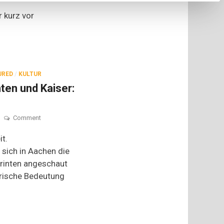
 kurz vor
URED
/
KULTUR
nten und Kaiser:
on
Comment
Nicht
nur
t.
für
sich in Aachen die
Präsidenten
Printen angeschaut
und
Kaiser:
orische Bedeutung
Aachener
Printen