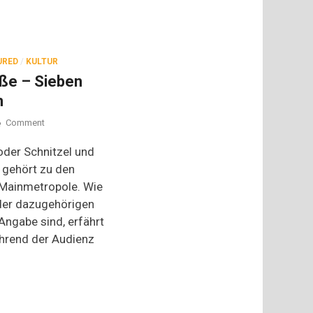
URED
/
KULTUR
oße – Sieben
n
on
Comment
Frankfurter
Grüne
 oder Schnitzel und
Soße
 gehört zu den
–
r Mainmetropole. Wie
Sieben
Kräuter
 der dazugehörigen
müsst
ngabe sind, erfährt
ihr
sein
hrend der Audienz