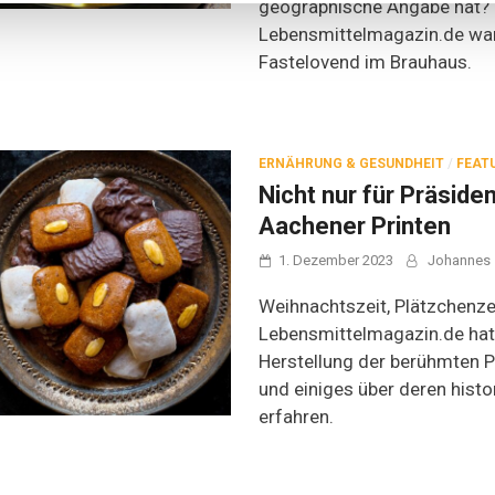
geographische Angabe hat?
Lebensmittelmagazin.de war
Fastelovend im Brauhaus.
ERNÄHRUNG & GESUNDHEIT
/
FEAT
Nicht nur für Präside
Aachener Printen
1. Dezember 2023
Johannes
Weihnachtszeit, Plätzchenzei
Lebensmittelmagazin.de hat 
Herstellung der berühmten 
und einiges über deren hist
erfahren.