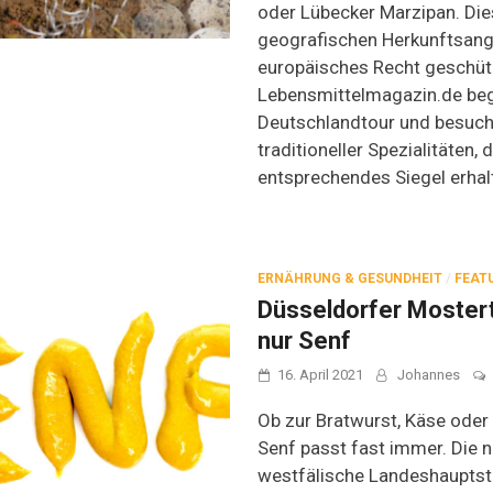
oder Lübecker Marzipan. Di
geografischen Herkunftsan
europäisches Recht geschüt
Lebensmittelmagazin.de begi
Deutschlandtour und besucht
traditioneller Spezialitäten, d
entsprechendes Siegel erhal
ERNÄHRUNG & GESUNDHEIT
/
FEAT
Düsseldorfer Mostert
nur Senf
16. April 2021
Johannes
Ob zur Bratwurst, Käse oder
Senf passt fast immer. Die n
westfälische Landeshauptsta