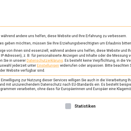
RUNG & GESUNDHEIT
WISSEN
WIRTSCHAFT
KULTU
mittelmagazin
, während andere uns helfen, diese Website und Ihre Erfahrung zu verbessern.
vices geben möchten, müssen Sie Ihre Erziehungsberechtigten um Erlaubnis bitten
SCHÜTZTE GEOGRAFISCHE ANGABE (G. G. A.)
ge von ihnen sind essenziell, während andere uns helfen, diese Website und Ih
IP-Adressen), z. B. für personalisierte Anzeigen und Inhalte oder die Messung 
n Sie in unserer
Datenschutzerklärung
.
Es besteht keine Verpflichtung, in die V
uswahl jederzeit unter
Einstellungen
widerrufen oder anpassen.
Bitte beachten 
ERNÄHRUNG & GESUNDHEIT
/
FEAT
 der Website verfügbar sind.
Drink Doch Ene Met: 
inwilligung zur Nutzung dieser Services willigen Sie auch in die Verarbeitung Ih
9. Februar 2024
Johannes
n Land mit unzureichendem Datenschutz nach EU-Standards ein. Es besteht beispi
rammen verarbeiten, ohne dass für Europäerinnen und Europäer eine Klagemög
Karneval in Köln – eine Stadt
Ausnahmezustand. Welcher 
nwilligung erteilt werden kann. Die erste Service-Gruppe ist 
Statistiken
besser als jetzt über Kölsch
nicht nur nach seiner Stadt 
sondern außerdem eine ges