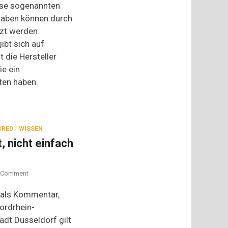
ese sogenannten
gaben können durch
zt werden.
bt sich auf
 die Hersteller
ie ein
ten haben.
URED
/
WISSEN
, nicht einfach
on
Comment
Düsseldorfer
Mostert,
 als Kommentar,
nicht
ordrhein-
einfach
dt Düsseldorf gilt
nur
Senf