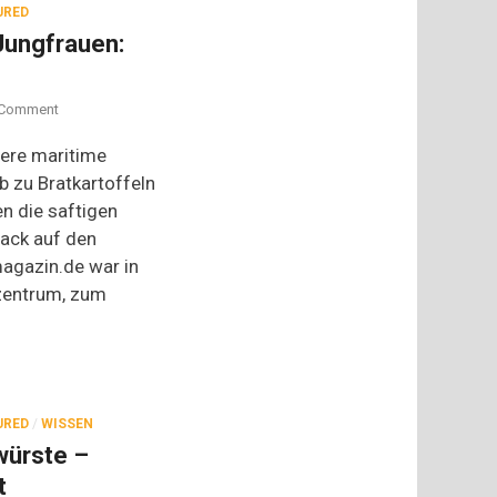
URED
Jungfrauen:
on
Comment
Zum
Fest
dere maritime
der
b zu Bratkartoffeln
fetten
n die saftigen
Jungfrauen:
Glückstädter
ack auf den
Matjes
agazin.de war in
zentrum, zum
URED
/
WISSEN
würste –
t