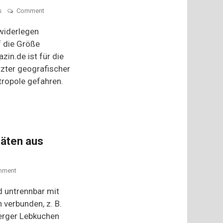
on
s
Comment
Nürnberger
Rostbratwürste
widerlegen
–
f die Größe
Genuss
in.de ist für die
im
Miniformat
zter geografischer
tropole gefahren.
täten aus
on
mment
Traditionelle
Spezialitäten
nd untrennbar mit
aus
 verbunden, z. B.
Deutschland
erger Lebkuchen