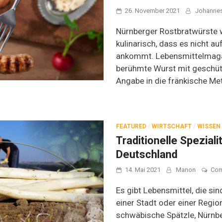
26. November 2021
Johanne
Nürnberger Rostbratwürste 
kulinarisch, dass es nicht au
ankommt. Lebensmittelmagaz
berühmte Wurst mit geschüt
Angabe in die fränkische Me
FEATURED
/
WIRTSCHAFT
/
WISSEN
Traditionelle Speziali
Deutschland
14. Mai 2021
Manon
Co
Es gibt Lebensmittel, die si
einer Stadt oder einer Region
schwäbische Spätzle, Nürnb