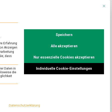
Mit die
R
POLITIK
TV
Speichern
.
re Erfahrung
Alle akzeptieren
von Anzeigen
erarbeitung
Sie, dass
Nur essenzielle Cookies akzeptieren
URED
/
KULTUR
Kölsch
Individuelle Cookie-Einstellungen
rer Daten in
on
Comment
elsweise die
lichkeit
Drink
Doch
 im
Ene
Zeitpunkt wäre
essenziell und kann nicht abgewählt werden.
Met:
 zu schreiben, das
Kölsch
benannt wurde,
Datenschutzerklärung
chützte