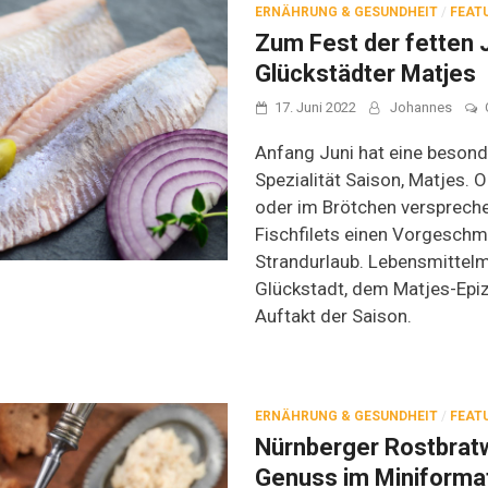
ERNÄHRUNG & GESUNDHEIT
/
FEAT
Zum Fest der fetten 
Glückstädter Matjes
17. Juni 2022
Johannes
Anfang Juni hat eine beson
Spezialität Saison, Matjes. O
oder im Brötchen verspreche
Fischfilets einen Vorgeschm
Strandurlaub. Lebensmittelm
Glückstadt, dem Matjes-Epi
Auftakt der Saison.
ERNÄHRUNG & GESUNDHEIT
/
FEAT
Nürnberger Rostbrat
Genuss im Miniforma