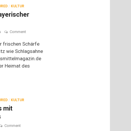
URED
/
KULTUR
ayerischer
on
s
Comment
Tränen
lügen
r frischen Schärfe
nicht:
itz wie Schlagsahne
Bayerischer
smittelmagazin.de
Meerrettich
der Heimat des
URED
/
KULTUR
s mit
s
on
Comment
Musikalischer