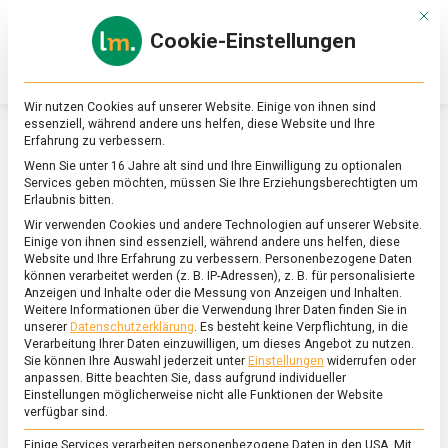
Skip
Mit d
to
Cookie-Einstellungen
content
lebensmittel
Das
Online-
Magazin
Wir nutzen Cookies auf unserer Website. Einige von ihnen sind
zu
essenziell, während andere uns helfen, diese Website und Ihre
Lebensmitteln
Erfahrung zu verbessern.
&
SCHLAGWORT:
FONDUE
Wenn Sie unter 16 Jahre alt sind und Ihre Einwilligung zu optionalen
Ernährung
Services geben möchten, müssen Sie Ihre Erziehungsberechtigten um
Erlaubnis bitten.
Wir verwenden Cookies und andere Technologien auf unserer Website.
Einige von ihnen sind essenziell, während andere uns helfen, diese
Website und Ihre Erfahrung zu verbessern.
Personenbezogene Daten
können verarbeitet werden (z. B. IP-Adressen), z. B. für personalisierte
Anzeigen und Inhalte oder die Messung von Anzeigen und Inhalten.
Weitere Informationen über die Verwendung Ihrer Daten finden Sie in
unserer
Datenschutzerklärung
.
Es besteht keine Verpflichtung, in die
Verarbeitung Ihrer Daten einzuwilligen, um dieses Angebot zu nutzen.
Sie können Ihre Auswahl jederzeit unter
Einstellungen
widerrufen oder
anpassen.
Bitte beachten Sie, dass aufgrund individueller
Einstellungen möglicherweise nicht alle Funktionen der Website
verfügbar sind.
Einige Services verarbeiten personenbezogene Daten in den USA. Mit