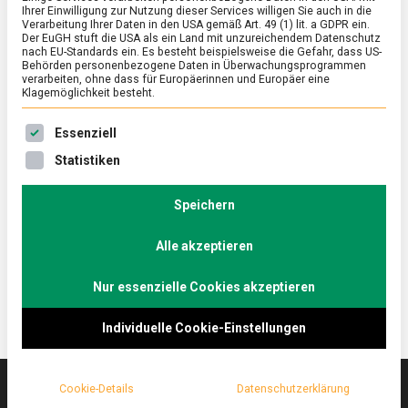
Ihrer Einwilligung zur Nutzung dieser Services willigen Sie auch in die
Verarbeitung Ihrer Daten in den USA gemäß Art. 49 (1) lit. a GDPR ein.
Der EuGH stuft die USA als ein Land mit unzureichendem Datenschutz
ERNÄHRUNG & GESUNDHEIT
/
FEATURED
nach EU-Standards ein. Es besteht beispielsweise die Gefahr, dass US-
Die Deutschen essen an Heiligabend
Behörden personenbezogene Daten in Überwachungsprogrammen
verarbeiten, ohne dass für Europäerinnen und Europäer eine
Kartoffelsalat mit Würstchen
Klagemöglichkeit besteht.
on
14. Dezember 2022
Manon
Comment
Es folgt eine Liste der Service-Gruppen, für die eine Ein
Essenziell
Die
Deutschen
Die Deutschen mögen es in der Advents- und
Statistiken
essen
Weihnachtszeit in Sachen Essen traditionell und
an
klassisch: Kartoffelsalat mit Würstchen an
Heiligabend
Speichern
Kartoffelsalat
Heiligabend und Geflügel, z. B. Gans, an den
mit
Alle akzeptieren
Feiertagen.
Würstchen
Nur essenzielle Cookies akzeptieren
Individuelle Cookie-Einstellungen
Cookie-Details
Datenschutzerklärung