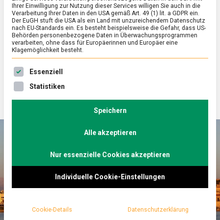
Olivenöl von Kreta
Ihrer Einwilligung zur Nutzung dieser Services willigen Sie auch in die
Verarbeitung Ihrer Daten in den USA gemäß Art. 49 (1) lit. a GDPR ein.
zu
Der EuGH stuft die USA als ein Land mit unzureichendem Datenschutz
6. September 2024
Johannes
3 Kommentare
nach EU-Standards ein. Es besteht beispielsweise die Gefahr, dass US-
Urlaub
Behörden personenbezogene Daten in Überwachungsprogrammen
und
verarbeiten, ohne dass für Europäerinnen und Europäer eine
Olivenö
Sonne, Meer und gutes Essen: Urlaub auf Kreta
Klagemöglichkeit besteht.
von
Kreta
verspricht eine schöne Zeit. Die Insel ist aber
Es folgt eine Liste der Service-Gruppen, für die eine Ein
Essenziell
auch berühmt für ihr grünes Gold – Olivenöl.
Statistiken
Lebensmittelmagazin.de hat eine Ölmühle
besucht.
Speichern
Alle akzeptieren
Nur essenzielle Cookies akzeptieren
Individuelle Cookie-Einstellungen
Cookie-Details
Datenschutzerklärung