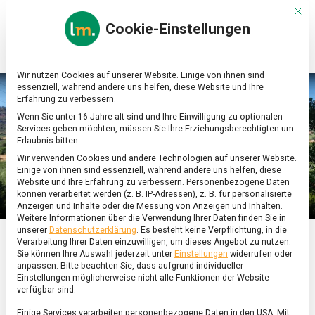
Skip
Mit d
to
Cookie-Einstellungen
content
lebensmittel
Das
Online-
Magazin
Wir nutzen Cookies auf unserer Website. Einige von ihnen sind
zu
essenziell, während andere uns helfen, diese Website und Ihre
Lebensmitteln
Erfahrung zu verbessern.
&
Wenn Sie unter 16 Jahre alt sind und Ihre Einwilligung zu optionalen
Ernährung
Services geben möchten, müssen Sie Ihre Erziehungsberechtigten um
Erlaubnis bitten.
Wir verwenden Cookies und andere Technologien auf unserer Website.
Einige von ihnen sind essenziell, während andere uns helfen, diese
Website und Ihre Erfahrung zu verbessern.
Personenbezogene Daten
können verarbeitet werden (z. B. IP-Adressen), z. B. für personalisierte
Anzeigen und Inhalte oder die Messung von Anzeigen und Inhalten.
Weitere Informationen über die Verwendung Ihrer Daten finden Sie in
unserer
Datenschutzerklärung
.
Es besteht keine Verpflichtung, in die
Verarbeitung Ihrer Daten einzuwilligen, um dieses Angebot zu nutzen.
ERNÄHRUNG & GESUNDHEIT
/
FEATURED
Sie können Ihre Auswahl jederzeit unter
Einstellungen
widerrufen oder
anpassen.
Bitte beachten Sie, dass aufgrund individueller
Urlaubsgrüße und
Einstellungen möglicherweise nicht alle Funktionen der Website
verfügbar sind.
Einige Services verarbeiten personenbezogene Daten in den USA. Mit