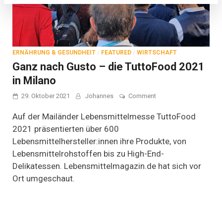
ERNÄHRUNG & GESUNDHEIT
/
FEATURED
/
WIRTSCHAFT
Ganz nach Gusto – die TuttoFood 2021
in Milano
on
29. Oktober 2021
Johannes
Comment
Ganz
nach
Auf der Mailänder Lebensmittelmesse TuttoFood
Gusto
2021 präsentierten über 600
–
Lebensmittelhersteller:innen ihre Produkte, von
die
TuttoFood
Lebensmittelrohstoffen bis zu High-End-
2021
Delikatessen. Lebensmittelmagazin.de hat sich vor
in
Milano
Ort umgeschaut.