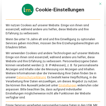
Skip
Mit d
to
Cookie-Einstellungen
content
lebensmittel
Das
Online-
Magazin
Wir nutzen Cookies auf unserer Website. Einige von ihnen sind
zu
essenziell, während andere uns helfen, diese Website und Ihre
Lebensmitteln
Erfahrung zu verbessern.
&
SCHLAGWORT:
OLIVENÖL
Wenn Sie unter 16 Jahre alt sind und Ihre Einwilligung zu optionalen
Ernährung
Services geben möchten, müssen Sie Ihre Erziehungsberechtigten um
Erlaubnis bitten.
Wir verwenden Cookies und andere Technologien auf unserer Website.
Einige von ihnen sind essenziell, während andere uns helfen, diese
Website und Ihre Erfahrung zu verbessern.
Personenbezogene Daten
können verarbeitet werden (z. B. IP-Adressen), z. B. für personalisierte
Anzeigen und Inhalte oder die Messung von Anzeigen und Inhalten.
Weitere Informationen über die Verwendung Ihrer Daten finden Sie in
unserer
Datenschutzerklärung
.
Es besteht keine Verpflichtung, in die
Verarbeitung Ihrer Daten einzuwilligen, um dieses Angebot zu nutzen.
Sie können Ihre Auswahl jederzeit unter
Einstellungen
widerrufen oder
anpassen.
Bitte beachten Sie, dass aufgrund individueller
Einstellungen möglicherweise nicht alle Funktionen der Website
verfügbar sind.
Einige Services verarbeiten personenbezogene Daten in den USA. Mit