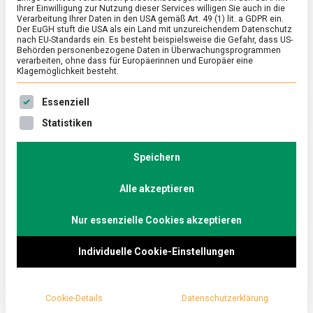
Ihrer Einwilligung zur Nutzung dieser Services willigen Sie auch in die
Verarbeitung Ihrer Daten in den USA gemäß Art. 49 (1) lit. a GDPR ein.
Der EuGH stuft die USA als ein Land mit unzureichendem Datenschutz
ERNÄHRUNG & GESUNDHEIT
/
FEATURED
nach EU-Standards ein. Es besteht beispielsweise die Gefahr, dass US-
Urlaubsgrüße und Olivenöl von Kreta
Behörden personenbezogene Daten in Überwachungsprogrammen
verarbeiten, ohne dass für Europäerinnen und Europäer eine
Klagemöglichkeit besteht.
zu
6. September 2024
Johannes
3 Kommentare
Urlaubsgrüße
Es folgt eine Liste der Service-Gruppen, für die eine Ein
und
Sonne, Meer und gutes Essen: Urlaub auf Kreta
Essenziell
Olivenöl
verspricht eine schöne Zeit. Die Insel ist aber auch
Statistiken
von
berühmt für ihr …
Kreta
Speichern
Alle akzeptieren
Nur essenzielle Cookies akzeptieren
Individuelle Cookie-Einstellungen
Cookie-Details
Datenschutzerklärung