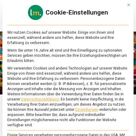
Skip
Mit d
to
Cookie-Einstellungen
content
lebensmittel
Das
Online-
Magazin
Wir nutzen Cookies auf unserer Website. Einige von ihnen sind
zu
essenziell, während andere uns helfen, diese Website und Ihre
Lebensmitteln
Erfahrung zu verbessern.
&
Wenn Sie unter 16 Jahre alt sind und Ihre Einwilligung zu optionalen
Ernährung
Services geben möchten, müssen Sie Ihre Erziehungsberechtigten um
Erlaubnis bitten.
Wir verwenden Cookies und andere Technologien auf unserer Website.
Einige von ihnen sind essenziell, während andere uns helfen, diese
Website und Ihre Erfahrung zu verbessern.
Personenbezogene Daten
können verarbeitet werden (z. B. IP-Adressen), z. B. für personalisierte
Anzeigen und Inhalte oder die Messung von Anzeigen und Inhalten.
Weitere Informationen über die Verwendung Ihrer Daten finden Sie in
unserer
Datenschutzerklärung
.
Es besteht keine Verpflichtung, in die
Verarbeitung Ihrer Daten einzuwilligen, um dieses Angebot zu nutzen.
ERNÄHRUNG & GESUNDHEIT
/
FEATURED
Sie können Ihre Auswahl jederzeit unter
Einstellungen
widerrufen oder
anpassen.
Bitte beachten Sie, dass aufgrund individueller
Fruka – das Bonbon
Einstellungen möglicherweise nicht alle Funktionen der Website
verfügbar sind.
Einige Services verarbeiten personenbezogene Daten in den USA. Mit