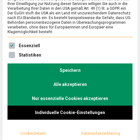
ohne Namen
Ihrer Einwilligung zur Nutzung dieser Services willigen Sie auch in die
Verarbeitung Ihrer Daten in den USA gemäß Art. 49 (1) lit. a GDPR ein.
on
Der EuGH stuft die USA als ein Land mit unzureichendem Datenschutz
21. Februar 2025
Johannes
Comment
nach EU-Standards ein. Es besteht beispielsweise die Gefahr, dass US-
Fruka
Behörden personenbezogene Daten in Überwachungsprogrammen
–
verarbeiten, ohne dass für Europäerinnen und Europäer eine
das
Sie sind die absoluten Klassiker unter der süßen
Klagemöglichkeit besteht.
Bonbon
ohne
Wurfware auf den zahlreichen Straßenumzügen
Namen
Es folgt eine Liste der Service-Gruppen, für die eine Ein
Essenziell
zwischen Mainz und Düsseldorf an Karneval:
Statistiken
Klein, bunt und fruchtig-süß kennen sie
vermutlich Karnevalistinnen und Karnevalisten
Speichern
jeder Altersklasse. Die Kaubonbons gibt es schon
seit Ewigkeiten, nur ihren Namen kennt kaum
Alle akzeptieren
jemand. Lebensmittelmagazin.de fährt ins
Nur essenzielle Cookies akzeptieren
sächsische Delitzsch.
Individuelle Cookie-Einstellungen
Wenn man sie gegen den Kopf geworfen bekommt,
ist der Aufprall bei 2,8 Gramm und weicher
Konsistenz des Kaubonbons weitaus weniger
Cookie-Details
Datenschutzerklärung