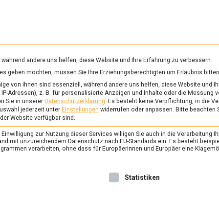
RUNG & GESUNDHEIT
WISSEN
WIRTSCHAFT
KULTU
mittelmagazin
, während andere uns helfen, diese Website und Ihre Erfahrung zu verbessern.
vices geben möchten, müssen Sie Ihre Erziehungsberechtigten um Erlaubnis bitten
WEHRSYSTEM
ge von ihnen sind essenziell, während andere uns helfen, diese Website und Ih
IP-Adressen), z. B. für personalisierte Anzeigen und Inhalte oder die Messung 
n Sie in unserer
Datenschutzerklärung
.
Es besteht keine Verpflichtung, in die V
uswahl jederzeit unter
Einstellungen
widerrufen oder anpassen.
Bitte beachten 
ERNÄHRUNG & GESUNDHEIT
/
FEAT
 der Website verfügbar sind.
Kochen fürs Immuns
inwilligung zur Nutzung dieser Services willigen Sie auch in die Verarbeitung Ih
Mineralstoffe
n Land mit unzureichendem Datenschutz nach EU-Standards ein. Es besteht beispi
rammen verarbeiten, ohne dass für Europäerinnen und Europäer eine Klagemög
22. Februar 2022
Manon
In der dritten Folge von „Ko
nwilligung erteilt werden kann. Die erste Service-Gruppe ist 
Statistiken
Immunsystem“ stehen bei Er
und Köchin Linda Otto die M
Fokus. Um Zink, Selen, Kupfe