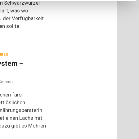
in Schwarzwurzel-
klärt, was wo
u der Verfügbarkeit
n sollte.
URED
ystem –
on
Comment
Kochen
fürs
ochen fürs
Immunsystem
ttlöslichen
–
rnährungsberaterin
fettlösliche
Vitamine
et einen Lachs mit
dazu gibt es Möhren