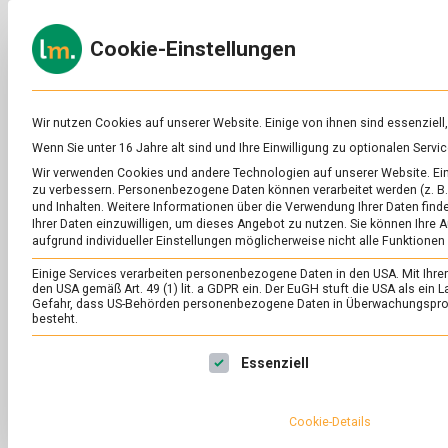
Skip
to
ERNÄH
Cookie-Einstellungen
content
lebens
Das
Online-
Magazin
zu
Wir nutzen Cookies auf unserer Website. Einige von ihnen sind essenziell
Lebensmitteln
Wenn Sie unter 16 Jahre alt sind und Ihre Einwilligung zu optionalen Ser
&
SCHLAGWORT:
AB
Wir verwenden Cookies und andere Technologien auf unserer Website. Eini
Ernährung
zu verbessern.
Personenbezogene Daten können verarbeitet werden (z. B. 
und Inhalten.
Weitere Informationen über die Verwendung Ihrer Daten finde
Ihrer Daten einzuwilligen, um dieses Angebot zu nutzen.
Sie können Ihre A
aufgrund individueller Einstellungen möglicherweise nicht alle Funktionen
Einige Services verarbeiten personenbezogene Daten in den USA. Mit Ihrer E
den USA gemäß Art. 49 (1) lit. a GDPR ein. Der EuGH stuft die USA als ei
Gefahr, dass US-Behörden personenbezogene Daten in Überwachungsprog
besteht.
Es folgt eine Liste der Service-Gruppen, für die eine Ei
Essenziell
Cookie-Details