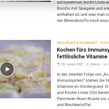
aufzunehmen, kocht Linda e
Risotto mit Spiegelei und er
enthalten ist und was man z
der Mineralstoffe noch wisse
ERNÄHRUNG & GESUNDHEIT
/
FEAT
Kochen fürs Immuns
fettlösliche Vitamine
28. Januar 2022
Manon
In der zweiten Folge von „K
Immunsystem“ stehen die fe
Vitamine im Vordergrund. E
und Köchin Linda Otto bereit
Parmesan-Nuss-Kruste vor, 
und Blechkartoffel.