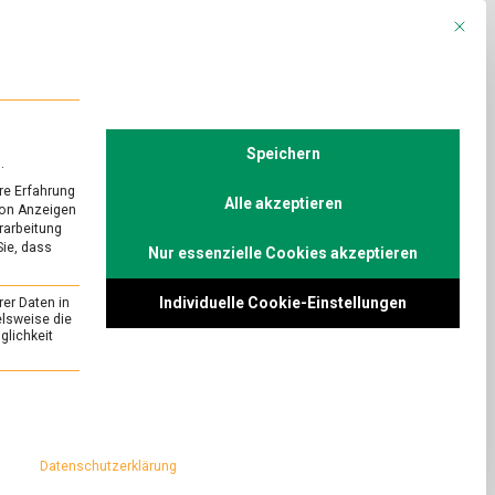
Mit die
R
POLITIK
TV
Speichern
.
re Erfahrung
Alle akzeptieren
von Anzeigen
erarbeitung
Sie, dass
Nur essenzielle Cookies akzeptieren
URED
ystem –
Individuelle Cookie-Einstellungen
rer Daten in
elsweise die
lichkeit
on
Comment
Kochen
fürs
chen fürs
essenziell und kann nicht abgewählt werden.
Immunsystem
nährungsberaterin
–
ineralstoffe im
Mineralstoffe
Datenschutzerklärung
r und Eisen