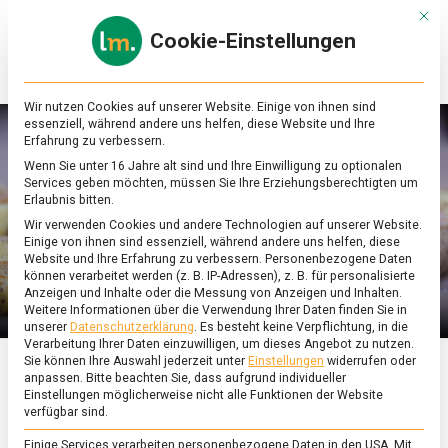
Skip
Mit d
to
Cookie-Einstellungen
content
lebensmittel
Das
Online-
Magazin
Wir nutzen Cookies auf unserer Website. Einige von ihnen sind
zu
essenziell, während andere uns helfen, diese Website und Ihre
Lebensmitteln
Erfahrung zu verbessern.
&
Wenn Sie unter 16 Jahre alt sind und Ihre Einwilligung zu optionalen
Ernährung
Services geben möchten, müssen Sie Ihre Erziehungsberechtigten um
Erlaubnis bitten.
Wir verwenden Cookies und andere Technologien auf unserer Website.
Einige von ihnen sind essenziell, während andere uns helfen, diese
Website und Ihre Erfahrung zu verbessern.
Personenbezogene Daten
können verarbeitet werden (z. B. IP-Adressen), z. B. für personalisierte
Anzeigen und Inhalte oder die Messung von Anzeigen und Inhalten.
Weitere Informationen über die Verwendung Ihrer Daten finden Sie in
unserer
Datenschutzerklärung
.
Es besteht keine Verpflichtung, in die
Verarbeitung Ihrer Daten einzuwilligen, um dieses Angebot zu nutzen.
Sie können Ihre Auswahl jederzeit unter
Einstellungen
widerrufen oder
anpassen.
Bitte beachten Sie, dass aufgrund individueller
ERNÄHRUNG & GESUNDHEIT
/
FEATURED
Einstellungen möglicherweise nicht alle Funktionen der Website
verfügbar sind.
Kochen fürs
Einige Services verarbeiten personenbezogene Daten in den USA. Mit