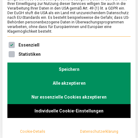
Ihrer Einwilligung zur Nutzung dieser Services willigen Sie auch in die
Immunsystem –
Verarbeitung Ihrer Daten in den USA gemäß Art. 49 (1) lit. a GDPR ein.
Der EuGH stuft die USA als ein Land mit unzureichendem Datenschutz
nach EU-Standards ein. Es besteht beispielsweise die Gefahr, dass US-
fettlösliche Vitamine
Behörden personenbezogene Daten in Überwachungsprogrammen
verarbeiten, ohne dass für Europäerinnen und Europäer eine
Klagemöglichkeit besteht.
on
28. Januar 2022
Manon
Comment
Kochen
Es folgt eine Liste der Service-Gruppen, für die eine Ein
Essenziell
fürs
Immunsyst
In der zweiten Folge von „Kochen fürs
Statistiken
–
fettlösliche
Immunsystem“ stehen die fettlöslichen Vitamine
Vitamine
Speichern
im Vordergrund. Ernährungsberaterin und Köchin
Linda Otto bereitet einen Lachs mit Parmesan-
Alle akzeptieren
Nuss-Kruste vor, dazu gibt es Möhren und
Nur essenzielle Cookies akzeptieren
Blechkartoffeln.
Individuelle Cookie-Einstellungen
Was ist eigentlich der Unterscheid zwischen wasser-
und fettlöslichen Vitaminen? Durch die Aufteilung in
fettlösliche und wasserlösliche Vitamine können wir
Cookie-Details
Datenschutzerklärung
ableiten, wie der Körper die Vitamine optimal