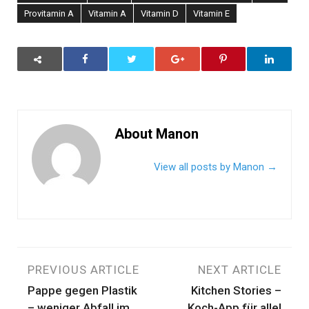
Provitamin A
Vitamin A
Vitamin D
Vitamin E
About Manon
View all posts by Manon
→
Beitragsnavigation
PREVIOUS ARTICLE
NEXT ARTICLE
Pappe gegen Plastik
Kitchen Stories –
– weniger Abfall im
Koch-App für alle!