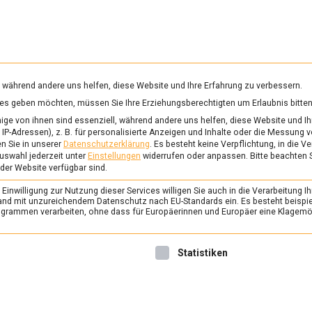
RUNG & GESUNDHEIT
WISSEN
WIRTSCHAFT
KULTU
mittelmagazin
, während andere uns helfen, diese Website und Ihre Erfahrung zu verbessern.
vices geben möchten, müssen Sie Ihre Erziehungsberechtigten um Erlaubnis bitten
GHANISTAN
ge von ihnen sind essenziell, während andere uns helfen, diese Website und Ih
IP-Adressen), z. B. für personalisierte Anzeigen und Inhalte oder die Messung 
n Sie in unserer
Datenschutzerklärung
.
Es besteht keine Verpflichtung, in die V
uswahl jederzeit unter
Einstellungen
widerrufen oder anpassen.
Bitte beachten 
FEATURED
/
POLITIK
 der Website verfügbar sind.
Lebensmittel für Afg
inwilligung zur Nutzung dieser Services willigen Sie auch in die Verarbeitung Ih
World Food Program
n Land mit unzureichendem Datenschutz nach EU-Standards ein. Es besteht beispi
rammen verarbeiten, ohne dass für Europäerinnen und Europäer eine Klagemög
10. September 2021
Johanne
Mit dem Abzug der NATO-T
nwilligung erteilt werden kann. Die erste Service-Gruppe ist 
Statistiken
Wiedererstarken der Taliban
Weltgemeinschaft gerade Z
humanitären Katastrophe be