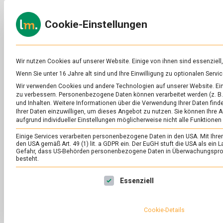
Skip
to
ERNÄH
Cookie-Einstellungen
content
lebens
Das
Online-
Magazin
zu
Wir nutzen Cookies auf unserer Website. Einige von ihnen sind essenziell
Lebensmitteln
Wenn Sie unter 16 Jahre alt sind und Ihre Einwilligung zu optionalen Ser
&
SCHLAGWORT:
AF
Wir verwenden Cookies und andere Technologien auf unserer Website. Eini
Ernährung
zu verbessern.
Personenbezogene Daten können verarbeitet werden (z. B. 
und Inhalten.
Weitere Informationen über die Verwendung Ihrer Daten finde
Ihrer Daten einzuwilligen, um dieses Angebot zu nutzen.
Sie können Ihre A
aufgrund individueller Einstellungen möglicherweise nicht alle Funktionen
Einige Services verarbeiten personenbezogene Daten in den USA. Mit Ihrer E
den USA gemäß Art. 49 (1) lit. a GDPR ein. Der EuGH stuft die USA als ei
Gefahr, dass US-Behörden personenbezogene Daten in Überwachungsprog
besteht.
Es folgt eine Liste der Service-Gruppen, für die eine Ei
Essenziell
Cookie-Details