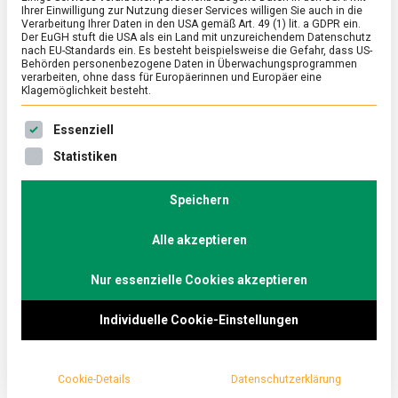
Ihrer Einwilligung zur Nutzung dieser Services willigen Sie auch in die
Verarbeitung Ihrer Daten in den USA gemäß Art. 49 (1) lit. a GDPR ein.
Der EuGH stuft die USA als ein Land mit unzureichendem Datenschutz
ERNÄHRUNG & GESUNDHEIT
/
FEATURED
nach EU-Standards ein. Es besteht beispielsweise die Gefahr, dass US-
Stulle auf Japanisch: Onigiri
Behörden personenbezogene Daten in Überwachungsprogrammen
verarbeiten, ohne dass für Europäerinnen und Europäer eine
Klagemöglichkeit besteht.
on
30. April 2026
Johannes
Comment
Stulle
Es folgt eine Liste der Service-Gruppen, für die eine Ein
auf
Klein, kompakt und handlich: Die gefüllten
Essenziell
Japanisch:
Reisdreiecke, Onigiri genannt, haben die Kühlregale
Statistiken
Onigiri
im Lebensmitteleinzelhandel erobert.
Lebensmittelmagazin.de hat deren Produktion im …
Speichern
Alle akzeptieren
Nur essenzielle Cookies akzeptieren
Individuelle Cookie-Einstellungen
Cookie-Details
Datenschutzerklärung