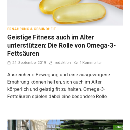
ERNÄHRUNG & GESUNDHEIT
Geistige Fitness auch im Alter
unterstützen: Die Rolle von Omega-3-
Fettsäuren
zu
21. September 2019
redaktion
1 Kommentar
Geistige
Fitness
Ausreichend Bewegung und eine ausgewogene
auch
Ernährung können helfen, sich auch im Alter
im
körperlich und geistig fit zu halten. Omega-3-
Alter
unterstützen:
Fettsäuren spielen dabei eine besondere Rolle.
Die
Rolle
von
Omega-
3-
Fettsäuren