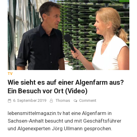
TV
Wie sieht es auf einer Algenfarm aus?
Ein Besuch vor Ort (Video)
on
6. September 2019
Thomas
Comment
Wie
sieht
lebensmittelmagazin.tv hat eine Algenfarm in
es
Sachsen-Anhalt besucht und mit Geschäftsführer
auf
und Algenexperten Jörg Ullmann gesprochen.
einer
Algenfarm