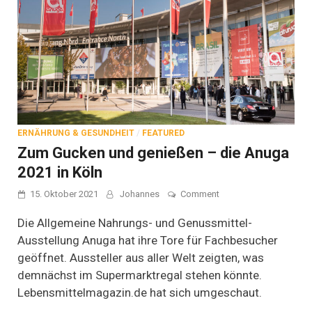
ERNÄHRUNG & GESUNDHEIT
/
FEATURED
Zum Gucken und genießen – die Anuga
2021 in Köln
on
15. Oktober 2021
Johannes
Comment
Zum
Gucken
Die Allgemeine Nahrungs- und Genussmittel-
und
Ausstellung Anuga hat ihre Tore für Fachbesucher
genießen
geöffnet. Aussteller aus aller Welt zeigten, was
–
die
demnächst im Supermarktregal stehen könnte.
Anuga
Lebensmittelmagazin.de hat sich umgeschaut.
2021
in