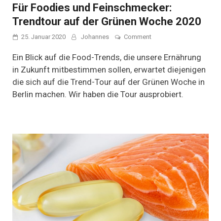
Für Foodies und Feinschmecker:
Trendtour auf der Grünen Woche 2020
on
25. Januar 2020
Johannes
Comment
Für
Foodies
Ein Blick auf die Food-Trends, die unsere Ernährung
und
in Zukunft mitbestimmen sollen, erwartet diejenigen
Feinschmecker:
die sich auf die Trend-Tour auf der Grünen Woche in
Trendtour
auf
Berlin machen. Wir haben die Tour ausprobiert.
der
Grünen
Woche
2020