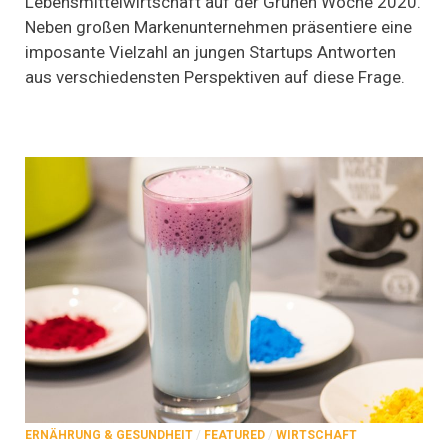
Lebensmittelwirtschaft auf der Grünen Woche 2020.
Antworten
Neben großen Markenunternehmen präsentiere eine
gab
imposante Vielzahl an jungen Startups Antworten
es
auf
aus verschiedensten Perspektiven auf diese Frage.
der
Grünen
Woche
2020
ERNÄHRUNG & GESUNDHEIT
/
FEATURED
/
WIRTSCHAFT