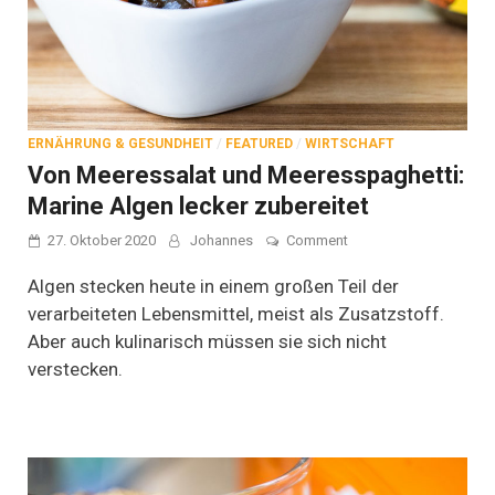
ERNÄHRUNG & GESUNDHEIT
/
FEATURED
/
WIRTSCHAFT
Von Meeressalat und Meeresspaghetti:
Marine Algen lecker zubereitet
on
27. Oktober 2020
Johannes
Comment
Von
Meeressalat
Algen stecken heute in einem großen Teil der
und
verarbeiteten Lebensmittel, meist als Zusatzstoff.
Meeresspaghetti:
Aber auch kulinarisch müssen sie sich nicht
Marine
Algen
verstecken.
lecker
zubereitet