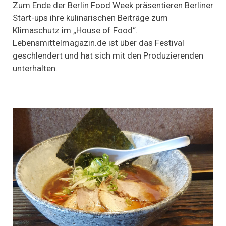
dem
Zum Ende der Berlin Food Week präsentieren Berliner
Klimawandel
Start-ups ihre kulinarischen Beiträge zum
–
Klimaschutz im „House of Food“.
Berliner
Start-
Lebensmittelmagazin.de ist über das Festival
ups
geschlendert und hat sich mit den Produzierenden
im
House
unterhalten.
of
Food