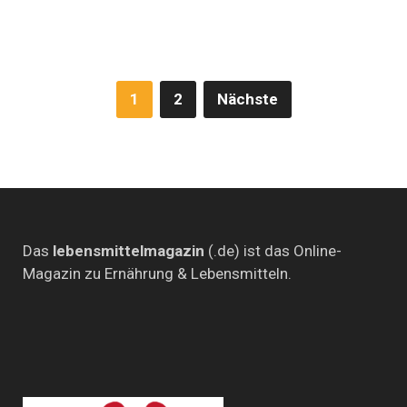
aus?
Ein
Besuch
vor
Ort
(Video)
Seitennummerierung
1
2
Nächste
der
Beiträge
Das
lebensmittelmagazin
(.de) ist das Online-
Magazin zu Ernährung & Lebensmitteln.