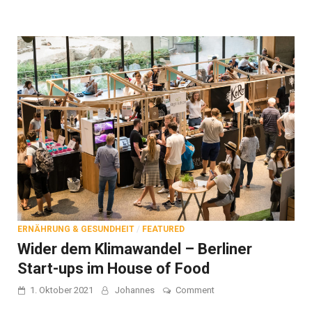
Köln
ERNÄHRUNG & GESUNDHEIT
/
FEATURED
Wider dem Klimawandel – Berliner
Start-ups im House of Food
on
1. Oktober 2021
Johannes
Comment
Wider