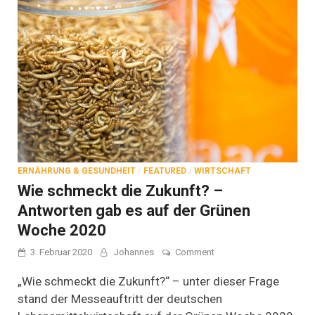
ERNÄHRUNG & GESUNDHEIT
/
FEATURED
/
WIRTSCHAFT
Wie schmeckt die Zukunft? –
Antworten gab es auf der Grünen
Woche 2020
on
3. Februar 2020
Johannes
Comment
Wie
schmeckt
„Wie schmeckt die Zukunft?“ – unter dieser Frage
die
stand der Messeauftritt der deutschen
Zukunft?
–