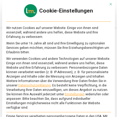
Skip
Mit d
to
Cookie-Einstellungen
content
lebensmittel
Das
Online-
Magazin
Wir nutzen Cookies auf unserer Website. Einige von ihnen sind
zu
essenziell, während andere uns helfen, diese Website und Ihre
Lebensmitteln
Erfahrung zu verbessern.
&
SCHLAGWORT:
ALGEN
Wenn Sie unter 16 Jahre alt sind und Ihre Einwilligung zu optionalen
Ernährung
Services geben möchten, müssen Sie Ihre Erziehungsberechtigten um
Erlaubnis bitten.
Wir verwenden Cookies und andere Technologien auf unserer Website.
Einige von ihnen sind essenziell, während andere uns helfen, diese
Website und Ihre Erfahrung zu verbessern.
Personenbezogene Daten
können verarbeitet werden (z. B. IP-Adressen), z. B. für personalisierte
Anzeigen und Inhalte oder die Messung von Anzeigen und Inhalten.
Weitere Informationen über die Verwendung Ihrer Daten finden Sie in
unserer
Datenschutzerklärung
.
Es besteht keine Verpflichtung, in die
Verarbeitung Ihrer Daten einzuwilligen, um dieses Angebot zu nutzen.
Sie können Ihre Auswahl jederzeit unter
Einstellungen
widerrufen oder
anpassen.
Bitte beachten Sie, dass aufgrund individueller
Einstellungen möglicherweise nicht alle Funktionen der Website
verfügbar sind.
Einige Services verarbeiten personenbezogene Daten in den USA. Mit