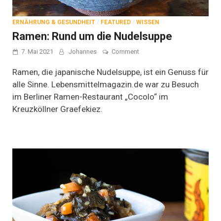
ERNÄHRUNG & GESUNDHEIT
/
FEATURED
/
WISSEN
Ramen: Rund um die Nudelsuppe
on
7. Mai 2021
Johannes
Comment
Ramen:
Rund
Ramen, die japanische Nudelsuppe, ist ein Genuss für
um
alle Sinne. Lebensmittelmagazin.de war zu Besuch
die
im Berliner Ramen-Restaurant „Cocolo“ im
Nudelsuppe
Kreuzköllner Graefekiez.