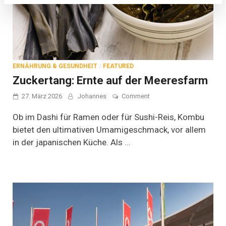
ERNÄHRUNG & GESUNDHEIT
/
FEATURED
Zuckertang: Ernte auf der Meeresfarm
on
27. März 2026
Johannes
Comment
Zuckertang:
Ernte
Ob im Dashi für Ramen oder für Sushi-Reis, Kombu
auf
bietet den ultimativen Umamigeschmack, vor allem
der
in der japanischen Küche. Als …
Meeresfarm