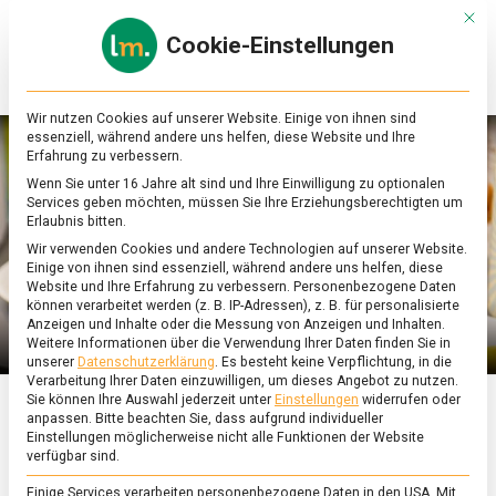
Skip
Mit d
to
Cookie-Einstellungen
content
lebensmittel
Das
Online-
Magazin
Wir nutzen Cookies auf unserer Website. Einige von ihnen sind
zu
essenziell, während andere uns helfen, diese Website und Ihre
Lebensmitteln
Erfahrung zu verbessern.
&
Wenn Sie unter 16 Jahre alt sind und Ihre Einwilligung zu optionalen
Ernährung
Services geben möchten, müssen Sie Ihre Erziehungsberechtigten um
Erlaubnis bitten.
Wir verwenden Cookies und andere Technologien auf unserer Website.
Einige von ihnen sind essenziell, während andere uns helfen, diese
Website und Ihre Erfahrung zu verbessern.
Personenbezogene Daten
können verarbeitet werden (z. B. IP-Adressen), z. B. für personalisierte
Anzeigen und Inhalte oder die Messung von Anzeigen und Inhalten.
Weitere Informationen über die Verwendung Ihrer Daten finden Sie in
unserer
Datenschutzerklärung
.
Es besteht keine Verpflichtung, in die
Verarbeitung Ihrer Daten einzuwilligen, um dieses Angebot zu nutzen.
Sie können Ihre Auswahl jederzeit unter
Einstellungen
widerrufen oder
anpassen.
Bitte beachten Sie, dass aufgrund individueller
ERNÄHRUNG & GESUNDHEIT
/
FEATURED
/
WIRTSCHAFT
Einstellungen möglicherweise nicht alle Funktionen der Website
verfügbar sind.
Für Foodies und
Einige Services verarbeiten personenbezogene Daten in den USA. Mit