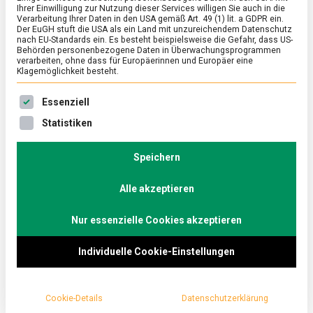
Ihrer Einwilligung zur Nutzung dieser Services willigen Sie auch in die
Feinschmecker:
Verarbeitung Ihrer Daten in den USA gemäß Art. 49 (1) lit. a GDPR ein.
Der EuGH stuft die USA als ein Land mit unzureichendem Datenschutz
nach EU-Standards ein. Es besteht beispielsweise die Gefahr, dass US-
Trendtour auf der
Behörden personenbezogene Daten in Überwachungsprogrammen
verarbeiten, ohne dass für Europäerinnen und Europäer eine
Klagemöglichkeit besteht.
Grünen Woche 2020
Es folgt eine Liste der Service-Gruppen, für die eine Ein
Essenziell
on
25. Januar 2020
Johannes
Comment
Statistiken
Für
Foodies
und
Speichern
Genuss im Gesamtkontext zwischen ökologischer
Feinschmec
Trendtour
und sozialer Verantwortung und ein Blick auf die
auf
Alle akzeptieren
Food-Trends, die unsere Ernährung in Zukunft
der
Grünen
mitbestimmen sollen, erwartet diejenigen die sich
Woche
Nur essenzielle Cookies akzeptieren
2020
auf die Trend-Tour auf der Grünen Woche in
Individuelle Cookie-Einstellungen
Berlin machen. Wir haben die Tour ausprobiert.
In regenerativen Pommesschalen warten
Cookie-Details
Datenschutzerklärung
Buffalowurm-Flips
und
geröstete Grillen
in allerlei