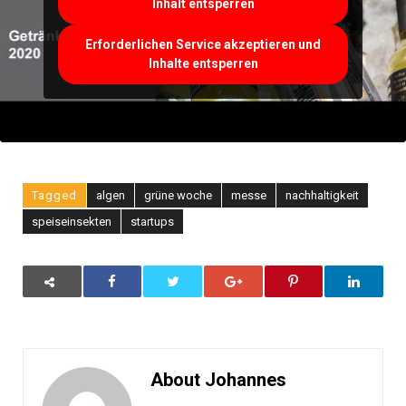
Inhalt entsperren
Erforderlichen Service akzeptieren und
Inhalte entsperren
Tagged
algen
grüne woche
messe
nachhaltigkeit
speiseinsekten
startups
About Johannes