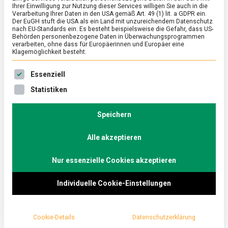
Ihrer Einwilligung zur Nutzung dieser Services willigen Sie auch in die
Verarbeitung Ihrer Daten in den USA gemäß Art. 49 (1) lit. a GDPR ein.
Der EuGH stuft die USA als ein Land mit unzureichendem Datenschutz
FEATURED
/
WIRTSCHAFT
nach EU-Standards ein. Es besteht beispielsweise die Gefahr, dass US-
Aktionswoche „FischGewiss“: Eine
Behörden personenbezogene Daten in Überwachungsprogrammen
verarbeiten, ohne dass für Europäerinnen und Europäer eine
Woche für mehr nachhaltigen
Klagemöglichkeit besteht.
Fischkonsum
Es folgt eine Liste der Service-Gruppen, für die eine Ein
Essenziell
on
12. Oktober 2020
redaktion
Comment
Statistiken
Aktionswoche
„FischGewiss“:
Unter dem Motto „Genuss mit Zukunft“ startet heute
Eine
Speichern
die Aktionswoche „FischGewiss“ von ASC und MSC,
Woche
die für einen verantwortungsvollen Fischkonsum
für
mehr
Alle akzeptieren
wirbt. Partner der Kampagne sind Unternehmen aus
nachhaltigen
Industrie, Handel und Gastronomie und weitere
Fischkonsum
Nur essenzielle Cookies akzeptieren
Organisationen.
Individuelle Cookie-Einstellungen
Cookie-Details
Datenschutzerklärung