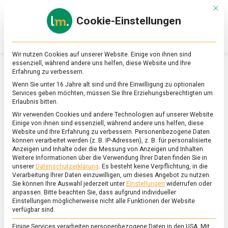
Skip
Mit d
to
Cookie-Einstellungen
content
lebensmittel
Das
Online-
Magazin
Wir nutzen Cookies auf unserer Website. Einige von ihnen sind
zu
essenziell, während andere uns helfen, diese Website und Ihre
Lebensmitteln
Erfahrung zu verbessern.
&
SCHLAGWORT:
AQUAPONIK
Wenn Sie unter 16 Jahre alt sind und Ihre Einwilligung zu optionalen
Ernährung
Services geben möchten, müssen Sie Ihre Erziehungsberechtigten um
Erlaubnis bitten.
Wir verwenden Cookies und andere Technologien auf unserer Website.
Einige von ihnen sind essenziell, während andere uns helfen, diese
Website und Ihre Erfahrung zu verbessern.
Personenbezogene Daten
können verarbeitet werden (z. B. IP-Adressen), z. B. für personalisierte
Anzeigen und Inhalte oder die Messung von Anzeigen und Inhalten.
Weitere Informationen über die Verwendung Ihrer Daten finden Sie in
unserer
Datenschutzerklärung
.
Es besteht keine Verpflichtung, in die
Verarbeitung Ihrer Daten einzuwilligen, um dieses Angebot zu nutzen.
Sie können Ihre Auswahl jederzeit unter
Einstellungen
widerrufen oder
anpassen.
Bitte beachten Sie, dass aufgrund individueller
Einstellungen möglicherweise nicht alle Funktionen der Website
verfügbar sind.
Einige Services verarbeiten personenbezogene Daten in den USA. Mit