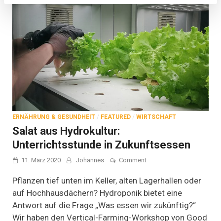
ERNÄHRUNG & GESUNDHEIT
/
FEATURED
/
WIRTSCHAFT
Salat aus Hydrokultur:
Unterrichtsstunde in Zukunftsessen
on
11. März 2020
Johannes
Comment
Salat
aus
Pflanzen tief unten im Keller, alten Lagerhallen oder
Hydrokultur:
auf Hochhausdächern? Hydroponik bietet eine
Unterrichtsstunde
Antwort auf die Frage „Was essen wir zukünftig?“
in
Zukunftsessen
Wir haben den Vertical-Farming-Workshop von Good