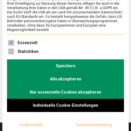
Ihrer Einwilligung zur Nutzung dieser Services willigen Sie auch in die
Verarbeitung Ihrer Daten in den USA gemäß Art. 49 (1) lit. a GDPR ein.
Der EuGH stuft die USA als ein Land mit unzureichendem Datenschutz
ERNÄHRUNG & GESUNDHEIT
/
FEATURED
nach EU-Standards ein. Es besteht beispielsweise die Gefahr, dass US-
Zum Fest der fetten Jungfrauen:
Behörden personenbezogene Daten in Überwachungsprogrammen
verarbeiten, ohne dass für Europäerinnen und Europäer eine
Glückstädter Matjes
Klagemöglichkeit besteht.
on
17. Juni 2022
Johannes
Comment
Es folgt eine Liste der Service-Gruppen, für die eine Ein
Essenziell
Zum
Fest
Anfang Juni hat eine besondere maritime Spezialität
Statistiken
der
Saison, Matjes. Ob zu Bratkartoffeln oder im
fetten
Brötchen versprechen die saftigen Fischfilets einen
Jungfrauen:
Speichern
Glückstädter
Vorgeschmack auf den Strandurlaub.
Matjes
Alle akzeptieren
Lebensmittelmagazin.de war in Glückstadt, dem
Matjes-Epizentrum, zum Auftakt der Saison.
Nur essenzielle Cookies akzeptieren
Individuelle Cookie-Einstellungen
Cookie-Details
Datenschutzerklärung