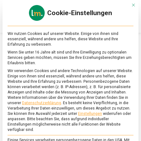
Skip
Mit d
to
Cookie-Einstellungen
content
lebensmittel
Das
Online-
Magazin
Wir nutzen Cookies auf unserer Website. Einige von ihnen sind
zu
essenziell, während andere uns helfen, diese Website und Ihre
Lebensmitteln
Erfahrung zu verbessern.
&
SCHLAGWORT:
AQUAVIT
Wenn Sie unter 16 Jahre alt sind und Ihre Einwilligung zu optionalen
Ernährung
Services geben möchten, müssen Sie Ihre Erziehungsberechtigten um
Erlaubnis bitten.
Wir verwenden Cookies und andere Technologien auf unserer Website.
Einige von ihnen sind essenziell, während andere uns helfen, diese
Website und Ihre Erfahrung zu verbessern.
Personenbezogene Daten
können verarbeitet werden (z. B. IP-Adressen), z. B. für personalisierte
Anzeigen und Inhalte oder die Messung von Anzeigen und Inhalten.
Weitere Informationen über die Verwendung Ihrer Daten finden Sie in
unserer
Datenschutzerklärung
.
Es besteht keine Verpflichtung, in die
Verarbeitung Ihrer Daten einzuwilligen, um dieses Angebot zu nutzen.
Sie können Ihre Auswahl jederzeit unter
Einstellungen
widerrufen oder
anpassen.
Bitte beachten Sie, dass aufgrund individueller
Einstellungen möglicherweise nicht alle Funktionen der Website
verfügbar sind.
Einige Services verarbeiten personenbezogene Daten in den USA. Mit