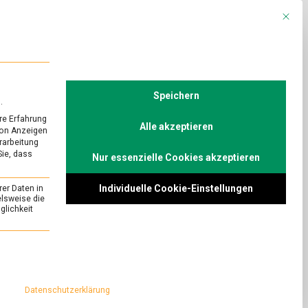
Mit die
R
POLITIK
TV
Speichern
.
re Erfahrung
Alle akzeptieren
von Anzeigen
erarbeitung
Sie, dass
Nur essenzielle Cookies akzeptieren
Individuelle Cookie-Einstellungen
rer Daten in
elsweise die
lichkeit
essenziell und kann nicht abgewählt werden.
Datenschutzerklärung