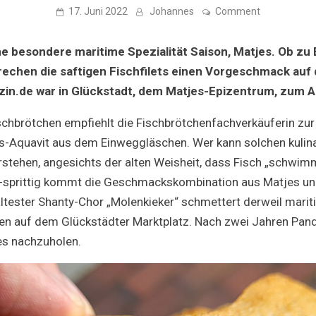
on
17. Juni 2022
Johannes
Comment
Zum
Fest
der
ne besondere maritime Spezialität Saison, Matjes. Ob zu 
fetten
Jungfrauen:
echen die saftigen Fischfilets einen Vorgeschmack auf 
Glückstädter
in.de war in Glückstadt, dem Matjes-Epizentrum, zum Au
Matjes
schbrötchen empfiehlt die Fischbrötchenfachverkäuferin zur
s-Aquavit aus dem Einweggläschen. Wer kann solchen kulin
tehen, angesichts der alten Weisheit, dass Fisch „schwim
-sprittig kommt die Geschmackskombination aus Matjes und
tester Shanty-Chor „Molenkieker“ schmettert derweil marit
ten auf dem Glückstädter Marktplatz. Nach zwei Jahren Pan
es nachzuholen.