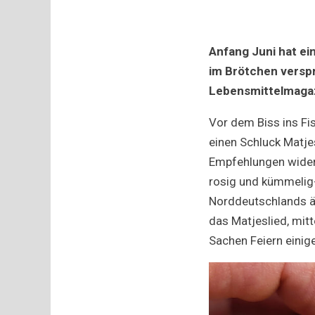
Anfang Juni hat ei
im Brötchen verspr
Lebensmittelmagaz
Vor dem Biss ins Fi
einen Schluck Matje
Empfehlungen widers
rosig und kümmelig
Norddeutschlands äl
das Matjeslied, mit
Sachen Feiern einig