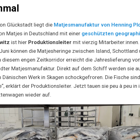
inmal
n Glückstadt liegt die
Matjesmanufaktur von Henning Pl
on Matjes in Deutschland mit einer
geschützten geographi
witz
ist hier
Produktionsleiter
mit vierzig Mitarbeiter:innen
 Juni können die Matjesheringe zwischen Island, Schottlan
 diesem engen Zeitkorridor erreicht die Jahreslieferung vo
dter Matjesmanufaktur. Direkt auf dem Schiff werden sie a
m Dänischen Werk in Skagen schockgefroren. Die Fische sind 
e“, erklärt der Produktionsleiter. Jetzt tauen sie peu à peu i
ttenwagen wieder auf.