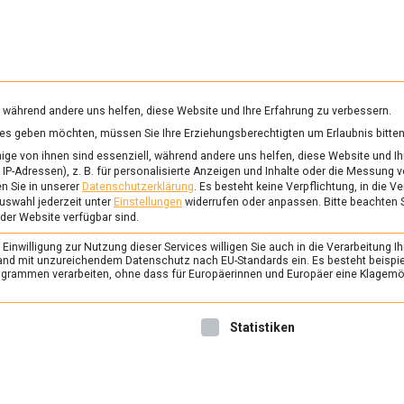
RUNG & GESUNDHEIT
WISSEN
WIRTSCHAFT
KULTU
mittelmagazin
, während andere uns helfen, diese Website und Ihre Erfahrung zu verbessern.
vices geben möchten, müssen Sie Ihre Erziehungsberechtigten um Erlaubnis bitten
ge von ihnen sind essenziell, während andere uns helfen, diese Website und Ih
IP-Adressen), z. B. für personalisierte Anzeigen und Inhalte oder die Messung 
n Sie in unserer
Datenschutzerklärung
.
Es besteht keine Verpflichtung, in die V
uswahl jederzeit unter
Einstellungen
widerrufen oder anpassen.
Bitte beachten 
 der Website verfügbar sind.
inwilligung zur Nutzung dieser Services willigen Sie auch in die Verarbeitung Ih
n Land mit unzureichendem Datenschutz nach EU-Standards ein. Es besteht beispi
rammen verarbeiten, ohne dass für Europäerinnen und Europäer eine Klagemög
nwilligung erteilt werden kann. Die erste Service-Gruppe ist 
Statistiken