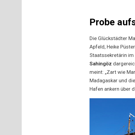
Probe auf
Die Glückstädter Ma
Apfeld, Heike Püste
Staatssekretärin i
Sahingöz
dargereich
meint: „Zart wie Mar
Madagaskar und die
Hafen ankern über d