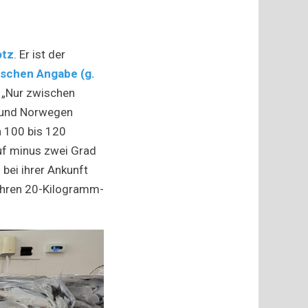
otz
. Er ist der
schen Angabe (g.
. „Nur zwischen
d und Norwegen
n 100 bis 120
uf minus zwei Grad
bei ihrer Ankunft
n ihren 20-Kilogramm-