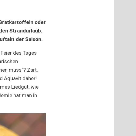
Bratkartoffeln oder
den Strandurlaub.
ftakt der Saison.
 Feier des Tages
arischen
men muss“? Zart,
 Aquavit daher!
imes Liedgut, wie
demie hat man in