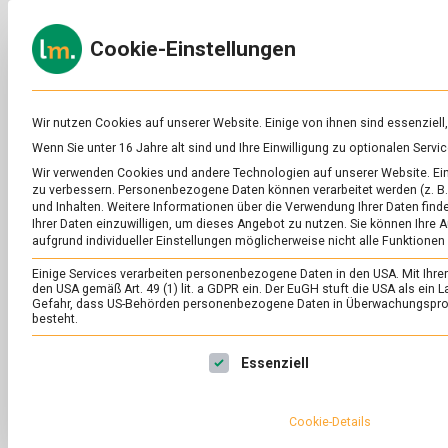
Skip
to
ERNÄH
Cookie-Einstellungen
content
lebens
Das
Online-
Magazin
zu
Wir nutzen Cookies auf unserer Website. Einige von ihnen sind essenziell
Lebensmitteln
Wenn Sie unter 16 Jahre alt sind und Ihre Einwilligung zu optionalen Ser
&
Wir verwenden Cookies und andere Technologien auf unserer Website. Eini
Ernährung
zu verbessern.
Personenbezogene Daten können verarbeitet werden (z. B. 
und Inhalten.
Weitere Informationen über die Verwendung Ihrer Daten finde
Ihrer Daten einzuwilligen, um dieses Angebot zu nutzen.
Sie können Ihre A
aufgrund individueller Einstellungen möglicherweise nicht alle Funktionen
Einige Services verarbeiten personenbezogene Daten in den USA. Mit Ihrer E
den USA gemäß Art. 49 (1) lit. a GDPR ein. Der EuGH stuft die USA als ei
Gefahr, dass US-Behörden personenbezogene Daten in Überwachungsprog
besteht.
Es folgt eine Liste der Service-Gruppen, für die eine Ei
Essenziell
Cookie-Details