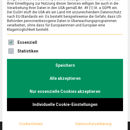
Ihrer Einwilligung zur Nutzung dieser Services willigen Sie auch in die
Verarbeitung Ihrer Daten in den USA gemäß Art. 49 (1) lit. a GDPR ein.
Der EuGH stuft die USA als ein Land mit unzureichendem Datenschutz
ERNÄHRUNG & GESUNDHEIT
/
FEATURED
/
KULTUR
nach EU-Standards ein. Es besteht beispielsweise die Gefahr, dass US-
Mit Genuss für die Umwelt – Trüffel vs.
Behörden personenbezogene Daten in Überwachungsprogrammen
verarbeiten, ohne dass für Europäerinnen und Europäer eine
Barolo
Klagemöglichkeit besteht.
on
19. Mai 2023
Johannes
Comment
Es folgt eine Liste der Service-Gruppen, für die eine Ein
Essenziell
Mit
Genuss
Zu den luxuriösesten Lebensmitteln, die aus einem
Statistiken
für
Mahl ein Festmahl machen, gehört der Trüffel.
die
Lebensmittelmagazin.de bringt aus dem
Umwelt
Speichern
–
italienischen Alba, dem Trüffel-Mekka, eine schöne
Trüffel
Alle akzeptieren
Geschichte jenseits von Hedonismus und Dekadenz
vs.
Barolo
mit.
Nur essenzielle Cookies akzeptieren
Individuelle Cookie-Einstellungen
Cookie-Details
Datenschutzerklärung