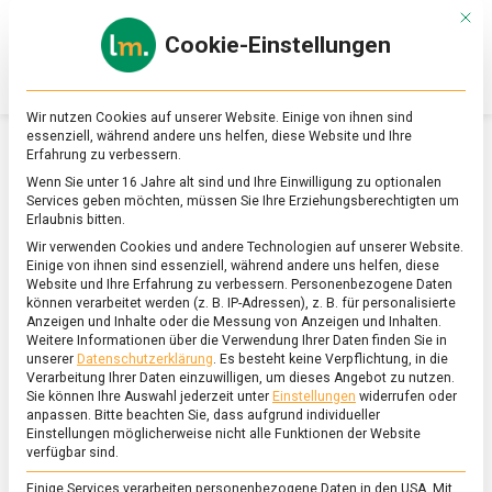
Skip
Mit d
to
Cookie-Einstellungen
content
lebensmittel
Das
Online-
Magazin
Wir nutzen Cookies auf unserer Website. Einige von ihnen sind
zu
essenziell, während andere uns helfen, diese Website und Ihre
Lebensmitteln
Erfahrung zu verbessern.
&
SCHLAGWORT:
BAROLO
Wenn Sie unter 16 Jahre alt sind und Ihre Einwilligung zu optionalen
Ernährung
Services geben möchten, müssen Sie Ihre Erziehungsberechtigten um
Erlaubnis bitten.
Wir verwenden Cookies und andere Technologien auf unserer Website.
Einige von ihnen sind essenziell, während andere uns helfen, diese
Website und Ihre Erfahrung zu verbessern.
Personenbezogene Daten
können verarbeitet werden (z. B. IP-Adressen), z. B. für personalisierte
Anzeigen und Inhalte oder die Messung von Anzeigen und Inhalten.
Weitere Informationen über die Verwendung Ihrer Daten finden Sie in
unserer
Datenschutzerklärung
.
Es besteht keine Verpflichtung, in die
Verarbeitung Ihrer Daten einzuwilligen, um dieses Angebot zu nutzen.
Sie können Ihre Auswahl jederzeit unter
Einstellungen
widerrufen oder
anpassen.
Bitte beachten Sie, dass aufgrund individueller
Einstellungen möglicherweise nicht alle Funktionen der Website
verfügbar sind.
Einige Services verarbeiten personenbezogene Daten in den USA. Mit