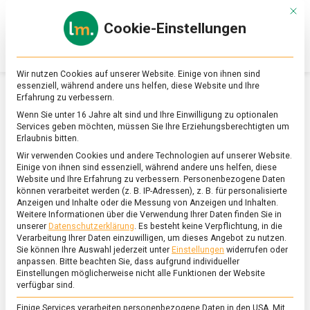
Skip
Mit d
to
Cookie-Einstellungen
content
lebensmittel
Das
Online-
Magazin
Wir nutzen Cookies auf unserer Website. Einige von ihnen sind
zu
essenziell, während andere uns helfen, diese Website und Ihre
Lebensmitteln
Erfahrung zu verbessern.
&
SCHLAGWORT:
BAYERISCHE WEISSWÜRSTE
Wenn Sie unter 16 Jahre alt sind und Ihre Einwilligung zu optionalen
Ernährung
Services geben möchten, müssen Sie Ihre Erziehungsberechtigten um
Erlaubnis bitten.
Wir verwenden Cookies und andere Technologien auf unserer Website.
Einige von ihnen sind essenziell, während andere uns helfen, diese
Website und Ihre Erfahrung zu verbessern.
Personenbezogene Daten
können verarbeitet werden (z. B. IP-Adressen), z. B. für personalisierte
Anzeigen und Inhalte oder die Messung von Anzeigen und Inhalten.
Weitere Informationen über die Verwendung Ihrer Daten finden Sie in
unserer
Datenschutzerklärung
.
Es besteht keine Verpflichtung, in die
Verarbeitung Ihrer Daten einzuwilligen, um dieses Angebot zu nutzen.
Sie können Ihre Auswahl jederzeit unter
Einstellungen
widerrufen oder
anpassen.
Bitte beachten Sie, dass aufgrund individueller
Einstellungen möglicherweise nicht alle Funktionen der Website
verfügbar sind.
Einige Services verarbeiten personenbezogene Daten in den USA. Mit