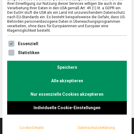
Ihrer Einwilligung zur Nutzung dieser Services willigen Sie auch in die
Verarbeitung Ihrer Daten in den USA gemäß Art. 49 (1) lit. a GDPR ein.
Der EuGH stuft die USA als ein Land mit unzureichendem Datenschutz
ERNÄHRUNG & GESUNDHEIT
/
FEATURED
nach EU-Standards ein. Es besteht beispielsweise die Gefahr, dass US-
Nicht nur zum Zuzeln – Münchener
Behörden personenbezogene Daten in Überwachungsprogrammen
verarbeiten, ohne dass für Europäerinnen und Europäer eine
Weißwürste
Klagemöglichkeit besteht.
on
14. Oktober 2022
Johannes
Comment
Es folgt eine Liste der Service-Gruppen, für die eine Ein
Essenziell
Nicht
nur
Was prägt die bayerische Landeshauptstadt neben
Statistiken
zum
Weißbier und Brezeln kulinarisch mehr als die
Zuzeln
Weißwurst mit süßem Senf?
–
Speichern
Münchener
Lebensmittelmagazin.de ist auf ein Paar Münchener
Weißwürste
Alle akzeptieren
gen Süden gefahren.
Nur essenzielle Cookies akzeptieren
Individuelle Cookie-Einstellungen
Cookie-Details
Datenschutzerklärung