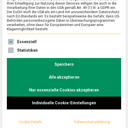
Ihrer Einwilligung zur Nutzung dieser Services willigen Sie auch in die
Münchener Weißwürste
Verarbeitung Ihrer Daten in den USA gemäß Art. 49 (1) lit. a GDPR ein.
Der EuGH stuft die USA als ein Land mit unzureichendem Datenschutz
nach EU-Standards ein. Es besteht beispielsweise die Gefahr, dass US-
on
14. Oktober 2022
Johannes
Comment
Behörden personenbezogene Daten in Überwachungsprogrammen
Nicht
verarbeiten, ohne dass für Europäerinnen und Europäer eine
nur
Klagemöglichkeit besteht.
zum
Was prägt die bayerische Landeshauptstadt
Zuzeln
Es folgt eine Liste der Service-Gruppen, für die eine Ein
Essenziell
–
neben Weißbier und Brezeln kulinarisch mehr als
Münchene
Statistiken
die Weißwurst mit süßem Senf?
Weißwürs
Lebensmittelmagazin.de ist auf ein Paar
Speichern
Münchener gen Süden gefahren.
Alle akzeptieren
Vis-à-vis dem Schlachthof in der Münchener
Isarvorstadt liegt die
Metzgerei des
Nur essenzielle Cookies akzeptieren
Innungsobermeisters
Andreas Gaßner
. Wer könnte
Individuelle Cookie-Einstellungen
eine bessere Expertise zur Münchener Weißwurst
geben als er?
Cookie-Details
Datenschutzerklärung
Apropos Münchener Weißwurst, was stark nach