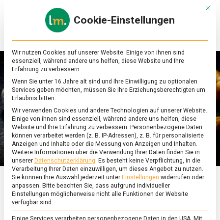
Skip
Mit d
to
Cookie-Einstellungen
content
lebensmittel
Das
Online-
Magazin
Wir nutzen Cookies auf unserer Website. Einige von ihnen sind
zu
essenziell, während andere uns helfen, diese Website und Ihre
Lebensmitteln
Erfahrung zu verbessern.
&
Wenn Sie unter 16 Jahre alt sind und Ihre Einwilligung zu optionalen
Ernährung
Services geben möchten, müssen Sie Ihre Erziehungsberechtigten um
Erlaubnis bitten.
Wir verwenden Cookies und andere Technologien auf unserer Website.
Einige von ihnen sind essenziell, während andere uns helfen, diese
Website und Ihre Erfahrung zu verbessern.
Personenbezogene Daten
können verarbeitet werden (z. B. IP-Adressen), z. B. für personalisierte
Anzeigen und Inhalte oder die Messung von Anzeigen und Inhalten.
Weitere Informationen über die Verwendung Ihrer Daten finden Sie in
unserer
Datenschutzerklärung
.
Es besteht keine Verpflichtung, in die
Verarbeitung Ihrer Daten einzuwilligen, um dieses Angebot zu nutzen.
Sie können Ihre Auswahl jederzeit unter
Einstellungen
widerrufen oder
anpassen.
Bitte beachten Sie, dass aufgrund individueller
ERNÄHRUNG & GESUNDHEIT
/
FEATURED
Einstellungen möglicherweise nicht alle Funktionen der Website
verfügbar sind.
Nicht nur zum Zuzeln –
Einige Services verarbeiten personenbezogene Daten in den USA. Mit