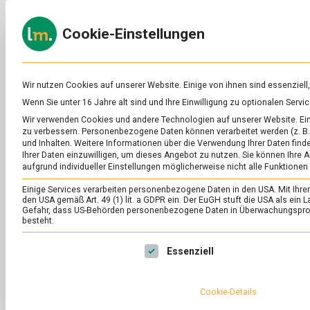
Skip
to
ERNÄH
Cookie-Einstellungen
content
lebens
Das
Online-
Magazin
zu
Wir nutzen Cookies auf unserer Website. Einige von ihnen sind essenziell
Lebensmitteln
Wenn Sie unter 16 Jahre alt sind und Ihre Einwilligung zu optionalen Ser
&
SCHLAGWORT:
BL
Wir verwenden Cookies und andere Technologien auf unserer Website. Eini
Ernährung
zu verbessern.
Personenbezogene Daten können verarbeitet werden (z. B. 
und Inhalten.
Weitere Informationen über die Verwendung Ihrer Daten finde
Ihrer Daten einzuwilligen, um dieses Angebot zu nutzen.
Sie können Ihre A
aufgrund individueller Einstellungen möglicherweise nicht alle Funktionen
Einige Services verarbeiten personenbezogene Daten in den USA. Mit Ihrer E
den USA gemäß Art. 49 (1) lit. a GDPR ein. Der EuGH stuft die USA als ei
Gefahr, dass US-Behörden personenbezogene Daten in Überwachungsprog
besteht.
Es folgt eine Liste der Service-Gruppen, für die eine Ei
Essenziell
Cookie-Details