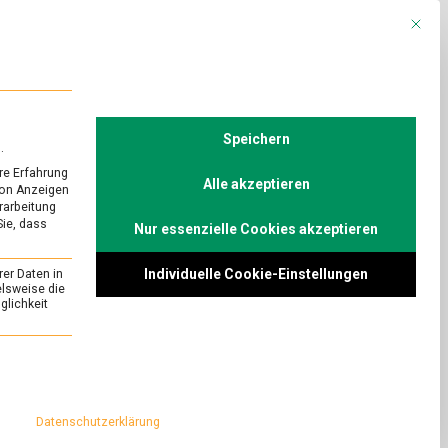
Mit die
R
POLITIK
TV
Speichern
.
re Erfahrung
Alle akzeptieren
von Anzeigen
erarbeitung
Sie, dass
Nur essenzielle Cookies akzeptieren
mittel: Freie
Individuelle Cookie-Einstellungen
rer Daten in
n?
elsweise die
lichkeit
on
Comment
Blockchain
für
auch für den
essenziell und kann nicht abgewählt werden.
Lebensmittel:
teressant, zum
Freie
d lückenlose
Sicht
Datenschutzerklärung
auf
ancen und
Lieferketten?