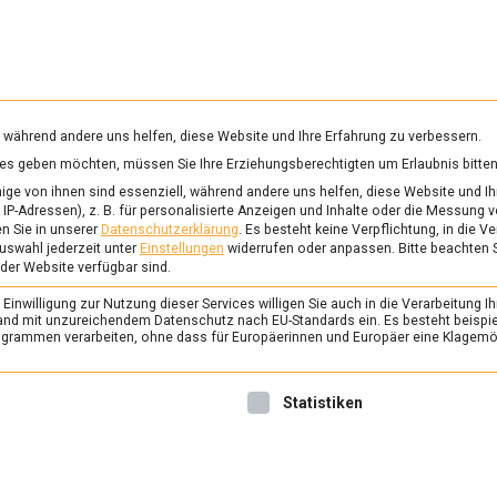
RUNG & GESUNDHEIT
WISSEN
WIRTSCHAFT
KULTU
mittelmagazin
, während andere uns helfen, diese Website und Ihre Erfahrung zu verbessern.
vices geben möchten, müssen Sie Ihre Erziehungsberechtigten um Erlaubnis bitten
OCKCHAIN
ge von ihnen sind essenziell, während andere uns helfen, diese Website und Ih
IP-Adressen), z. B. für personalisierte Anzeigen und Inhalte oder die Messung 
n Sie in unserer
Datenschutzerklärung
.
Es besteht keine Verpflichtung, in die V
uswahl jederzeit unter
Einstellungen
widerrufen oder anpassen.
Bitte beachten 
FEATURED
/
WIRTSCHAFT
 der Website verfügbar sind.
Blockchain für Lebens
inwilligung zur Nutzung dieser Services willigen Sie auch in die Verarbeitung Ih
Sicht auf Lieferkette
n Land mit unzureichendem Datenschutz nach EU-Standards ein. Es besteht beispi
rammen verarbeiten, ohne dass für Europäerinnen und Europäer eine Klagemög
14. Februar 2020
Johannes
Blockchain-Technologie ist 
nwilligung erteilt werden kann. Die erste Service-Gruppe ist 
Statistiken
Lebensmittelbereich hochin
Beispiel für eine schnelle un
Rückverfolgung. Welche Ch