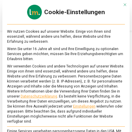
Skip
Mit d
to
Cookie-Einstellungen
content
lebensmittel
Das
Online-
Magazin
Wir nutzen Cookies auf unserer Website. Einige von ihnen sind
zu
essenziell, während andere uns helfen, diese Website und Ihre
Lebensmitteln
Erfahrung zu verbessern.
&
SCHLAGWORT:
COLOMBA PASQUALE
Wenn Sie unter 16 Jahre alt sind und Ihre Einwilligung zu optionalen
Ernährung
Services geben möchten, müssen Sie Ihre Erziehungsberechtigten um
Erlaubnis bitten.
Wir verwenden Cookies und andere Technologien auf unserer Website.
Einige von ihnen sind essenziell, während andere uns helfen, diese
Website und Ihre Erfahrung zu verbessern.
Personenbezogene Daten
können verarbeitet werden (z. B. IP-Adressen), z. B. für personalisierte
Anzeigen und Inhalte oder die Messung von Anzeigen und Inhalten.
Weitere Informationen über die Verwendung Ihrer Daten finden Sie in
unserer
Datenschutzerklärung
.
Es besteht keine Verpflichtung, in die
Verarbeitung Ihrer Daten einzuwilligen, um dieses Angebot zu nutzen.
Sie können Ihre Auswahl jederzeit unter
Einstellungen
widerrufen oder
anpassen.
Bitte beachten Sie, dass aufgrund individueller
Einstellungen möglicherweise nicht alle Funktionen der Website
verfügbar sind.
Einige Services verarbeiten personenbezogene Daten in den USA. Mit