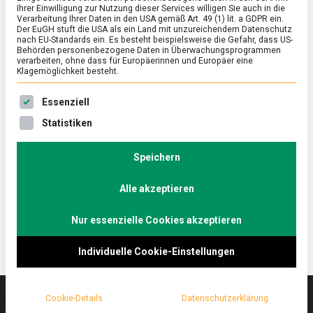
Ihrer Einwilligung zur Nutzung dieser Services willigen Sie auch in die
Verarbeitung Ihrer Daten in den USA gemäß Art. 49 (1) lit. a GDPR ein.
Der EuGH stuft die USA als ein Land mit unzureichendem Datenschutz
FEATURED
/
WISSEN
nach EU-Standards ein. Es besteht beispielsweise die Gefahr, dass US-
Osterlamm und Co. – internationale
Behörden personenbezogene Daten in Überwachungsprogrammen
verarbeiten, ohne dass für Europäerinnen und Europäer eine
Spezialitäten rund um Ostern
Klagemöglichkeit besteht.
on
8. April 2022
Johannes
Comment
Es folgt eine Liste der Service-Gruppen, für die eine Ein
Essenziell
Osterlamm
und
Ostern, das Fest der Auferstehung, ist der höchste
Statistiken
Co.
christliche Feiertag im Jahr. Weltweit feiern Christen
–
jeder Konfession dieses Fest. Zu den Traditionen
internationale
Speichern
Spezialitäten
und Gebräuchen gehören nicht nur Ostereier,
rund
Alle akzeptieren
sondern auch vielfältige Gebäcke und Speisen.
um
Ostern
Nur essenzielle Cookies akzeptieren
Individuelle Cookie-Einstellungen
Cookie-Details
Datenschutzerklärung